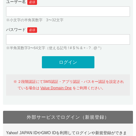
ユーザー名
必須
紹介制度
.jpドメインバックオーダー
ログイン
バリュードメインAPI
プレミアムドメイン
※小文字の半角英数字 3〜32文字
従来のバリュードメインをご利用希望の方
ユーザー登録
ドメイン・ホスティングOEM
パスワード
人気ドメインの種類
必須
従来のバリュードメインをご利用希望の方
ドメインコンシェルジュ
WHOIS検索
※半角英数字3〜64文字（使える記号 ! # $ % & + - ? . @ ^）
Value Domain Analyzer
Value Domainにログイン
Value AI Writer
外部サービスでの登録が一部未対応（Google等）
Value Domainユーザー登録
２段階認証にてSMS認証・アプリ認証・パスキー認証を設定され
外部サービスでの登録が一部未対応（Google等）
One レンタルサーバーを含む最新の機能を使う方
おすすめ
ている場合は
Value Domain One
をご利用ください。
One レンタルサーバーを含む最新の機能を使う方
おすすめ
外部サービスでログイン（新規登録）
Value Domain Oneにログイン
Yahoo! JAPAN IDやGMO IDを利用してログインや新規登録ができま
Value Domain Oneアカウント作成