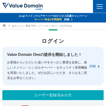
co.jpドメイン✕コアサーバーV2ビジネス応援キャンペーン
ドメイン
サーバー料金1年間無料
詳細
ドメイン取得ならバリュードメイン
.jpドメイン 事前予約（バックオーダー）のお申込み
ドメイントップ
レンタルサーバー
ログイン
ドメイン検索
サーバートップ
セキュリティ
ドメイン登録
コアサーバー
Value Domain Oneの提供を開始しました！
セキュリティトップ
サービス
ドメイン移管
お客様からいただいた使いやすさへのご要望を反映し、新
バリューサーバー
Value Domain ネットde診断
詳細
しいドメイン・レンタルサーバー・セキュリティ管理機能
サービストップ
facebook
x
ドメイン価格一覧
XREA
を実装いたしました。ぜひお試しいただき、さらなるご意
SSL証明書
見をお寄せください。
お得意様割引
ドメイン一括検索
お知らせ
サポート
Oneレンタルサーバー
サイトロック
おまかせスタート
.jpドメインオークション
マニュアル
ライブチャット
ユーザー登録済みの方
ポイント制度
gTLDオークション
NEW!
お問い合わせ