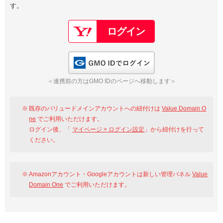
す。
以下でもログイン可能
Google
Yahoo!
以下でも登録可能
GMO ID
Amazon
Google
Yahoo!
GMO IDでログイン
※AmazonはValue Domain Oneのログイン画面へ遷移します
GMO ID
Amazon
＜連携前の方はGMO IDのページへ移動します＞
※AmazonはValue Domain Oneのアカウント作成画面へ遷移します
既存のバリュードメインアカウントへの紐付けは
Value Domain O
ne
でご利用いただけます。
ログイン後、「
マイページ > ログイン設定
」から紐付けを行って
ください。
Amazonアカウント・Googleアカウントは新しい管理パネル
Value
Domain One
でご利用いただけます。