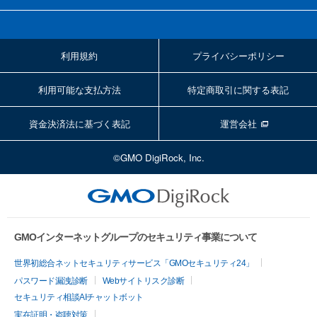
利用規約
プライバシーポリシー
利用可能な支払方法
特定商取引に関する表記
資金決済法に基づく表記
運営会社
©GMO DigiRock, Inc.
GMOインターネットグループのセキュリティ事業について
世界初総合ネットセキュリティサービス「GMOセキュリティ24」
パスワード漏洩診断
Webサイトリスク診断
セキュリティ相談AIチャットボット
実在証明・盗聴対策