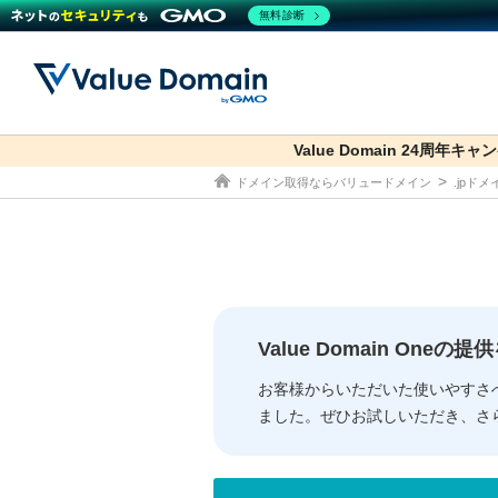
無料診断
Value Domain 24周年キャ
co.jp
ドメイン取得ならバリュードメイン
.jpド
ドメイン
レンタルサーバー
セキュリティ
サービス
ドメイ
コアサ
Value
お得意
従来のバリュー
従来のバリュー
DOMAIN
RENTAL SERVER
SECURITY
SERVICE
ドメイ
One
紹介制
ドメイントップ
サーバートップ
セキュリティトップ
サービストップ
gTLD
ドメイ
Value 
Value
Value Domain One
外部サービスでの登録が一部未対
外部サービスでの登録が一部未対
人気ド
お客様からいただいた使いやすさ
ました。ぜひお試しいただき、さ