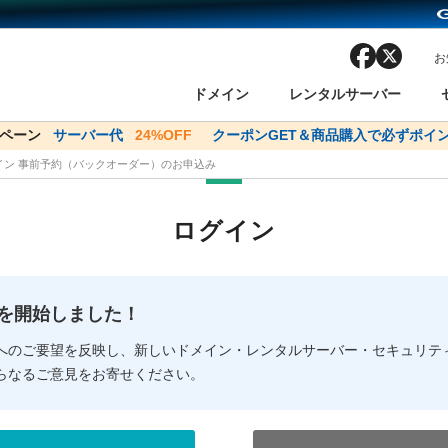
facebook
x
お
ドメイン
レンタルサーバー
ンペーン
ドメイン✕コアサーバーV2ビジネス応援キャンペーン
サーバー代
24%OFF
クーポンGET＆商品購入で必ずポイン
サーバー料金1年間
メイン 事前予約（バックオーダー）のお申込み
ン検索
ーバー
 Domain ネットde診断
様割引
ドメイン登録
バリューサーバー
SSL証明書
おまかせスタート
ドメインをご利用希望の方
ドメインをご利用希望の方
One レンタルサーバ
One レンタルサーバ
おすすめ
おすすめ
ログイン
ン価格一覧
レンタルサーバー
度
ドメイン一括検索
バリュードメインAPI
オークション
ンコンシェルジュ
.jpドメインバックオーダー
Value Domain Analyzer
Domainユーザー登録
 Domainにログイン
Value Domain O
Value Domain 
NEW!
の提供を開始しました！
応（Google等）
応（Google等）
メインの種類
WHOIS検索
以下でもログ
以下でも登
へのご要望を反映し、新しいドメイン・レンタルサーバー・セキュリテ
らなるご意見をお寄せください。
Google
Google
Yahoo!
Yahoo!
※AmazonはValue Domai
※AmazonはValue Do