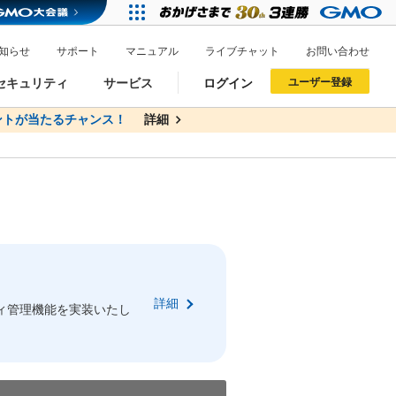
知らせ
サポート
マニュアル
ライブチャット
お問い合わせ
セキュリティ
サービス
ログイン
ユーザー登録
トが当たるチャンス！
無料
詳細
詳細
ドメイン移管
XREA
サイトロック
ポイント制度
ーを含む最新の機能を使う方
ーを含む最新の機能を使う方
.jpドメインオークション
ドメイン・ホスティングOEM
プレミアムドメイン
Value AI Writer
neアカウント作成
Oneにログイン
詳細
イン可能
録可能
ィ管理機能を実装いたし
GMO ID
GMO ID
Amazon
Amazon
n Oneのアカウント作成画面へ遷移します
main Oneのログイン画面へ遷移します