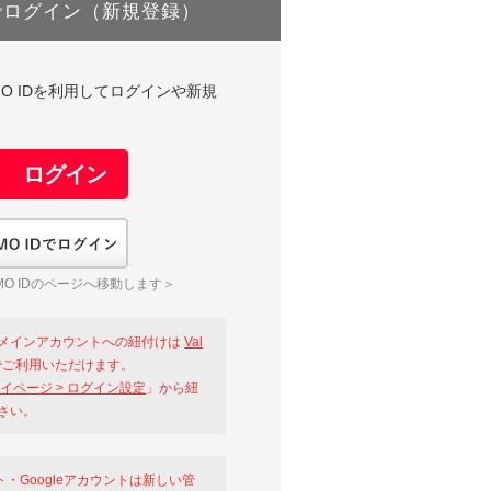
でログイン（新規登録）
DやGMO IDを利用してログインや新規
GMO IDでログイン
O IDのページへ移動します＞
メインアカウントへの紐付けは
Val
ご利用いただけます。
イページ > ログイン設定
」から紐
さい。
ント・Googleアカウントは新しい管