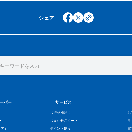
facebook
x
copy
シェア
ーバー
サービス
お得意様割引
お
ー
おまかせスタート
ラ
リア）
ポイント制度
電