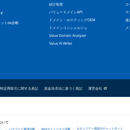
紹介制度
ユ
バリュードメインAPI
マ
ィ
ドメイン・ホスティングOEM
違
n ネットde診断
ドメインコンシェルジュ
メ
Value Domain Analyzer
Value AI Writer
特定商取引に関する表記
資金決済法に基づく表記
運営会社
ついて
セキュリティ相談AIチャットボット
4」
パスワード漏洩診断
Webサイトリスク診断