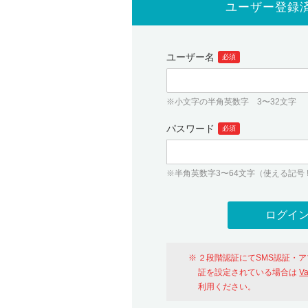
ユーザー登録
ユーザー名
必須
※小文字の半角英数字 3〜32文字
パスワード
必須
※半角英数字3〜64文字（使える記号 ! # $ %
２段階認証にてSMS認証・
証を設定されている場合は
V
利用ください。