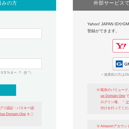
済みの方
外部サービス
Yahoo! JAPAN I
登録ができます。
 & + - ? . @ ^）
＜連携前の方はGM
既存のバリュード
ue Domain One
で
ログイン後、「
マ
アプリ認証・パスキー認
付けを行ってくだ
alue Domain One
をご
Amazonアカウ