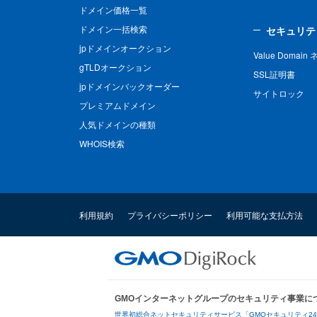
ドメイン価格一覧
ドメイン一括検索
セキュリテ
jpドメインオークション
Value Domai
gTLDオークション
SSL証明書
jpドメインバックオーダー
サイトロック
プレミアムドメイン
人気ドメインの種類
WHOIS検索
利用規約
プライバシーポリシー
利用可能な支払方法
GMOインターネットグループのセキュリティ事業に
世界初総合ネットセキュリティサービス「GMOセキュリティ2