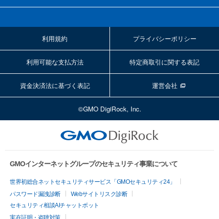
利用規約
プライバシーポリシー
利用可能な支払方法
特定商取引に関する表記
資金決済法に基づく表記
運営会社
©GMO DigiRock, Inc.
GMOインターネットグループのセキュリティ事業について
世界初総合ネットセキュリティサービス「GMOセキュリティ24」
パスワード漏洩診断
Webサイトリスク診断
セキュリティ相談AIチャットボット
実在証明・盗聴対策