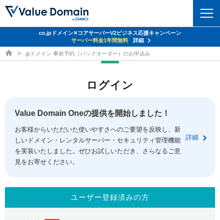
co.jpドメイン✕コアサーバーV2ビジネス応援キャンペーン
ドメイン
サーバー料金1年間無料
詳細
ドメイン取得ならバリュードメイン
.jpドメイン 事前予約（バックオーダー）のお申込み
ドメイントップ
レンタルサーバー
ログイン
ドメイン検索
サーバートップ
セキュリティ
ドメイン登録
コアサーバー
Value Domain Oneの提供を開始しました！
セキュリティトップ
サービス
ドメイン移管
お客様からいただいた使いやすさへのご要望を反映し、新
バリューサーバー
Value Domain ネットde診断
詳細
しいドメイン・レンタルサーバー・セキュリティ管理機能
サービストップ
facebook
x
ドメイン価格一覧
XREA
を実装いたしました。ぜひお試しいただき、さらなるご意
SSL証明書
見をお寄せください。
お得意様割引
ドメイン一括検索
お知らせ
サポート
Oneレンタルサーバー
サイトロック
おまかせスタート
.jpドメインオークション
マニュアル
ライブチャット
ユーザー登録済みの方
ポイント制度
gTLDオークション
NEW!
お問い合わせ