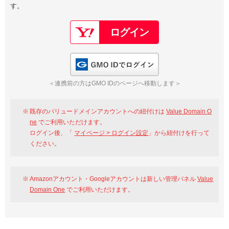
す。
以下でもログイン可能
Google
Yahoo!
以下でも登録可能
GMO ID
Amazon
Google
Yahoo!
GMO IDでログイン
※AmazonはValue Domain Oneのログイン画面へ遷移します
GMO ID
Amazon
＜連携前の方はGMO IDのページへ移動します＞
※AmazonはValue Domain Oneのアカウント作成画面へ遷移します
既存のバリュードメインアカウントへの紐付けは
Value Domain O
ne
でご利用いただけます。
ログイン後、「
マイページ > ログイン設定
」から紐付けを行って
ください。
Amazonアカウント・Googleアカウントは新しい管理パネル
Value
Domain One
でご利用いただけます。