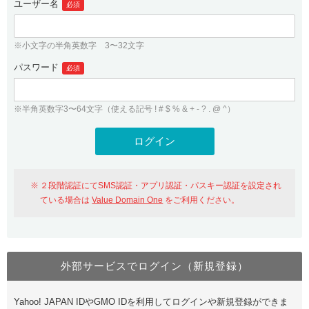
ユーザー名
必須
紹介制度
.jpドメインバックオーダー
ログイン
バリュードメインAPI
プレミアムドメイン
※小文字の半角英数字 3〜32文字
従来のバリュードメインをご利用希望の方
ユーザー登録
ドメイン・ホスティングOEM
パスワード
人気ドメインの種類
必須
従来のバリュードメインをご利用希望の方
ドメインコンシェルジュ
WHOIS検索
※半角英数字3〜64文字（使える記号 ! # $ % & + - ? . @ ^）
Value Domain Analyzer
Value Domainにログイン
Value AI Writer
外部サービスでの登録が一部未対応（Google等）
Value Domainユーザー登録
２段階認証にてSMS認証・アプリ認証・パスキー認証を設定され
外部サービスでの登録が一部未対応（Google等）
One レンタルサーバーを含む最新の機能を使う方
おすすめ
ている場合は
Value Domain One
をご利用ください。
One レンタルサーバーを含む最新の機能を使う方
おすすめ
外部サービスでログイン（新規登録）
Value Domain Oneにログイン
Yahoo! JAPAN IDやGMO IDを利用してログインや新規登録ができま
Value Domain Oneアカウント作成