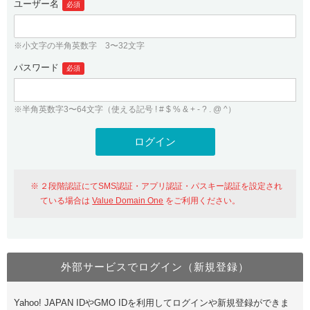
ユーザー名
必須
紹介制度
.jpドメインバックオーダー
ログイン
バリュードメインAPI
プレミアムドメイン
※小文字の半角英数字 3〜32文字
従来のバリュードメインをご利用希望の方
ユーザー登録
ドメイン・ホスティングOEM
パスワード
人気ドメインの種類
必須
従来のバリュードメインをご利用希望の方
ドメインコンシェルジュ
WHOIS検索
※半角英数字3〜64文字（使える記号 ! # $ % & + - ? . @ ^）
Value Domain Analyzer
Value Domainにログイン
Value AI Writer
外部サービスでの登録が一部未対応（Google等）
Value Domainユーザー登録
２段階認証にてSMS認証・アプリ認証・パスキー認証を設定され
外部サービスでの登録が一部未対応（Google等）
One レンタルサーバーを含む最新の機能を使う方
おすすめ
ている場合は
Value Domain One
をご利用ください。
One レンタルサーバーを含む最新の機能を使う方
おすすめ
外部サービスでログイン（新規登録）
Value Domain Oneにログイン
Yahoo! JAPAN IDやGMO IDを利用してログインや新規登録ができま
Value Domain Oneアカウント作成