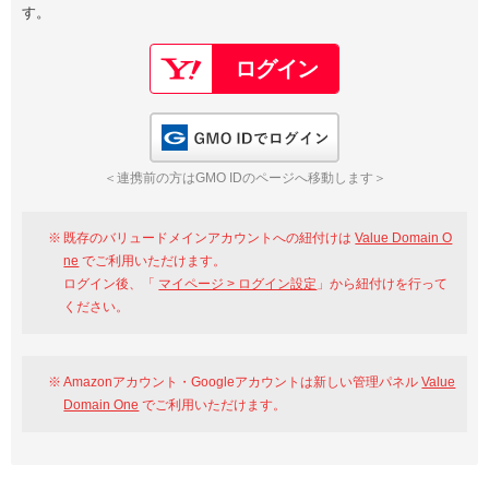
す。
以下でもログイン可能
Google
Yahoo!
以下でも登録可能
GMO ID
Amazon
Google
Yahoo!
GMO IDでログイン
※AmazonはValue Domain Oneのログイン画面へ遷移します
GMO ID
Amazon
＜連携前の方はGMO IDのページへ移動します＞
※AmazonはValue Domain Oneのアカウント作成画面へ遷移します
既存のバリュードメインアカウントへの紐付けは
Value Domain O
ne
でご利用いただけます。
ログイン後、「
マイページ > ログイン設定
」から紐付けを行って
ください。
Amazonアカウント・Googleアカウントは新しい管理パネル
Value
Domain One
でご利用いただけます。