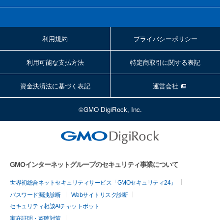
利用規約
プライバシーポリシー
利用可能な支払方法
特定商取引に関する表記
資金決済法に基づく表記
運営会社
©GMO DigiRock, Inc.
GMOインターネットグループのセキュリティ事業について
世界初総合ネットセキュリティサービス「GMOセキュリティ24」
パスワード漏洩診断
Webサイトリスク診断
セキュリティ相談AIチャットボット
実在証明・盗聴対策