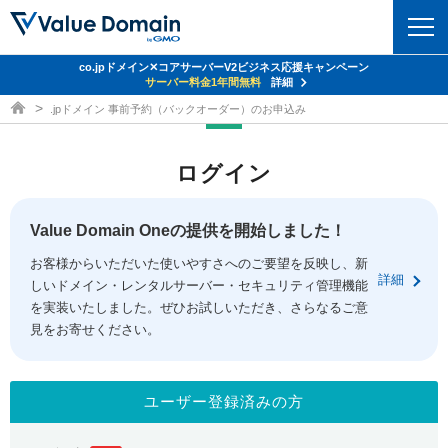
co.jpドメイン✕コアサーバーV2ビジネス応援キャンペーン
ドメイン
サーバー料金1年間無料
詳細
ドメイン取得ならバリュードメイン
.jpドメイン 事前予約（バックオーダー）のお申込み
ドメイントップ
レンタルサーバー
ログイン
ドメイン検索
サーバートップ
セキュリティ
ドメイン登録
コアサーバー
Value Domain Oneの提供を開始しました！
セキュリティトップ
サービス
ドメイン移管
お客様からいただいた使いやすさへのご要望を反映し、新
バリューサーバー
Value Domain ネットde診断
詳細
しいドメイン・レンタルサーバー・セキュリティ管理機能
サービストップ
facebook
x
ドメイン価格一覧
XREA
を実装いたしました。ぜひお試しいただき、さらなるご意
SSL証明書
見をお寄せください。
お得意様割引
ドメイン一括検索
お知らせ
サポート
Oneレンタルサーバー
サイトロック
おまかせスタート
.jpドメインオークション
マニュアル
ライブチャット
ユーザー登録済みの方
ポイント制度
gTLDオークション
NEW!
お問い合わせ