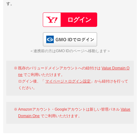
す。
以下でもログイン可能
Google
Yahoo!
以下でも登録可能
GMO ID
Amazon
Google
Yahoo!
GMO IDでログイン
※AmazonはValue Domain Oneのログイン画面へ遷移します
GMO ID
Amazon
＜連携前の方はGMO IDのページへ移動します＞
※AmazonはValue Domain Oneのアカウント作成画面へ遷移します
既存のバリュードメインアカウントへの紐付けは
Value Domain O
ne
でご利用いただけます。
ログイン後、「
マイページ > ログイン設定
」から紐付けを行って
ください。
Amazonアカウント・Googleアカウントは新しい管理パネル
Value
Domain One
でご利用いただけます。