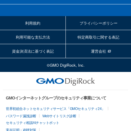
利用規約
プライバシーポリシー
利用可能な支払方法
特定商取引に関する表記
資金決済法に基づく表記
運営会社
©GMO DigiRock, Inc.
GMOインターネットグループのセキュリティ事業について
世界初総合ネットセキュリティサービス「GMOセキュリティ24」
パスワード漏洩診断
Webサイトリスク診断
セキュリティ相談AIチャットボット
実在証明・盗聴対策