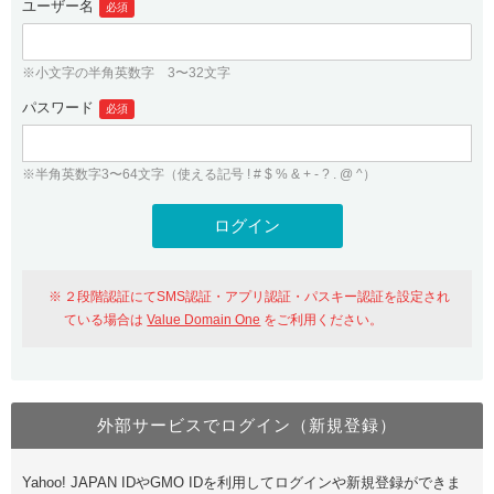
ユーザー名
必須
紹介制度
.jpドメインバックオーダー
ログイン
バリュードメインAPI
プレミアムドメイン
※小文字の半角英数字 3〜32文字
従来のバリュードメインをご利用希望の方
ユーザー登録
ドメイン・ホスティングOEM
パスワード
人気ドメインの種類
必須
従来のバリュードメインをご利用希望の方
ドメインコンシェルジュ
WHOIS検索
※半角英数字3〜64文字（使える記号 ! # $ % & + - ? . @ ^）
Value Domain Analyzer
Value Domainにログイン
Value AI Writer
外部サービスでの登録が一部未対応（Google等）
Value Domainユーザー登録
２段階認証にてSMS認証・アプリ認証・パスキー認証を設定され
外部サービスでの登録が一部未対応（Google等）
One レンタルサーバーを含む最新の機能を使う方
おすすめ
ている場合は
Value Domain One
をご利用ください。
One レンタルサーバーを含む最新の機能を使う方
おすすめ
外部サービスでログイン（新規登録）
Value Domain Oneにログイン
Yahoo! JAPAN IDやGMO IDを利用してログインや新規登録ができま
Value Domain Oneアカウント作成