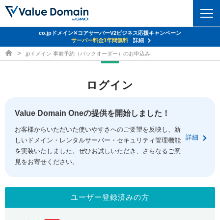
co.jpドメイン✕コアサーバーV2ビジネス応援キャンペーン
ドメイン
サーバー料金1年間無料
詳細
ドメイン取得ならバリュードメイン
.jpドメイン 事前予約（バックオーダー）のお申込み
ドメイントップ
レンタルサーバー
ログイン
ドメイン検索
サーバートップ
セキュリティ
ドメイン登録
コアサーバー
Value Domain Oneの提供を開始しました！
セキュリティトップ
サービス
ドメイン移管
お客様からいただいた使いやすさへのご要望を反映し、新
バリューサーバー
Value Domain ネットde診断
詳細
しいドメイン・レンタルサーバー・セキュリティ管理機能
サービストップ
facebook
x
ドメイン価格一覧
XREA
を実装いたしました。ぜひお試しいただき、さらなるご意
SSL証明書
見をお寄せください。
お得意様割引
ドメイン一括検索
お知らせ
サポート
Oneレンタルサーバー
サイトロック
おまかせスタート
.jpドメインオークション
マニュアル
ライブチャット
ユーザー登録済みの方
ポイント制度
gTLDオークション
NEW!
お問い合わせ