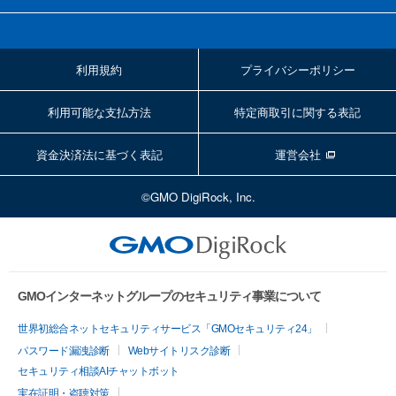
利用規約
プライバシーポリシー
利用可能な支払方法
特定商取引に関する表記
資金決済法に基づく表記
運営会社
©GMO DigiRock, Inc.
GMOインターネットグループのセキュリティ事業について
世界初総合ネットセキュリティサービス「GMOセキュリティ24」
パスワード漏洩診断
Webサイトリスク診断
セキュリティ相談AIチャットボット
実在証明・盗聴対策