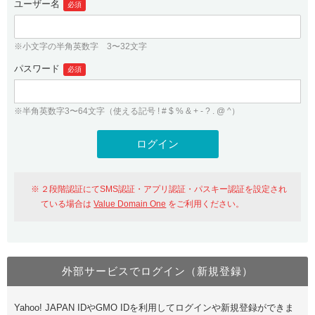
ユーザー名
必須
紹介制度
.jpドメインバックオーダー
ログイン
バリュードメインAPI
プレミアムドメイン
※小文字の半角英数字 3〜32文字
従来のバリュードメインをご利用希望の方
ユーザー登録
ドメイン・ホスティングOEM
パスワード
人気ドメインの種類
必須
従来のバリュードメインをご利用希望の方
ドメインコンシェルジュ
WHOIS検索
※半角英数字3〜64文字（使える記号 ! # $ % & + - ? . @ ^）
Value Domain Analyzer
Value Domainにログイン
Value AI Writer
外部サービスでの登録が一部未対応（Google等）
Value Domainユーザー登録
２段階認証にてSMS認証・アプリ認証・パスキー認証を設定され
外部サービスでの登録が一部未対応（Google等）
One レンタルサーバーを含む最新の機能を使う方
おすすめ
ている場合は
Value Domain One
をご利用ください。
One レンタルサーバーを含む最新の機能を使う方
おすすめ
外部サービスでログイン（新規登録）
Value Domain Oneにログイン
Yahoo! JAPAN IDやGMO IDを利用してログインや新規登録ができま
Value Domain Oneアカウント作成