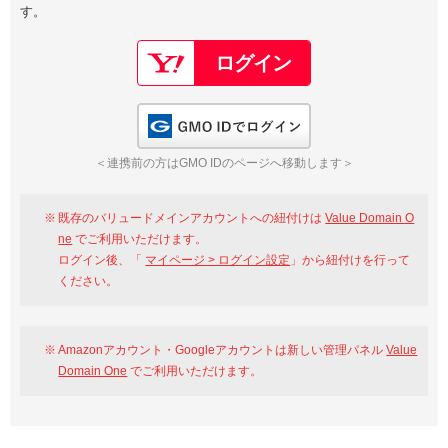
す。
以下でもログイン可能
Google
Yahoo!
以下でも登録可能
GMO ID
Amazon
Google
Yahoo!
GMO IDでログイン
※AmazonはValue Domain Oneのログイン画面へ遷移します
GMO ID
Amazon
＜連携前の方はGMO IDのページへ移動します＞
※AmazonはValue Domain Oneのアカウント作成画面へ遷移します
既存のバリュードメインアカウントへの紐付けは
Value Domain O
ne
でご利用いただけます。
ログイン後、「
マイページ > ログイン設定
」から紐付けを行って
ください。
Amazonアカウント・Googleアカウントは新しい管理パネル
Value
Domain One
でご利用いただけます。