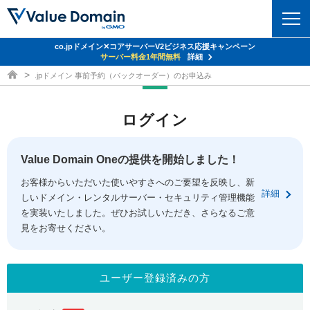
co.jpドメイン✕コアサーバーV2ビジネス応援キャンペーン
ドメイン
サーバー料金1年間無料
詳細
ドメイン取得ならバリュードメイン
.jpドメイン 事前予約（バックオーダー）のお申込み
ドメイントップ
レンタルサーバー
ログイン
ドメイン検索
サーバートップ
セキュリティ
ドメイン登録
コアサーバー
Value Domain Oneの提供を開始しました！
セキュリティトップ
サービス
ドメイン移管
お客様からいただいた使いやすさへのご要望を反映し、新
バリューサーバー
Value Domain ネットde診断
詳細
しいドメイン・レンタルサーバー・セキュリティ管理機能
サービストップ
facebook
x
ドメイン価格一覧
XREA
を実装いたしました。ぜひお試しいただき、さらなるご意
SSL証明書
見をお寄せください。
お得意様割引
ドメイン一括検索
お知らせ
サポート
Oneレンタルサーバー
サイトロック
おまかせスタート
.jpドメインオークション
マニュアル
ライブチャット
ユーザー登録済みの方
ポイント制度
gTLDオークション
NEW!
お問い合わせ