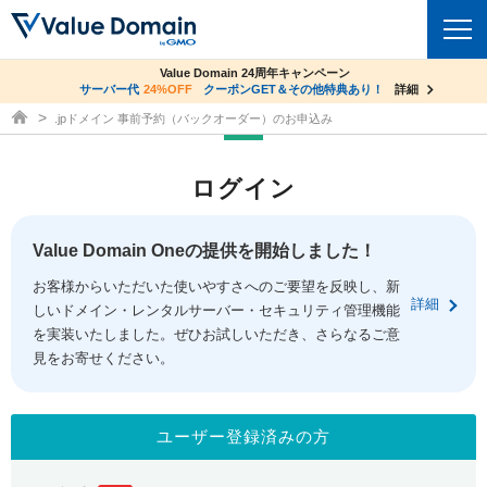
co.jpドメイン✕コアサーバーV2ビジネス応援キャンペーン
Value Domain 24周年キャンペーン
ドメイン
サーバー代
24%OFF
サーバー料金1年間無料
クーポンGET＆その他特典あり！
詳細
詳細
ドメイン取得ならバリュードメイン
.jpドメイン 事前予約（バックオーダー）のお申込み
ドメイントップ
レンタルサーバー
ログイン
ドメイン検索
サーバートップ
セキュリティ
ドメイン登録
コアサーバー
Value Domain Oneの提供を開始しました！
セキュリティトップ
サービス
ドメイン移管
お客様からいただいた使いやすさへのご要望を反映し、新
バリューサーバー
Value Domain ネットde診断
詳細
しいドメイン・レンタルサーバー・セキュリティ管理機能
サービストップ
facebook
x
ドメイン価格一覧
XREA
を実装いたしました。ぜひお試しいただき、さらなるご意
SSL証明書
見をお寄せください。
お得意様割引
ドメイン一括検索
お知らせ
サポート
Oneレンタルサーバー
サイトロック
おまかせスタート
.jpドメインオークション
マニュアル
ライブチャット
ユーザー登録済みの方
ポイント制度
gTLDオークション
NEW!
お問い合わせ