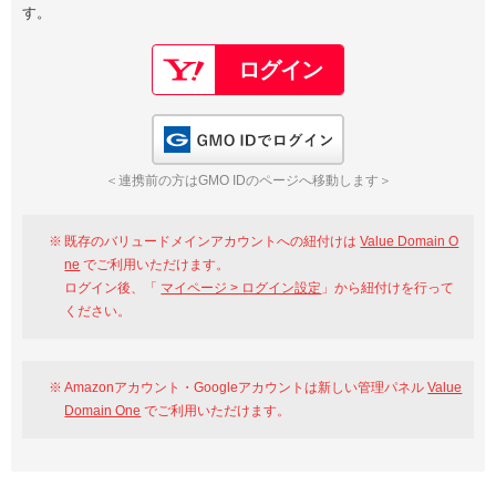
す。
以下でもログイン可能
Google
Yahoo!
以下でも登録可能
GMO ID
Amazon
Google
Yahoo!
GMO IDでログイン
※AmazonはValue Domain Oneのログイン画面へ遷移します
GMO ID
Amazon
＜連携前の方はGMO IDのページへ移動します＞
※AmazonはValue Domain Oneのアカウント作成画面へ遷移します
既存のバリュードメインアカウントへの紐付けは
Value Domain O
ne
でご利用いただけます。
ログイン後、「
マイページ > ログイン設定
」から紐付けを行って
ください。
Amazonアカウント・Googleアカウントは新しい管理パネル
Value
Domain One
でご利用いただけます。