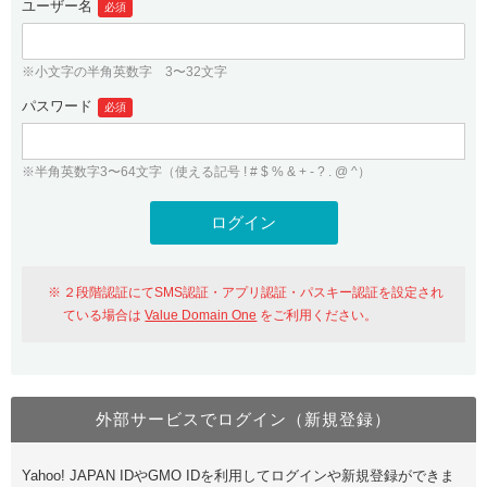
ユーザー名
必須
紹介制度
.jpドメインバックオーダー
ログイン
バリュードメインAPI
プレミアムドメイン
※小文字の半角英数字 3〜32文字
従来のバリュードメインをご利用希望の方
ユーザー登録
ドメイン・ホスティングOEM
パスワード
人気ドメインの種類
必須
従来のバリュードメインをご利用希望の方
ドメインコンシェルジュ
WHOIS検索
※半角英数字3〜64文字（使える記号 ! # $ % & + - ? . @ ^）
Value Domain Analyzer
Value Domainにログイン
Value AI Writer
外部サービスでの登録が一部未対応（Google等）
Value Domainユーザー登録
２段階認証にてSMS認証・アプリ認証・パスキー認証を設定され
外部サービスでの登録が一部未対応（Google等）
One レンタルサーバーを含む最新の機能を使う方
おすすめ
ている場合は
Value Domain One
をご利用ください。
One レンタルサーバーを含む最新の機能を使う方
おすすめ
外部サービスでログイン（新規登録）
Value Domain Oneにログイン
Yahoo! JAPAN IDやGMO IDを利用してログインや新規登録ができま
Value Domain Oneアカウント作成