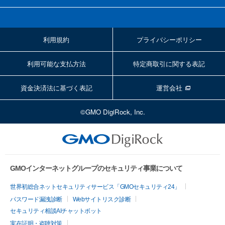
利用規約
プライバシーポリシー
利用可能な支払方法
特定商取引に関する表記
資金決済法に基づく表記
運営会社
©GMO DigiRock, Inc.
GMOインターネットグループのセキュリティ事業について
世界初総合ネットセキュリティサービス「GMOセキュリティ24」
パスワード漏洩診断
Webサイトリスク診断
セキュリティ相談AIチャットボット
実在証明・盗聴対策