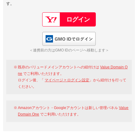
す。
以下でもログイン可能
Google
Yahoo!
以下でも登録可能
GMO ID
Amazon
Google
Yahoo!
GMO IDでログイン
※AmazonはValue Domain Oneのログイン画面へ遷移します
GMO ID
Amazon
＜連携前の方はGMO IDのページへ移動します＞
※AmazonはValue Domain Oneのアカウント作成画面へ遷移します
既存のバリュードメインアカウントへの紐付けは
Value Domain O
ne
でご利用いただけます。
ログイン後、「
マイページ > ログイン設定
」から紐付けを行って
ください。
Amazonアカウント・Googleアカウントは新しい管理パネル
Value
Domain One
でご利用いただけます。