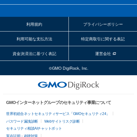
利用規約
プライバシーポリシー
利用可能な支払方法
特定商取引に関する表記
資金決済法に基づく表記
運営会社
©GMO DigiRock, Inc.
GMOインターネットグループのセキュリティ事業について
世界初総合ネットセキュリティサービス「GMOセキュリティ24」
パスワード漏洩診断
Webサイトリスク診断
セキュリティ相談AIチャットボット
実在証明・盗聴対策