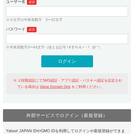
ユーザー名
必須
紹介制度
.jpドメインバックオーダー
ログイン
バリュードメインAPI
プレミアムドメイン
※小文字の半角英数字 3〜32文字
従来のバリュードメインをご利用希望の方
ユーザー登録
ドメイン・ホスティングOEM
パスワード
人気ドメインの種類
必須
従来のバリュードメインをご利用希望の方
ドメインコンシェルジュ
WHOIS検索
※半角英数字3〜64文字（使える記号 ! # $ % & + - ? . @ ^）
Value Domain Analyzer
Value Domainにログイン
Value AI Writer
外部サービスでの登録が一部未対応（Google等）
Value Domainユーザー登録
２段階認証にてSMS認証・アプリ認証・パスキー認証を設定され
外部サービスでの登録が一部未対応（Google等）
One レンタルサーバーを含む最新の機能を使う方
おすすめ
ている場合は
Value Domain One
をご利用ください。
One レンタルサーバーを含む最新の機能を使う方
おすすめ
外部サービスでログイン（新規登録）
Value Domain Oneにログイン
Yahoo! JAPAN IDやGMO IDを利用してログインや新規登録ができま
Value Domain Oneアカウント作成