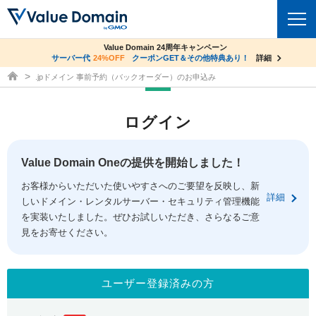
co.jpドメイン✕コアサーバーV2ビジネス応援キャンペーン
Value Domain 24周年キャンペーン
ドメイン
サーバー代
24%OFF
サーバー料金1年間無料
クーポンGET＆その他特典あり！
詳細
詳細
ドメイン取得ならバリュードメイン
.jpドメイン 事前予約（バックオーダー）のお申込み
ドメイントップ
レンタルサーバー
ログイン
ドメイン検索
サーバートップ
セキュリティ
ドメイン登録
コアサーバー
Value Domain Oneの提供を開始しました！
セキュリティトップ
サービス
ドメイン移管
お客様からいただいた使いやすさへのご要望を反映し、新
バリューサーバー
Value Domain ネットde診断
詳細
しいドメイン・レンタルサーバー・セキュリティ管理機能
サービストップ
facebook
x
ドメイン価格一覧
XREA
を実装いたしました。ぜひお試しいただき、さらなるご意
SSL証明書
見をお寄せください。
お得意様割引
ドメイン一括検索
お知らせ
サポート
Oneレンタルサーバー
サイトロック
おまかせスタート
.jpドメインオークション
マニュアル
ライブチャット
ユーザー登録済みの方
ポイント制度
gTLDオークション
NEW!
お問い合わせ