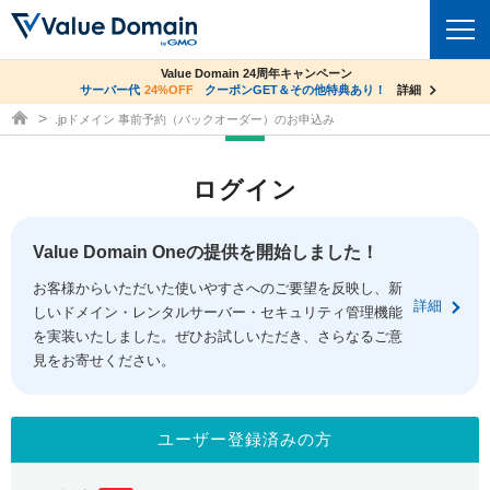
co.jpドメイン✕コアサーバーV2ビジネス応援キャンペーン
Value Domain 24周年キャンペーン
ドメイン
サーバー代
24%OFF
サーバー料金1年間無料
クーポンGET＆その他特典あり！
詳細
詳細
ドメイン取得ならバリュードメイン
.jpドメイン 事前予約（バックオーダー）のお申込み
ドメイントップ
レンタルサーバー
ログイン
ドメイン検索
サーバートップ
セキュリティ
ドメイン登録
コアサーバー
Value Domain Oneの提供を開始しました！
セキュリティトップ
サービス
ドメイン移管
お客様からいただいた使いやすさへのご要望を反映し、新
バリューサーバー
Value Domain ネットde診断
詳細
しいドメイン・レンタルサーバー・セキュリティ管理機能
サービストップ
facebook
x
ドメイン価格一覧
XREA
を実装いたしました。ぜひお試しいただき、さらなるご意
SSL証明書
見をお寄せください。
お得意様割引
ドメイン一括検索
お知らせ
サポート
Oneレンタルサーバー
サイトロック
おまかせスタート
.jpドメインオークション
マニュアル
ライブチャット
ユーザー登録済みの方
ポイント制度
gTLDオークション
NEW!
お問い合わせ