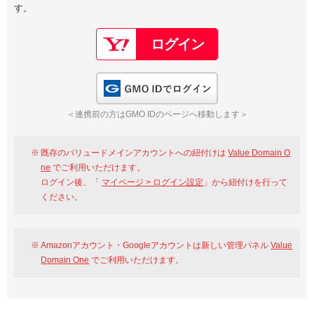
す。
以下でもログイン可能
Google
Yahoo!
以下でも登録可能
GMO ID
Amazon
Google
Yahoo!
GMO IDでログイン
※AmazonはValue Domain Oneのログイン画面へ遷移します
GMO ID
Amazon
＜連携前の方はGMO IDのページへ移動します＞
※AmazonはValue Domain Oneのアカウント作成画面へ遷移します
既存のバリュードメインアカウントへの紐付けは
Value Domain O
ne
でご利用いただけます。
ログイン後、「
マイページ > ログイン設定
」から紐付けを行って
ください。
Amazonアカウント・Googleアカウントは新しい管理パネル
Value
Domain One
でご利用いただけます。