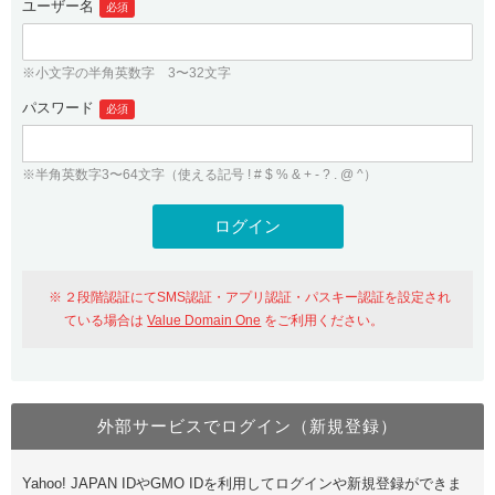
ユーザー名
必須
紹介制度
.jpドメインバックオーダー
ログイン
バリュードメインAPI
プレミアムドメイン
※小文字の半角英数字 3〜32文字
従来のバリュードメインをご利用希望の方
ユーザー登録
ドメイン・ホスティングOEM
パスワード
人気ドメインの種類
必須
従来のバリュードメインをご利用希望の方
ドメインコンシェルジュ
WHOIS検索
※半角英数字3〜64文字（使える記号 ! # $ % & + - ? . @ ^）
Value Domain Analyzer
Value Domainにログイン
Value AI Writer
外部サービスでの登録が一部未対応（Google等）
Value Domainユーザー登録
２段階認証にてSMS認証・アプリ認証・パスキー認証を設定され
外部サービスでの登録が一部未対応（Google等）
One レンタルサーバーを含む最新の機能を使う方
おすすめ
ている場合は
Value Domain One
をご利用ください。
One レンタルサーバーを含む最新の機能を使う方
おすすめ
外部サービスでログイン（新規登録）
Value Domain Oneにログイン
Yahoo! JAPAN IDやGMO IDを利用してログインや新規登録ができま
Value Domain Oneアカウント作成