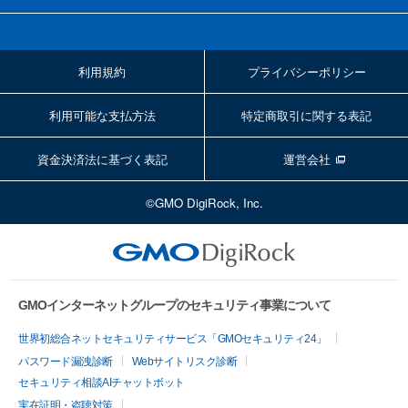
利用規約
プライバシーポリシー
利用可能な支払方法
特定商取引に関する表記
資金決済法に基づく表記
運営会社
©GMO DigiRock, Inc.
GMOインターネットグループのセキュリティ事業について
世界初総合ネットセキュリティサービス「GMOセキュリティ24」
パスワード漏洩診断
Webサイトリスク診断
セキュリティ相談AIチャットボット
実在証明・盗聴対策