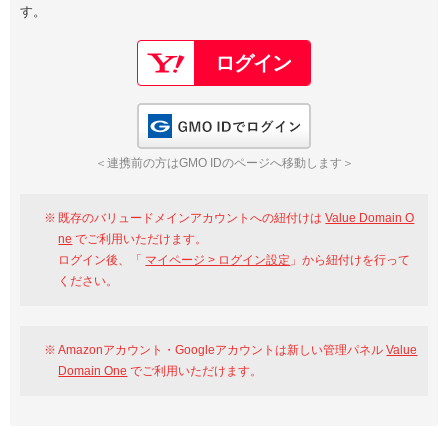
す。
以下でもログイン可能
Google
Yahoo!
以下でも登録可能
GMO ID
Amazon
Google
Yahoo!
GMO IDでログイン
※AmazonはValue Domain Oneのログイン画面へ遷移します
GMO ID
Amazon
＜連携前の方はGMO IDのページへ移動します＞
※AmazonはValue Domain Oneのアカウント作成画面へ遷移します
既存のバリュードメインアカウントへの紐付けは
Value Domain O
ne
でご利用いただけます。
ログイン後、「
マイページ > ログイン設定
」から紐付けを行って
ください。
Amazonアカウント・Googleアカウントは新しい管理パネル
Value
Domain One
でご利用いただけます。