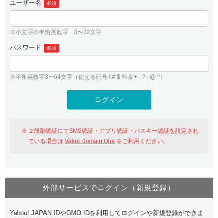
ユーザー名
必須
紹介制度
.jpドメインバックオーダー
ログイン
バリュードメインAPI
プレミアムドメイン
※小文字の半角英数字 3〜32文字
従来のバリュードメインをご利用希望の方
ユーザー登録
ドメイン・ホスティングOEM
パスワード
人気ドメインの種類
必須
従来のバリュードメインをご利用希望の方
ドメインコンシェルジュ
WHOIS検索
※半角英数字3〜64文字（使える記号 ! # $ % & + - ? . @ ^）
Value Domain Analyzer
Value Domainにログイン
Value AI Writer
外部サービスでの登録が一部未対応（Google等）
Value Domainユーザー登録
２段階認証にてSMS認証・アプリ認証・パスキー認証を設定され
外部サービスでの登録が一部未対応（Google等）
One レンタルサーバーを含む最新の機能を使う方
おすすめ
ている場合は
Value Domain One
をご利用ください。
One レンタルサーバーを含む最新の機能を使う方
おすすめ
外部サービスでログイン（新規登録）
Value Domain Oneにログイン
Yahoo! JAPAN IDやGMO IDを利用してログインや新規登録ができま
Value Domain Oneアカウント作成