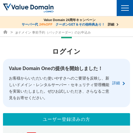
co.jpドメイン✕コアサーバーV2ビジネス応援キャンペーン
Value Domain 24周年キャンペーン
ドメイン
サーバー代
24%OFF
サーバー料金1年間無料
クーポンGET＆その他特典あり！
詳細
詳細
ドメイン取得ならバリュードメイン
.jpドメイン 事前予約（バックオーダー）のお申込み
ドメイントップ
レンタルサーバー
ログイン
ドメイン検索
サーバートップ
セキュリティ
ドメイン登録
コアサーバー
Value Domain Oneの提供を開始しました！
セキュリティトップ
サービス
ドメイン移管
お客様からいただいた使いやすさへのご要望を反映し、新
バリューサーバー
Value Domain ネットde診断
詳細
しいドメイン・レンタルサーバー・セキュリティ管理機能
サービストップ
facebook
x
ドメイン価格一覧
XREA
を実装いたしました。ぜひお試しいただき、さらなるご意
SSL証明書
見をお寄せください。
お得意様割引
ドメイン一括検索
お知らせ
サポート
Oneレンタルサーバー
サイトロック
おまかせスタート
.jpドメインオークション
マニュアル
ライブチャット
ユーザー登録済みの方
ポイント制度
gTLDオークション
NEW!
お問い合わせ