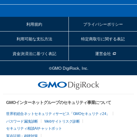
利用規約
プライバシーポリシー
利用可能な支払方法
特定商取引に関する表記
資金決済法に基づく表記
運営会社
©GMO DigiRock, Inc.
GMOインターネットグループのセキュリティ事業について
世界初総合ネットセキュリティサービス「GMOセキュリティ24」
パスワード漏洩診断
Webサイトリスク診断
セキュリティ相談AIチャットボット
実在証明・盗聴対策