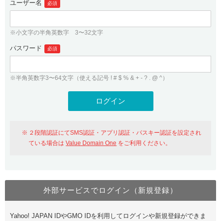
ユーザー名
必須
紹介制度
.jpドメインバックオーダー
ログイン
バリュードメインAPI
プレミアムドメイン
※小文字の半角英数字 3〜32文字
従来のバリュードメインをご利用希望の方
ユーザー登録
ドメイン・ホスティングOEM
パスワード
人気ドメインの種類
必須
従来のバリュードメインをご利用希望の方
ドメインコンシェルジュ
WHOIS検索
※半角英数字3〜64文字（使える記号 ! # $ % & + - ? . @ ^）
Value Domain Analyzer
Value Domainにログイン
Value AI Writer
外部サービスでの登録が一部未対応（Google等）
Value Domainユーザー登録
２段階認証にてSMS認証・アプリ認証・パスキー認証を設定され
外部サービスでの登録が一部未対応（Google等）
One レンタルサーバーを含む最新の機能を使う方
おすすめ
ている場合は
Value Domain One
をご利用ください。
One レンタルサーバーを含む最新の機能を使う方
おすすめ
外部サービスでログイン（新規登録）
Value Domain Oneにログイン
Yahoo! JAPAN IDやGMO IDを利用してログインや新規登録ができま
Value Domain Oneアカウント作成