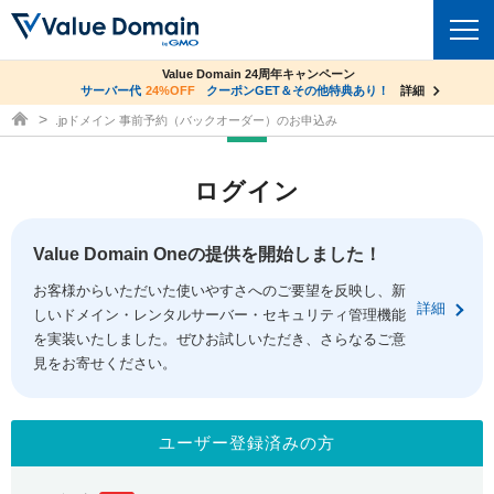
co.jpドメイン✕コアサーバーV2ビジネス応援キャンペーン
Value Domain 24周年キャンペーン
ドメイン
サーバー代
24%OFF
サーバー料金1年間無料
クーポンGET＆その他特典あり！
詳細
詳細
ドメイン取得ならバリュードメイン
.jpドメイン 事前予約（バックオーダー）のお申込み
ドメイントップ
レンタルサーバー
ログイン
ドメイン検索
サーバートップ
セキュリティ
ドメイン登録
コアサーバー
Value Domain Oneの提供を開始しました！
セキュリティトップ
サービス
ドメイン移管
お客様からいただいた使いやすさへのご要望を反映し、新
バリューサーバー
Value Domain ネットde診断
詳細
しいドメイン・レンタルサーバー・セキュリティ管理機能
サービストップ
facebook
x
ドメイン価格一覧
XREA
を実装いたしました。ぜひお試しいただき、さらなるご意
SSL証明書
見をお寄せください。
お得意様割引
ドメイン一括検索
お知らせ
サポート
Oneレンタルサーバー
サイトロック
おまかせスタート
.jpドメインオークション
マニュアル
ライブチャット
ユーザー登録済みの方
ポイント制度
gTLDオークション
NEW!
お問い合わせ