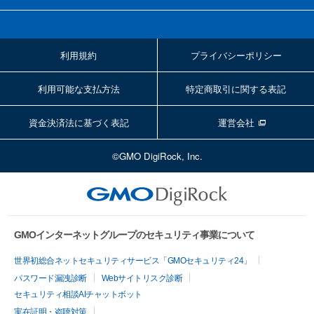
利用規約
プライバシーポリシー
利用可能な支払方法
特定商取引に関する表記
資金決済法に基づく表記
運営会社
©GMO DigiRock, Inc.
GMOインターネットグループのセキュリティ事業について
世界初総合ネットセキュリティサービス「GMOセキュリティ24」
パスワード漏洩診断
Webサイトリスク診断
セキュリティ相談AIチャットボット
実在証明・盗聴対策