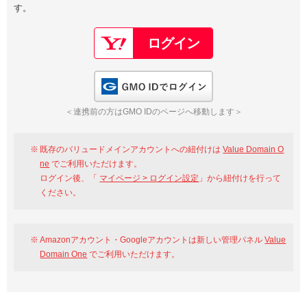
す。
以下でもログイン可能
Google
Yahoo!
以下でも登録可能
GMO ID
Amazon
Google
Yahoo!
GMO IDでログイン
※AmazonはValue Domain Oneのログイン画面へ遷移します
GMO ID
Amazon
＜連携前の方はGMO IDのページへ移動します＞
※AmazonはValue Domain Oneのアカウント作成画面へ遷移します
既存のバリュードメインアカウントへの紐付けは
Value Domain O
ne
でご利用いただけます。
ログイン後、「
マイページ > ログイン設定
」から紐付けを行って
ください。
Amazonアカウント・Googleアカウントは新しい管理パネル
Value
Domain One
でご利用いただけます。