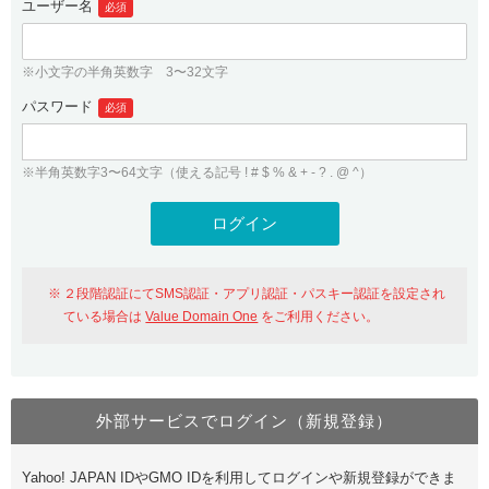
ユーザー名
必須
紹介制度
.jpドメインバックオーダー
ログイン
バリュードメインAPI
プレミアムドメイン
※小文字の半角英数字 3〜32文字
従来のバリュードメインをご利用希望の方
ユーザー登録
ドメイン・ホスティングOEM
パスワード
人気ドメインの種類
必須
従来のバリュードメインをご利用希望の方
ドメインコンシェルジュ
WHOIS検索
※半角英数字3〜64文字（使える記号 ! # $ % & + - ? . @ ^）
Value Domain Analyzer
Value Domainにログイン
Value AI Writer
外部サービスでの登録が一部未対応（Google等）
Value Domainユーザー登録
２段階認証にてSMS認証・アプリ認証・パスキー認証を設定され
外部サービスでの登録が一部未対応（Google等）
One レンタルサーバーを含む最新の機能を使う方
おすすめ
ている場合は
Value Domain One
をご利用ください。
One レンタルサーバーを含む最新の機能を使う方
おすすめ
外部サービスでログイン（新規登録）
Value Domain Oneにログイン
Yahoo! JAPAN IDやGMO IDを利用してログインや新規登録ができま
Value Domain Oneアカウント作成