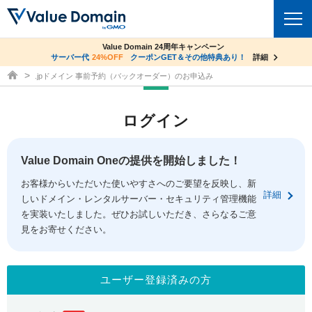
co.jpドメイン✕コアサーバーV2ビジネス応援キャンペーン
Value Domain 24周年キャンペーン
ドメイン
サーバー代
24%OFF
サーバー料金1年間無料
クーポンGET＆その他特典あり！
詳細
詳細
ドメイン取得ならバリュードメイン
.jpドメイン 事前予約（バックオーダー）のお申込み
ドメイントップ
レンタルサーバー
ログイン
ドメイン検索
サーバートップ
セキュリティ
ドメイン登録
コアサーバー
Value Domain Oneの提供を開始しました！
セキュリティトップ
サービス
ドメイン移管
お客様からいただいた使いやすさへのご要望を反映し、新
バリューサーバー
Value Domain ネットde診断
詳細
しいドメイン・レンタルサーバー・セキュリティ管理機能
サービストップ
facebook
x
ドメイン価格一覧
XREA
を実装いたしました。ぜひお試しいただき、さらなるご意
SSL証明書
見をお寄せください。
お得意様割引
ドメイン一括検索
お知らせ
サポート
Oneレンタルサーバー
サイトロック
おまかせスタート
.jpドメインオークション
マニュアル
ライブチャット
ユーザー登録済みの方
ポイント制度
gTLDオークション
NEW!
お問い合わせ