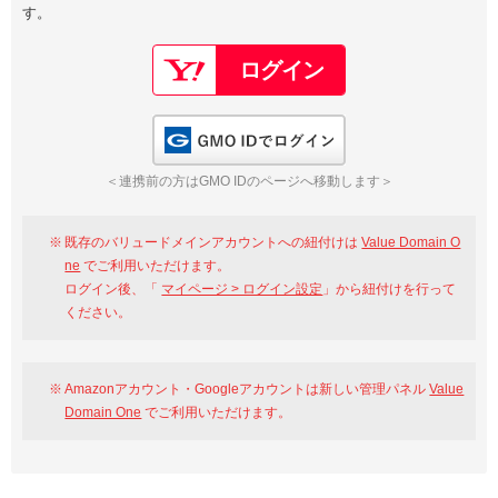
す。
以下でもログイン可能
Google
Yahoo!
以下でも登録可能
GMO ID
Amazon
Google
Yahoo!
GMO IDでログイン
※AmazonはValue Domain Oneのログイン画面へ遷移します
GMO ID
Amazon
＜連携前の方はGMO IDのページへ移動します＞
※AmazonはValue Domain Oneのアカウント作成画面へ遷移します
既存のバリュードメインアカウントへの紐付けは
Value Domain O
ne
でご利用いただけます。
ログイン後、「
マイページ > ログイン設定
」から紐付けを行って
ください。
Amazonアカウント・Googleアカウントは新しい管理パネル
Value
Domain One
でご利用いただけます。