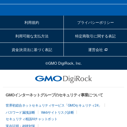
利用規約
プライバシーポリシー
利用可能な支払方法
特定商取引に関する表記
資金決済法に基づく表記
運営会社
©GMO DigiRock, Inc.
GMOインターネットグループのセキュリティ事業について
世界初総合ネットセキュリティサービス「GMOセキュリティ24」
パスワード漏洩診断
Webサイトリスク診断
セキュリティ相談AIチャットボット
実在証明・盗聴対策