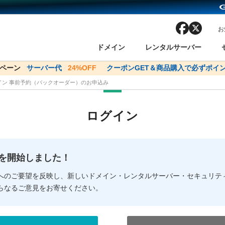
facebook
x
お
ドメイン
レンタルサーバー
ンペーン
ドメイン✕コアサーバーV2ビジネス応援キャンペーン
サーバー代
24%OFF
クーポンGET＆商品購入で必ずポイン
サーバー料金1年間
メイン 事前予約（バックオーダー）のお申込み
ン検索
ーバー
 Domain ネットde診断
様割引
ドメイン登録
バリューサーバー
SSL証明書
おまかせスタート
ドメインをご利用希望の方
ドメインをご利用希望の方
One レンタルサーバ
One レンタルサーバ
おすすめ
おすすめ
ログイン
ン価格一覧
レンタルサーバー
度
ドメイン一括検索
バリュードメインAPI
オークション
ンコンシェルジュ
.jpドメインバックオーダー
Value Domain Analyzer
Domainユーザー登録
 Domainにログイン
Value Domain O
Value Domain 
NEW!
の提供を開始しました！
応（Google等）
応（Google等）
メインの種類
WHOIS検索
以下でもログ
以下でも登
へのご要望を反映し、新しいドメイン・レンタルサーバー・セキュリテ
らなるご意見をお寄せください。
Google
Google
Yahoo!
Yahoo!
※AmazonはValue Domai
※AmazonはValue Do