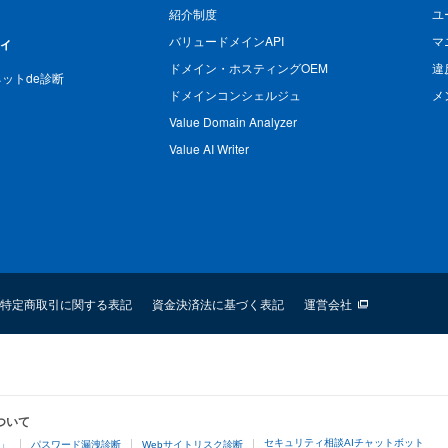
紹介制度
ユ
バリュードメインAPI
マ
ィ
ドメイン・ホスティングOEM
違
n ネットde診断
ドメインコンシェルジュ
メ
Value Domain Analyzer
Value AI Writer
特定商取引に関する表記
資金決済法に基づく表記
運営会社
ついて
セキュリティ相談AIチャットボット
4」
パスワード漏洩診断
Webサイトリスク診断