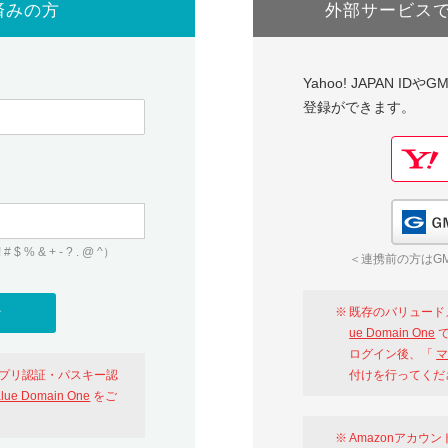
済みの方
外部サービス
Yahoo! JAPAN I
登録ができます。
 & + - ? . @ ^）
＜連携前の方はGM
既存のバリュード
ue Domain One
で
ログイン後、「
マ
アプリ認証・パスキー認
付けを行ってくだ
alue Domain One
をご
Amazonアカウ