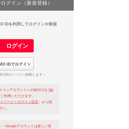
でログイン（新規登録）
DやGMO IDを利用してログインや新規
GMO IDでログイン
O IDのページへ移動します＞
メインアカウントへの紐付けは
Val
ご利用いただけます。
イページ > ログイン設定
」から紐
さい。
ント・Googleアカウントは新しい管