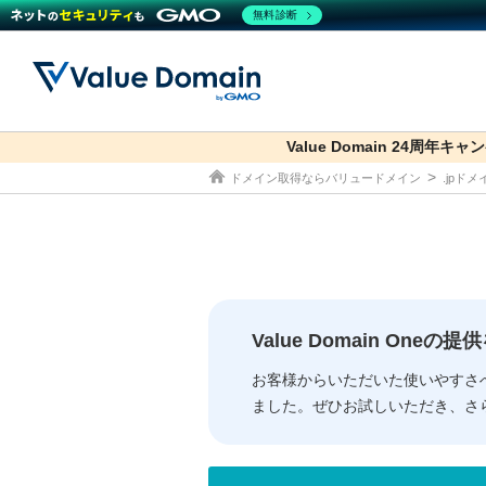
無料診断
Value Domain 24周年キャ
co.jp
ドメイン取得ならバリュードメイン
.jpド
ドメイン
レンタルサーバー
セキュリティ
サービス
ドメイ
コアサ
Value
お得意
従来のバリュー
従来のバリュー
DOMAIN
RENTAL SERVER
SECURITY
SERVICE
ドメイ
One
紹介制
ドメイントップ
サーバートップ
セキュリティトップ
サービストップ
gTLD
ドメイ
Value 
Value
Value Domain One
外部サービスでの登録が一部未対
外部サービスでの登録が一部未対
人気ド
お客様からいただいた使いやすさ
ました。ぜひお試しいただき、さ