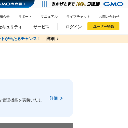
知らせ
サポート
マニュアル
ライブチャット
お問い合わせ
セキュリティ
サービス
ログイン
ユーザー登録
トが当たるチャンス！
無料
詳細
詳細
ドメイン移管
XREA
サイトロック
ポイント制度
ーを含む最新の機能を使う方
ーを含む最新の機能を使う方
.jpドメインオークション
ドメイン・ホスティングOEM
プレミアムドメイン
Value AI Writer
neアカウント作成
Oneにログイン
詳細
イン可能
録可能
ィ管理機能を実装いたし
GMO ID
GMO ID
Amazon
Amazon
n Oneのアカウント作成画面へ遷移します
main Oneのログイン画面へ遷移します