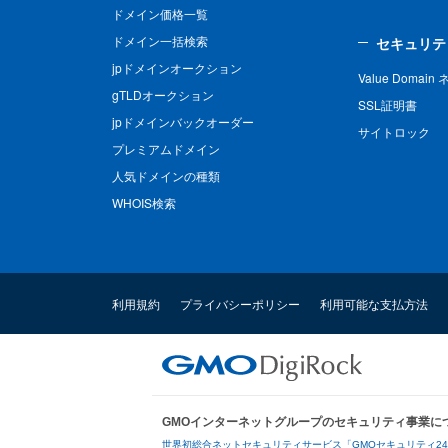
ドメイン価格一覧
ドメイン一括検索
セキュリテ
jpドメインオークション
Value Domai
gTLDオークション
SSL証明書
jpドメインバックオーダー
サイトロック
プレミアムドメイン
人気ドメインの種類
WHOIS検索
利用規約
プライバシーポリシー
利用可能な支払方法
GMOインターネットグループのセキュリティ事業に
世界初総合ネットセキュリティサービス「GMOセキュリティ2