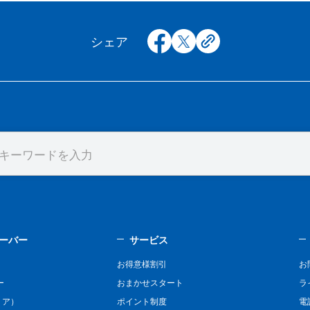
facebook
x
copy
シェア
ーバー
サービス
お得意様割引
お
ー
おまかせスタート
ラ
リア）
ポイント制度
電