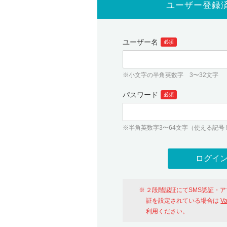
ユーザー登録
ユーザー名
必須
※小文字の半角英数字 3〜32文字
パスワード
必須
※半角英数字3〜64文字（使える記号 ! # $ %
２段階認証にてSMS認証・
証を設定されている場合は
V
利用ください。