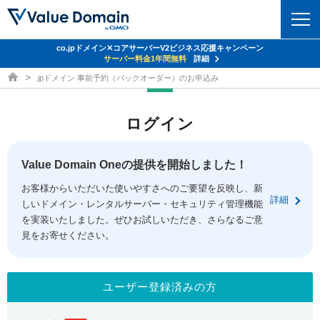
co.jpドメイン✕コアサーバーV2ビジネス応援キャンペーン
ドメイン
サーバー料金1年間無料
詳細
ドメイン取得ならバリュードメイン
.jpドメイン 事前予約（バックオーダー）のお申込み
ドメイントップ
レンタルサーバー
ログイン
ドメイン検索
サーバートップ
セキュリティ
ドメイン登録
コアサーバー
Value Domain Oneの提供を開始しました！
セキュリティトップ
サービス
ドメイン移管
お客様からいただいた使いやすさへのご要望を反映し、新
バリューサーバー
Value Domain ネットde診断
詳細
しいドメイン・レンタルサーバー・セキュリティ管理機能
サービストップ
facebook
x
ドメイン価格一覧
XREA
を実装いたしました。ぜひお試しいただき、さらなるご意
SSL証明書
見をお寄せください。
お得意様割引
ドメイン一括検索
お知らせ
サポート
Oneレンタルサーバー
サイトロック
おまかせスタート
.jpドメインオークション
マニュアル
ライブチャット
ユーザー登録済みの方
ポイント制度
gTLDオークション
NEW!
お問い合わせ