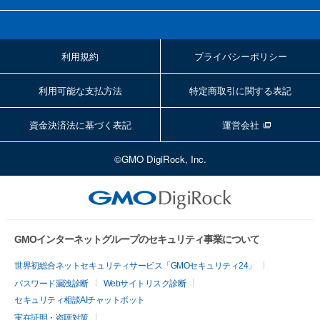
利用規約
プライバシーポリシー
利用可能な支払方法
特定商取引に関する表記
資金決済法に基づく表記
運営会社
©GMO DigiRock, Inc.
GMOインターネットグループのセキュリティ事業について
世界初総合ネットセキュリティサービス「GMOセキュリティ24」
パスワード漏洩診断
Webサイトリスク診断
セキュリティ相談AIチャットボット
実在証明・盗聴対策