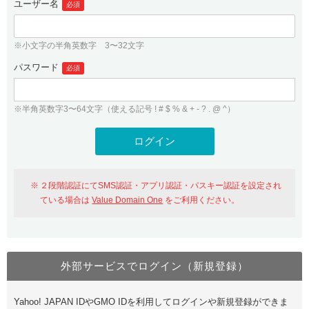
ユーザー名
必須
紹介制度
.jpドメインバックオーダー
ログイン
バリュードメインAPI
プレミアムドメイン
※小文字の半角英数字 3〜32文字
従来のバリュードメインをご利用希望の方
ユーザー登録
ドメイン・ホスティングOEM
パスワード
人気ドメインの種類
必須
従来のバリュードメインをご利用希望の方
ドメインコンシェルジュ
WHOIS検索
※半角英数字3〜64文字（使える記号 ! # $ % & + - ? . @ ^）
Value Domain Analyzer
Value Domainにログイン
Value AI Writer
外部サービスでの登録が一部未対応（Google等）
Value Domainユーザー登録
２段階認証にてSMS認証・アプリ認証・パスキー認証を設定され
外部サービスでの登録が一部未対応（Google等）
One レンタルサーバーを含む最新の機能を使う方
おすすめ
ている場合は
Value Domain One
をご利用ください。
One レンタルサーバーを含む最新の機能を使う方
おすすめ
外部サービスでログイン（新規登録）
Value Domain Oneにログイン
Yahoo! JAPAN IDやGMO IDを利用してログインや新規登録ができま
Value Domain Oneアカウント作成