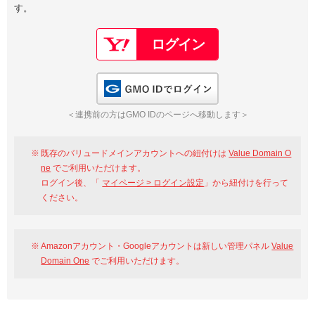
す。
以下でもログイン可能
Google
Yahoo!
以下でも登録可能
GMO ID
Amazon
Google
Yahoo!
GMO IDでログイン
※AmazonはValue Domain Oneのログイン画面へ遷移します
GMO ID
Amazon
＜連携前の方はGMO IDのページへ移動します＞
※AmazonはValue Domain Oneのアカウント作成画面へ遷移します
既存のバリュードメインアカウントへの紐付けは
Value Domain O
ne
でご利用いただけます。
ログイン後、「
マイページ > ログイン設定
」から紐付けを行って
ください。
Amazonアカウント・Googleアカウントは新しい管理パネル
Value
Domain One
でご利用いただけます。