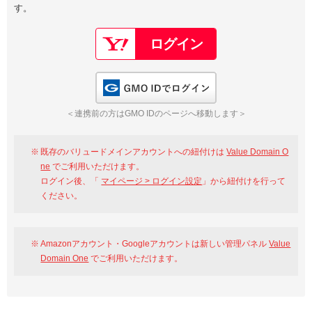
す。
以下でもログイン可能
Google
Yahoo!
以下でも登録可能
GMO ID
Amazon
Google
Yahoo!
GMO IDでログイン
※AmazonはValue Domain Oneのログイン画面へ遷移します
GMO ID
Amazon
＜連携前の方はGMO IDのページへ移動します＞
※AmazonはValue Domain Oneのアカウント作成画面へ遷移します
既存のバリュードメインアカウントへの紐付けは
Value Domain O
ne
でご利用いただけます。
ログイン後、「
マイページ > ログイン設定
」から紐付けを行って
ください。
Amazonアカウント・Googleアカウントは新しい管理パネル
Value
Domain One
でご利用いただけます。