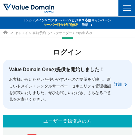
co.jpドメイン✕コアサーバーV2ビジネス応援キャンペーン
ドメイン
サーバー料金1年間無料
詳細
ドメイン取得ならバリュードメイン
.jpドメイン 事前予約（バックオーダー）のお申込み
ドメイントップ
レンタルサーバー
ログイン
ドメイン検索
サーバートップ
セキュリティ
ドメイン登録
コアサーバー
Value Domain Oneの提供を開始しました！
セキュリティトップ
サービス
ドメイン移管
お客様からいただいた使いやすさへのご要望を反映し、新
バリューサーバー
Value Domain ネットde診断
詳細
しいドメイン・レンタルサーバー・セキュリティ管理機能
サービストップ
facebook
x
ドメイン価格一覧
XREA
を実装いたしました。ぜひお試しいただき、さらなるご意
SSL証明書
見をお寄せください。
お得意様割引
ドメイン一括検索
お知らせ
サポート
Oneレンタルサーバー
サイトロック
おまかせスタート
.jpドメインオークション
マニュアル
ライブチャット
ユーザー登録済みの方
ポイント制度
gTLDオークション
NEW!
お問い合わせ