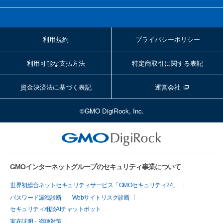
利用規約
プライバシーポリシー
利用可能な支払方法
特定商取引に関する表記
資金決済法に基づく表記
運営会社
©GMO DigiRock, Inc.
GMOインターネットグループのセキュリティ事業について
世界初総合ネットセキュリティサービス「GMOセキュリティ24」
パスワード漏洩診断
Webサイトリスク診断
セキュリティ相談AIチャットボット
実在証明・盗聴対策