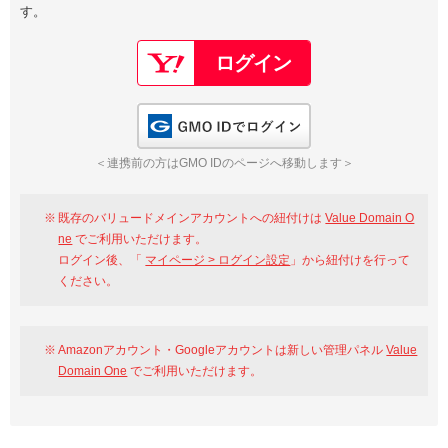
す。
以下でもログイン可能
Google
Yahoo!
以下でも登録可能
GMO ID
Amazon
Google
Yahoo!
GMO IDでログイン
※AmazonはValue Domain Oneのログイン画面へ遷移します
GMO ID
Amazon
＜連携前の方はGMO IDのページへ移動します＞
※AmazonはValue Domain Oneのアカウント作成画面へ遷移します
既存のバリュードメインアカウントへの紐付けは
Value Domain O
ne
でご利用いただけます。
ログイン後、「
マイページ > ログイン設定
」から紐付けを行って
ください。
Amazonアカウント・Googleアカウントは新しい管理パネル
Value
Domain One
でご利用いただけます。