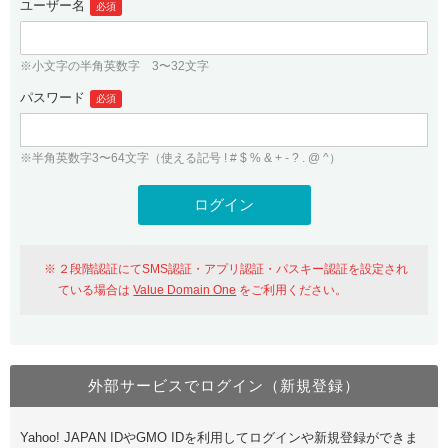
ユーザー名
必須
紹介制度
.jpドメインバックオーダー
ログイン
バリュードメインAPI
プレミアムドメイン
※小文字の半角英数字 3〜32文字
従来のバリュードメインをご利用希望の方
ユーザー登録
ドメイン・ホスティングOEM
パスワード
人気ドメインの種類
必須
従来のバリュードメインをご利用希望の方
ドメインコンシェルジュ
WHOIS検索
※半角英数字3〜64文字（使える記号 ! # $ % & + - ? . @ ^）
Value Domain Analyzer
Value Domainにログイン
Value AI Writer
外部サービスでの登録が一部未対応（Google等）
Value Domainユーザー登録
２段階認証にてSMS認証・アプリ認証・パスキー認証を設定され
外部サービスでの登録が一部未対応（Google等）
One レンタルサーバーを含む最新の機能を使う方
おすすめ
ている場合は
Value Domain One
をご利用ください。
One レンタルサーバーを含む最新の機能を使う方
おすすめ
外部サービスでログイン（新規登録）
Value Domain Oneにログイン
Yahoo! JAPAN IDやGMO IDを利用してログインや新規登録ができま
Value Domain Oneアカウント作成