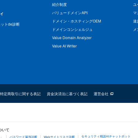
紹介制度
ユ
バリュードメインAPI
マ
ィ
ドメイン・ホスティングOEM
違
n ネットde診断
ドメインコンシェルジュ
メ
Value Domain Analyzer
Value AI Writer
特定商取引に関する表記
資金決済法に基づく表記
運営会社
ついて
セキュリティ相談AIチャットボット
4」
パスワード漏洩診断
Webサイトリスク診断