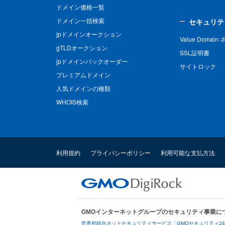
ドメイン価格一覧
ドメイン一括検索
セキュリテ
jpドメインオークション
Value Domai
gTLDオークション
SSL証明書
jpドメインバックオーダー
サイトロック
プレミアムドメイン
人気ドメインの種類
WHOIS検索
利用規約
プライバシーポリシー
利用可能な支払方法
GMOインターネットグループのセキュリティ事業に
世界初総合ネットセキュリティサービス「GMOセキュリティ2