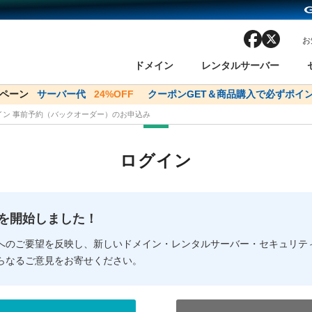
facebook
x
お
ドメイン
レンタルサーバー
ンペーン
ドメイン✕コアサーバーV2ビジネス応援キャンペーン
サーバー代
24%OFF
クーポンGET＆商品購入で必ずポイン
サーバー料金1年間
メイン 事前予約（バックオーダー）のお申込み
ン検索
ーバー
 Domain ネットde診断
様割引
ドメイン登録
バリューサーバー
SSL証明書
おまかせスタート
ドメインをご利用希望の方
ドメインをご利用希望の方
One レンタルサーバ
One レンタルサーバ
おすすめ
おすすめ
ログイン
ン価格一覧
レンタルサーバー
度
ドメイン一括検索
バリュードメインAPI
オークション
ンコンシェルジュ
.jpドメインバックオーダー
Value Domain Analyzer
Domainユーザー登録
 Domainにログイン
Value Domain O
Value Domain 
NEW!
の提供を開始しました！
応（Google等）
応（Google等）
メインの種類
WHOIS検索
以下でもログ
以下でも登
へのご要望を反映し、新しいドメイン・レンタルサーバー・セキュリテ
らなるご意見をお寄せください。
Google
Google
Yahoo!
Yahoo!
※AmazonはValue Domai
※AmazonはValue Do