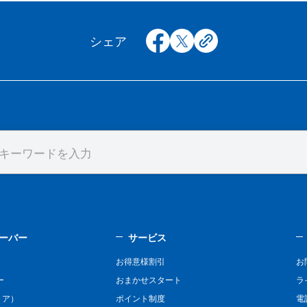
facebook
x
copy
シェア
ーバー
サービス
お得意様割引
お
ー
おまかせスタート
ラ
リア）
ポイント制度
電