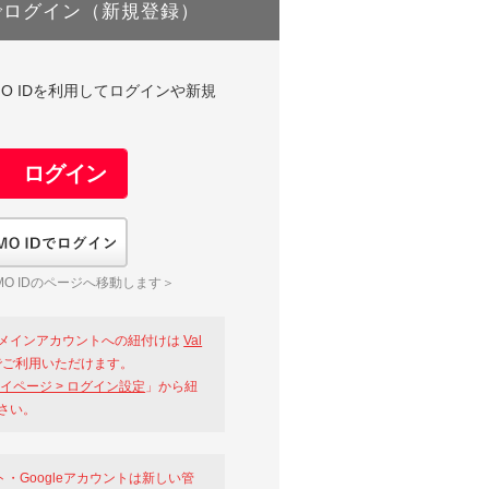
でログイン（新規登録）
DやGMO IDを利用してログインや新規
GMO IDでログイン
O IDのページへ移動します＞
メインアカウントへの紐付けは
Val
ご利用いただけます。
イページ > ログイン設定
」から紐
さい。
ント・Googleアカウントは新しい管