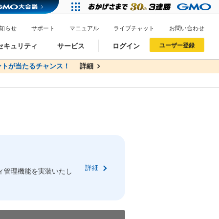
知らせ
サポート
マニュアル
ライブチャット
お問い合わせ
セキュリティ
サービス
ログイン
ユーザー登録
トが当たるチャンス！
無料
詳細
詳細
ドメイン移管
XREA
サイトロック
ポイント制度
ーを含む最新の機能を使う方
ーを含む最新の機能を使う方
.jpドメインオークション
ドメイン・ホスティングOEM
プレミアムドメイン
Value AI Writer
neアカウント作成
Oneにログイン
詳細
イン可能
録可能
ィ管理機能を実装いたし
GMO ID
GMO ID
Amazon
Amazon
n Oneのアカウント作成画面へ遷移します
main Oneのログイン画面へ遷移します