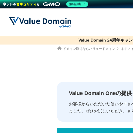
無料診断
Value Domain 24周年キャ
co.jp
ドメイン取得ならバリュードメイン
.jpド
ドメイン
レンタルサーバー
セキュリティ
サービス
ドメイ
コアサ
Value
お得意
従来のバリュー
従来のバリュー
DOMAIN
RENTAL SERVER
SECURITY
SERVICE
ドメイ
One
紹介制
ドメイントップ
サーバートップ
セキュリティトップ
サービストップ
gTLD
ドメイ
Value 
Value
Value Domain One
外部サービスでの登録が一部未対
外部サービスでの登録が一部未対
人気ド
お客様からいただいた使いやすさ
ました。ぜひお試しいただき、さ