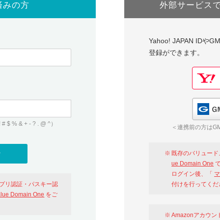
済みの方
外部サービス
Yahoo! JAPAN I
登録ができます。
 & + - ? . @ ^）
＜連携前の方はGM
既存のバリュード
ue Domain One
で
ログイン後、「
マ
アプリ認証・パスキー認
付けを行ってくだ
alue Domain One
をご
Amazonアカウ