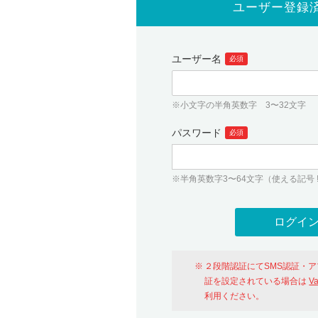
ユーザー登録
ユーザー名
必須
※小文字の半角英数字 3〜32文字
パスワード
必須
※半角英数字3〜64文字（使える記号 ! # $ %
２段階認証にてSMS認証・
証を設定されている場合は
V
利用ください。