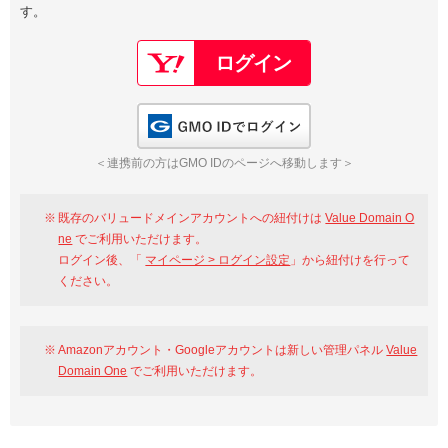
す。
以下でもログイン可能
Google
Yahoo!
以下でも登録可能
GMO ID
Amazon
Google
Yahoo!
GMO IDでログイン
※AmazonはValue Domain Oneのログイン画面へ遷移します
GMO ID
Amazon
＜連携前の方はGMO IDのページへ移動します＞
※AmazonはValue Domain Oneのアカウント作成画面へ遷移します
既存のバリュードメインアカウントへの紐付けは
Value Domain O
ne
でご利用いただけます。
ログイン後、「
マイページ > ログイン設定
」から紐付けを行って
ください。
Amazonアカウント・Googleアカウントは新しい管理パネル
Value
Domain One
でご利用いただけます。