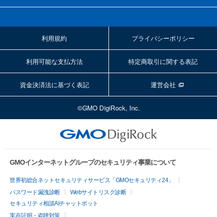
利用規約
プライバシーポリシー
利用可能な支払方法
特定商取引に関する表記
資金決済法に基づく表記
運営会社
©GMO DigiRock, Inc.
GMOインターネットグループのセキュリティ事業について
世界初総合ネットセキュリティサービス「GMOセキュリティ24」
パスワード漏洩診断
Webサイトリスク診断
セキュリティ相談AIチャットボット
実在証明・盗聴対策