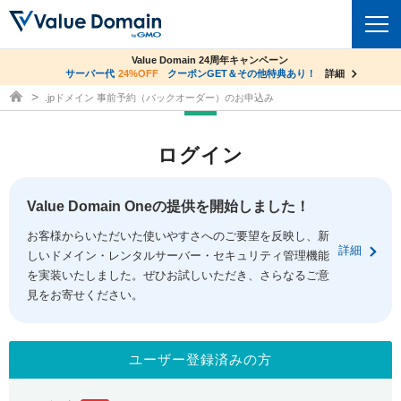
co.jpドメイン✕コアサーバーV2ビジネス応援キャンペーン
Value Domain 24周年キャンペーン
ドメイン
サーバー代
24%OFF
サーバー料金1年間無料
クーポンGET＆その他特典あり！
詳細
詳細
ドメイン取得ならバリュードメイン
.jpドメイン 事前予約（バックオーダー）のお申込み
ドメイントップ
レンタルサーバー
ログイン
ドメイン検索
サーバートップ
セキュリティ
ドメイン登録
コアサーバー
Value Domain Oneの提供を開始しました！
セキュリティトップ
サービス
ドメイン移管
お客様からいただいた使いやすさへのご要望を反映し、新
バリューサーバー
Value Domain ネットde診断
詳細
しいドメイン・レンタルサーバー・セキュリティ管理機能
サービストップ
facebook
x
ドメイン価格一覧
XREA
を実装いたしました。ぜひお試しいただき、さらなるご意
SSL証明書
見をお寄せください。
お得意様割引
ドメイン一括検索
お知らせ
サポート
Oneレンタルサーバー
サイトロック
おまかせスタート
.jpドメインオークション
マニュアル
ライブチャット
ユーザー登録済みの方
ポイント制度
gTLDオークション
NEW!
お問い合わせ