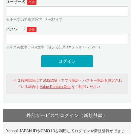
ユーザー名
必須
紹介制度
.jpドメインバックオーダー
ログイン
バリュードメインAPI
プレミアムドメイン
※小文字の半角英数字 3〜32文字
従来のバリュードメインをご利用希望の方
ユーザー登録
ドメイン・ホスティングOEM
パスワード
人気ドメインの種類
必須
従来のバリュードメインをご利用希望の方
ドメインコンシェルジュ
WHOIS検索
※半角英数字3〜64文字（使える記号 ! # $ % & + - ? . @ ^）
Value Domain Analyzer
Value Domainにログイン
Value AI Writer
外部サービスでの登録が一部未対応（Google等）
Value Domainユーザー登録
２段階認証にてSMS認証・アプリ認証・パスキー認証を設定され
外部サービスでの登録が一部未対応（Google等）
One レンタルサーバーを含む最新の機能を使う方
おすすめ
ている場合は
Value Domain One
をご利用ください。
One レンタルサーバーを含む最新の機能を使う方
おすすめ
外部サービスでログイン（新規登録）
Value Domain Oneにログイン
Yahoo! JAPAN IDやGMO IDを利用してログインや新規登録ができま
Value Domain Oneアカウント作成