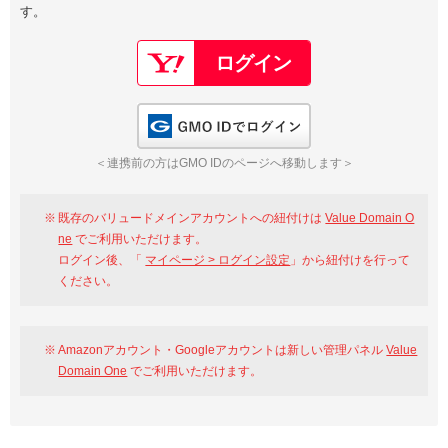
す。
以下でもログイン可能
Google
Yahoo!
以下でも登録可能
GMO ID
Amazon
Google
Yahoo!
GMO IDでログイン
※AmazonはValue Domain Oneのログイン画面へ遷移します
GMO ID
Amazon
＜連携前の方はGMO IDのページへ移動します＞
※AmazonはValue Domain Oneのアカウント作成画面へ遷移します
既存のバリュードメインアカウントへの紐付けは
Value Domain O
ne
でご利用いただけます。
ログイン後、「
マイページ > ログイン設定
」から紐付けを行って
ください。
Amazonアカウント・Googleアカウントは新しい管理パネル
Value
Domain One
でご利用いただけます。