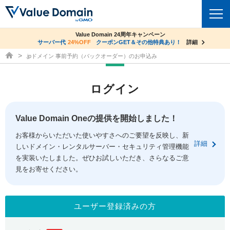
co.jpドメイン✕コアサーバーV2ビジネス応援キャンペーン
Value Domain 24周年キャンペーン
ドメイン
サーバー代
24%OFF
サーバー料金1年間無料
クーポンGET＆その他特典あり！
詳細
詳細
ドメイン取得ならバリュードメイン
.jpドメイン 事前予約（バックオーダー）のお申込み
ドメイントップ
レンタルサーバー
ログイン
ドメイン検索
サーバートップ
セキュリティ
ドメイン登録
コアサーバー
Value Domain Oneの提供を開始しました！
セキュリティトップ
サービス
ドメイン移管
お客様からいただいた使いやすさへのご要望を反映し、新
バリューサーバー
Value Domain ネットde診断
詳細
しいドメイン・レンタルサーバー・セキュリティ管理機能
サービストップ
facebook
x
ドメイン価格一覧
XREA
を実装いたしました。ぜひお試しいただき、さらなるご意
SSL証明書
見をお寄せください。
お得意様割引
ドメイン一括検索
お知らせ
サポート
Oneレンタルサーバー
サイトロック
おまかせスタート
.jpドメインオークション
マニュアル
ライブチャット
ユーザー登録済みの方
ポイント制度
gTLDオークション
NEW!
お問い合わせ