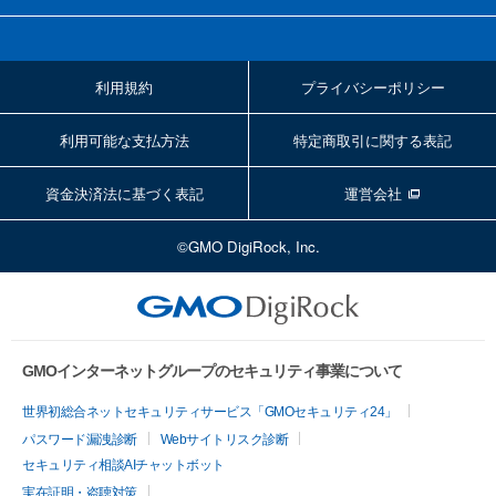
利用規約
プライバシーポリシー
利用可能な支払方法
特定商取引に関する表記
資金決済法に基づく表記
運営会社
©GMO DigiRock, Inc.
GMOインターネットグループのセキュリティ事業について
世界初総合ネットセキュリティサービス「GMOセキュリティ24」
パスワード漏洩診断
Webサイトリスク診断
セキュリティ相談AIチャットボット
実在証明・盗聴対策