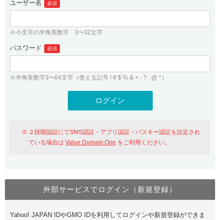
ユーザー名
必須
紹介制度
.jpドメインバックオーダー
ログイン
バリュードメインAPI
プレミアムドメイン
※小文字の半角英数字 3〜32文字
従来のバリュードメインをご利用希望の方
ユーザー登録
ドメイン・ホスティングOEM
パスワード
人気ドメインの種類
必須
従来のバリュードメインをご利用希望の方
ドメインコンシェルジュ
WHOIS検索
※半角英数字3〜64文字（使える記号 ! # $ % & + - ? . @ ^）
Value Domain Analyzer
Value Domainにログイン
Value AI Writer
外部サービスでの登録が一部未対応（Google等）
Value Domainユーザー登録
２段階認証にてSMS認証・アプリ認証・パスキー認証を設定され
外部サービスでの登録が一部未対応（Google等）
One レンタルサーバーを含む最新の機能を使う方
おすすめ
ている場合は
Value Domain One
をご利用ください。
One レンタルサーバーを含む最新の機能を使う方
おすすめ
外部サービスでログイン（新規登録）
Value Domain Oneにログイン
Yahoo! JAPAN IDやGMO IDを利用してログインや新規登録ができま
Value Domain Oneアカウント作成