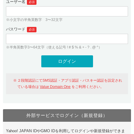
ユーザー名
必須
紹介制度
.jpドメインバックオーダー
ログイン
バリュードメインAPI
プレミアムドメイン
※小文字の半角英数字 3〜32文字
従来のバリュードメインをご利用希望の方
ユーザー登録
ドメイン・ホスティングOEM
パスワード
人気ドメインの種類
必須
従来のバリュードメインをご利用希望の方
ドメインコンシェルジュ
WHOIS検索
※半角英数字3〜64文字（使える記号 ! # $ % & + - ? . @ ^）
Value Domain Analyzer
Value Domainにログイン
Value AI Writer
外部サービスでの登録が一部未対応（Google等）
Value Domainユーザー登録
２段階認証にてSMS認証・アプリ認証・パスキー認証を設定され
外部サービスでの登録が一部未対応（Google等）
One レンタルサーバーを含む最新の機能を使う方
おすすめ
ている場合は
Value Domain One
をご利用ください。
One レンタルサーバーを含む最新の機能を使う方
おすすめ
外部サービスでログイン（新規登録）
Value Domain Oneにログイン
Yahoo! JAPAN IDやGMO IDを利用してログインや新規登録ができま
Value Domain Oneアカウント作成