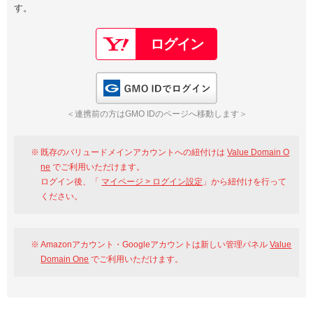
す。
以下でもログイン可能
Google
Yahoo!
以下でも登録可能
GMO ID
Amazon
Google
Yahoo!
GMO IDでログイン
※AmazonはValue Domain Oneのログイン画面へ遷移します
GMO ID
Amazon
＜連携前の方はGMO IDのページへ移動します＞
※AmazonはValue Domain Oneのアカウント作成画面へ遷移します
既存のバリュードメインアカウントへの紐付けは
Value Domain O
ne
でご利用いただけます。
ログイン後、「
マイページ > ログイン設定
」から紐付けを行って
ください。
Amazonアカウント・Googleアカウントは新しい管理パネル
Value
Domain One
でご利用いただけます。