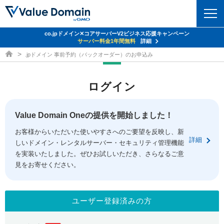
co.jpドメイン✕コアサーバーV2ビジネス応援キャンペーン
Value Domain 24周年キャンペーン
ドメイン
サーバー代
24%OFF
サーバー料金1年間無料
クーポンGET＆その他特典あり！
詳細
詳細
ドメイン取得ならバリュードメイン
.jpドメイン 事前予約（バックオーダー）のお申込み
ドメイントップ
レンタルサーバー
ログイン
ドメイン検索
サーバートップ
セキュリティ
ドメイン登録
コアサーバー
Value Domain Oneの提供を開始しました！
セキュリティトップ
サービス
ドメイン移管
お客様からいただいた使いやすさへのご要望を反映し、新
バリューサーバー
Value Domain ネットde診断
詳細
しいドメイン・レンタルサーバー・セキュリティ管理機能
サービストップ
facebook
x
ドメイン価格一覧
XREA
を実装いたしました。ぜひお試しいただき、さらなるご意
SSL証明書
見をお寄せください。
お得意様割引
ドメイン一括検索
お知らせ
サポート
Oneレンタルサーバー
サイトロック
おまかせスタート
.jpドメインオークション
マニュアル
ライブチャット
ユーザー登録済みの方
ポイント制度
gTLDオークション
NEW!
お問い合わせ