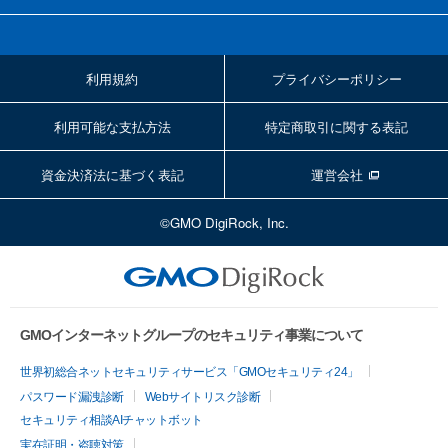
利用規約
プライバシーポリシー
利用可能な支払方法
特定商取引に関する表記
資金決済法に基づく表記
運営会社
©GMO DigiRock, Inc.
GMOインターネットグループのセキュリティ事業について
世界初総合ネットセキュリティサービス「GMOセキュリティ24」
パスワード漏洩診断
Webサイトリスク診断
セキュリティ相談AIチャットボット
実在証明・盗聴対策