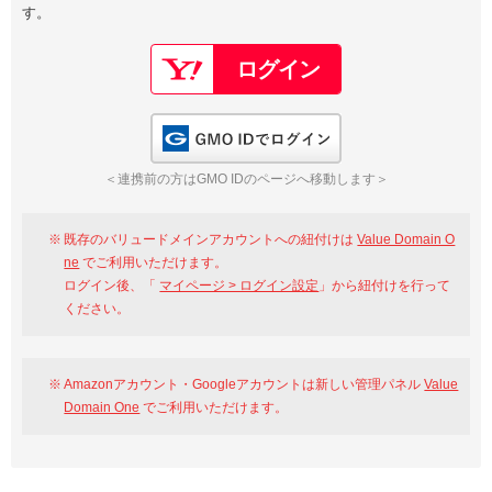
す。
以下でもログイン可能
Google
Yahoo!
以下でも登録可能
GMO ID
Amazon
Google
Yahoo!
GMO IDでログイン
※AmazonはValue Domain Oneのログイン画面へ遷移します
GMO ID
Amazon
＜連携前の方はGMO IDのページへ移動します＞
※AmazonはValue Domain Oneのアカウント作成画面へ遷移します
既存のバリュードメインアカウントへの紐付けは
Value Domain O
ne
でご利用いただけます。
ログイン後、「
マイページ > ログイン設定
」から紐付けを行って
ください。
Amazonアカウント・Googleアカウントは新しい管理パネル
Value
Domain One
でご利用いただけます。