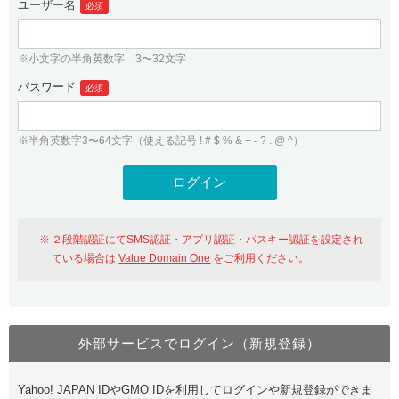
ユーザー名
必須
紹介制度
.jpドメインバックオーダー
ログイン
バリュードメインAPI
プレミアムドメイン
※小文字の半角英数字 3〜32文字
従来のバリュードメインをご利用希望の方
ユーザー登録
ドメイン・ホスティングOEM
パスワード
人気ドメインの種類
必須
従来のバリュードメインをご利用希望の方
ドメインコンシェルジュ
WHOIS検索
※半角英数字3〜64文字（使える記号 ! # $ % & + - ? . @ ^）
Value Domain Analyzer
Value Domainにログイン
Value AI Writer
外部サービスでの登録が一部未対応（Google等）
Value Domainユーザー登録
２段階認証にてSMS認証・アプリ認証・パスキー認証を設定され
外部サービスでの登録が一部未対応（Google等）
One レンタルサーバーを含む最新の機能を使う方
おすすめ
ている場合は
Value Domain One
をご利用ください。
One レンタルサーバーを含む最新の機能を使う方
おすすめ
外部サービスでログイン（新規登録）
Value Domain Oneにログイン
Yahoo! JAPAN IDやGMO IDを利用してログインや新規登録ができま
Value Domain Oneアカウント作成