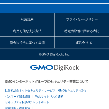
利用規約
プライバシーポリシー
利用可能な支払方法
特定商取引に関する表記
資金決済法に基づく表記
運営会社
©GMO DigiRock, Inc.
GMOインターネットグループのセキュリティ事業について
世界初総合ネットセキュリティサービス「GMOセキュリティ24」
パスワード漏洩診断
Webサイトリスク診断
セキュリティ相談AIチャットボット
実在証明・盗聴対策