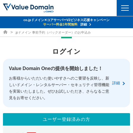
co.jpドメイン✕コアサーバーV2ビジネス応援キャンペーン
ドメイン
サーバー料金1年間無料
詳細
ドメイン取得ならバリュードメイン
.jpドメイン 事前予約（バックオーダー）のお申込み
ドメイントップ
レンタルサーバー
ログイン
ドメイン検索
サーバートップ
セキュリティ
ドメイン登録
コアサーバー
Value Domain Oneの提供を開始しました！
セキュリティトップ
サービス
ドメイン移管
お客様からいただいた使いやすさへのご要望を反映し、新
バリューサーバー
Value Domain ネットde診断
詳細
しいドメイン・レンタルサーバー・セキュリティ管理機能
サービストップ
facebook
x
ドメイン価格一覧
XREA
を実装いたしました。ぜひお試しいただき、さらなるご意
SSL証明書
見をお寄せください。
お得意様割引
ドメイン一括検索
お知らせ
サポート
Oneレンタルサーバー
サイトロック
おまかせスタート
.jpドメインオークション
マニュアル
ライブチャット
ユーザー登録済みの方
ポイント制度
gTLDオークション
NEW!
お問い合わせ