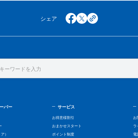
facebook
x
copy
シェア
ーバー
サービス
お得意様割引
お
ー
おまかせスタート
ラ
リア）
ポイント制度
電