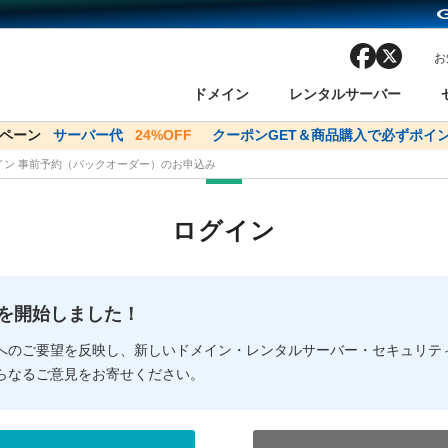
facebook
x
お
ドメイン
レンタルサーバー
ンペーン
ドメイン✕コアサーバーV2ビジネス応援キャンペーン
サーバー代
24%OFF
クーポンGET＆商品購入で必ずポイン
サーバー料金1年間
メイン 事前予約（バックオーダー）のお申込み
ン検索
ーバー
 Domain ネットde診断
様割引
ドメイン登録
バリューサーバー
SSL証明書
おまかせスタート
ドメインをご利用希望の方
ドメインをご利用希望の方
One レンタルサーバ
One レンタルサーバ
おすすめ
おすすめ
ログイン
ン価格一覧
レンタルサーバー
度
ドメイン一括検索
バリュードメインAPI
オークション
ンコンシェルジュ
.jpドメインバックオーダー
Value Domain Analyzer
Domainユーザー登録
 Domainにログイン
Value Domain O
Value Domain 
NEW!
の提供を開始しました！
応（Google等）
応（Google等）
メインの種類
WHOIS検索
以下でもログ
以下でも登
へのご要望を反映し、新しいドメイン・レンタルサーバー・セキュリテ
らなるご意見をお寄せください。
Google
Google
Yahoo!
Yahoo!
※AmazonはValue Domai
※AmazonはValue Do