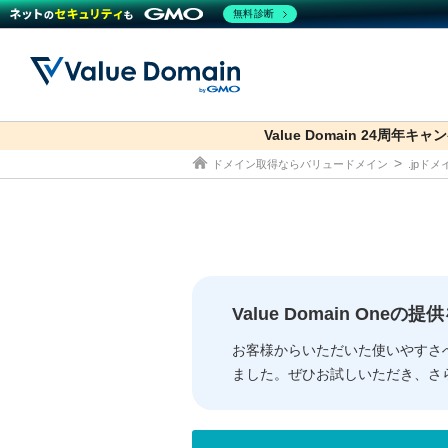
無料診断
Value Domain 24周年キャ
co.jp
ドメイン取得ならバリュードメイン
.jpド
ドメイン
レンタルサーバー
セキュリティ
サービス
ドメイ
コアサ
Value
お得意
従来のバリュー
従来のバリュー
DOMAIN
RENTAL SERVER
SECURITY
SERVICE
ドメイ
One
紹介制
ドメイントップ
サーバートップ
セキュリティトップ
サービストップ
gTLD
ドメイ
Value 
Value
Value Domain One
外部サービスでの登録が一部未対
外部サービスでの登録が一部未対
人気ド
お客様からいただいた使いやすさ
ました。ぜひお試しいただき、さ