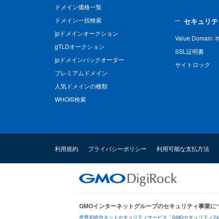
ドメイン価格一覧
ドメイン一括検索
セキュリテ
jpドメインオークション
Value Domai
gTLDオークション
SSL証明書
jpドメインバックオーダー
サイトロック
プレミアムドメイン
人気ドメインの種類
WHOIS検索
利用規約
プライバシーポリシー
利用可能な支払方法
GMOインターネットグループのセキュリティ事業に
世界初総合ネットセキュリティサービス「GMOセキュリティ2