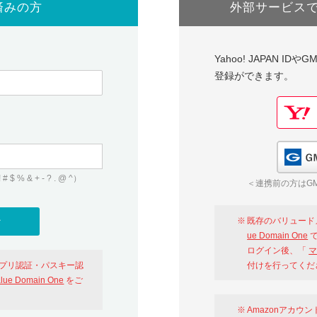
済みの方
外部サービス
Yahoo! JAPAN I
登録ができます。
 & + - ? . @ ^）
＜連携前の方はGM
既存のバリュード
ue Domain One
で
ログイン後、「
マ
アプリ認証・パスキー認
付けを行ってくだ
alue Domain One
をご
Amazonアカウ