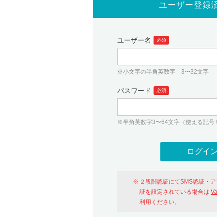
ユーザー登録
ユーザー名
必須
※小文字の半角英数字 3〜32文字
パスワード
必須
※半角英数字3〜64文字（使える記号 ! # $ %
２段階認証にてSMS認証・
証を設定されている場合は
V
利用ください。