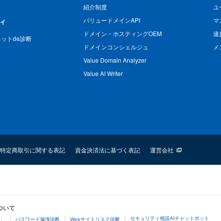
紹介制度
ユ
バリュードメインAPI
マ
ィ
ドメイン・ホスティングOEM
違
n ネットde診断
ドメインコンシェルジュ
メ
Value Domain Analyzer
Value AI Writer
特定商取引に関する表記
資金決済法に基づく表記
運営会社
ついて
セキュリティ相談AIチャットボット
4」
パスワード漏洩診断
Webサイトリスク診断