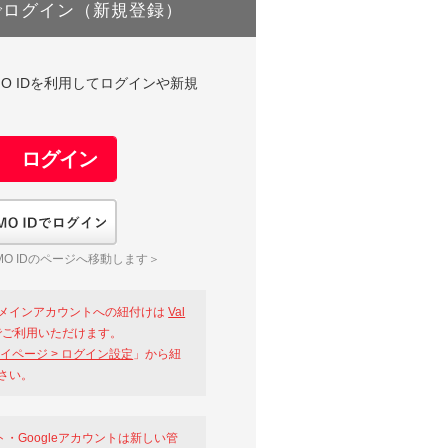
でログイン（新規登録）
DやGMO IDを利用してログインや新規
GMO IDでログイン
O IDのページへ移動します＞
メインアカウントへの紐付けは
Val
ご利用いただけます。
イページ > ログイン設定
」から紐
さい。
ント・Googleアカウントは新しい管