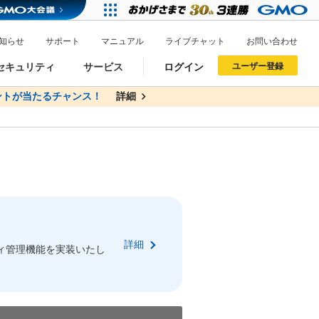
知らせ
サポート
マニュアル
ライブチャット
お問い合わせ
セキュリティ
サービス
ログイン
ユーザー登録
トが当たるチャンス！
無料
詳細
詳細
ドメイン移管
XREA
サイトロック
ポイント制度
ーを含む最新の機能を使う方
ーを含む最新の機能を使う方
.jpドメインオークション
ドメイン・ホスティングOEM
プレミアムドメイン
Value AI Writer
neアカウント作成
Oneにログイン
詳細
イン可能
録可能
ィ管理機能を実装いたし
GMO ID
GMO ID
Amazon
Amazon
n Oneのアカウント作成画面へ遷移します
main Oneのログイン画面へ遷移します