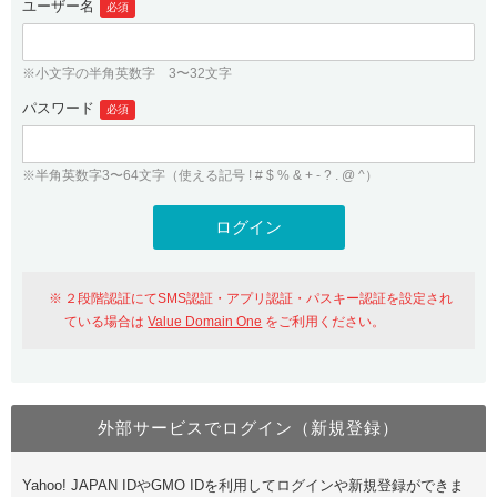
ユーザー名
必須
紹介制度
.jpドメインバックオーダー
ログイン
バリュードメインAPI
プレミアムドメイン
※小文字の半角英数字 3〜32文字
従来のバリュードメインをご利用希望の方
ユーザー登録
ドメイン・ホスティングOEM
パスワード
人気ドメインの種類
必須
従来のバリュードメインをご利用希望の方
ドメインコンシェルジュ
WHOIS検索
※半角英数字3〜64文字（使える記号 ! # $ % & + - ? . @ ^）
Value Domain Analyzer
Value Domainにログイン
Value AI Writer
外部サービスでの登録が一部未対応（Google等）
Value Domainユーザー登録
２段階認証にてSMS認証・アプリ認証・パスキー認証を設定され
外部サービスでの登録が一部未対応（Google等）
One レンタルサーバーを含む最新の機能を使う方
おすすめ
ている場合は
Value Domain One
をご利用ください。
One レンタルサーバーを含む最新の機能を使う方
おすすめ
外部サービスでログイン（新規登録）
Value Domain Oneにログイン
Yahoo! JAPAN IDやGMO IDを利用してログインや新規登録ができま
Value Domain Oneアカウント作成