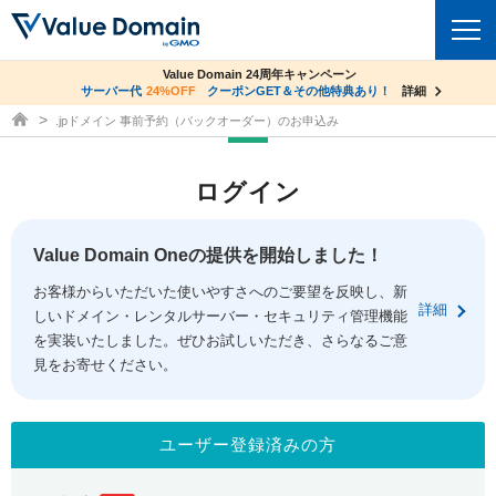
co.jpドメイン✕コアサーバーV2ビジネス応援キャンペーン
Value Domain 24周年キャンペーン
ドメイン
サーバー代
24%OFF
サーバー料金1年間無料
クーポンGET＆その他特典あり！
詳細
詳細
ドメイン取得ならバリュードメイン
.jpドメイン 事前予約（バックオーダー）のお申込み
ドメイントップ
レンタルサーバー
ログイン
ドメイン検索
サーバートップ
セキュリティ
ドメイン登録
コアサーバー
Value Domain Oneの提供を開始しました！
セキュリティトップ
サービス
ドメイン移管
お客様からいただいた使いやすさへのご要望を反映し、新
バリューサーバー
Value Domain ネットde診断
詳細
しいドメイン・レンタルサーバー・セキュリティ管理機能
サービストップ
facebook
x
ドメイン価格一覧
XREA
を実装いたしました。ぜひお試しいただき、さらなるご意
SSL証明書
見をお寄せください。
お得意様割引
ドメイン一括検索
お知らせ
サポート
Oneレンタルサーバー
サイトロック
おまかせスタート
.jpドメインオークション
マニュアル
ライブチャット
ユーザー登録済みの方
ポイント制度
gTLDオークション
NEW!
お問い合わせ