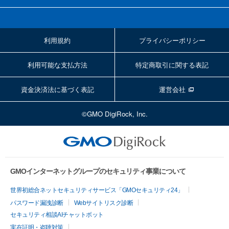
利用規約
プライバシーポリシー
利用可能な支払方法
特定商取引に関する表記
資金決済法に基づく表記
運営会社
©GMO DigiRock, Inc.
GMOインターネットグループのセキュリティ事業について
世界初総合ネットセキュリティサービス「GMOセキュリティ24」
パスワード漏洩診断
Webサイトリスク診断
セキュリティ相談AIチャットボット
実在証明・盗聴対策