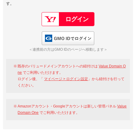
す。
以下でもログイン可能
Google
Yahoo!
以下でも登録可能
GMO ID
Amazon
Google
Yahoo!
GMO IDでログイン
※AmazonはValue Domain Oneのログイン画面へ遷移します
GMO ID
Amazon
＜連携前の方はGMO IDのページへ移動します＞
※AmazonはValue Domain Oneのアカウント作成画面へ遷移します
既存のバリュードメインアカウントへの紐付けは
Value Domain O
ne
でご利用いただけます。
ログイン後、「
マイページ > ログイン設定
」から紐付けを行って
ください。
Amazonアカウント・Googleアカウントは新しい管理パネル
Value
Domain One
でご利用いただけます。