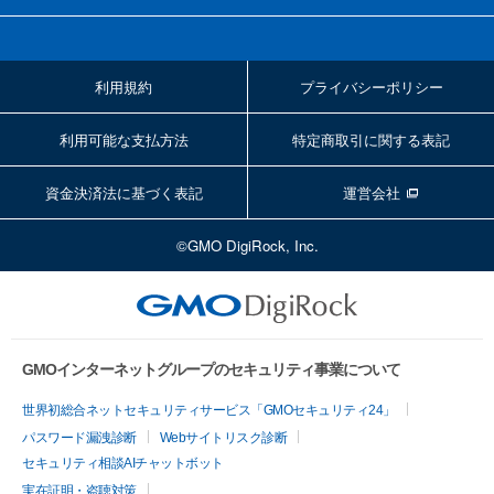
利用規約
プライバシーポリシー
利用可能な支払方法
特定商取引に関する表記
資金決済法に基づく表記
運営会社
©GMO DigiRock, Inc.
GMOインターネットグループのセキュリティ事業について
世界初総合ネットセキュリティサービス「GMOセキュリティ24」
パスワード漏洩診断
Webサイトリスク診断
セキュリティ相談AIチャットボット
実在証明・盗聴対策