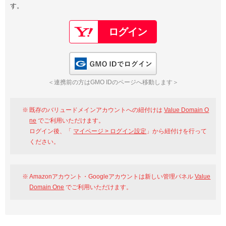
す。
以下でもログイン可能
Google
Yahoo!
以下でも登録可能
GMO ID
Amazon
Google
Yahoo!
GMO IDでログイン
※AmazonはValue Domain Oneのログイン画面へ遷移します
GMO ID
Amazon
＜連携前の方はGMO IDのページへ移動します＞
※AmazonはValue Domain Oneのアカウント作成画面へ遷移します
既存のバリュードメインアカウントへの紐付けは
Value Domain O
ne
でご利用いただけます。
ログイン後、「
マイページ > ログイン設定
」から紐付けを行って
ください。
Amazonアカウント・Googleアカウントは新しい管理パネル
Value
Domain One
でご利用いただけます。