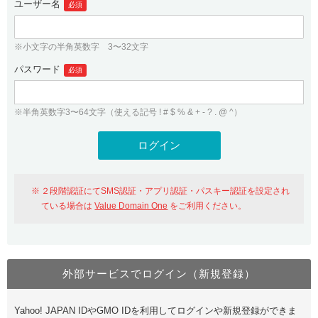
ユーザー名
必須
紹介制度
.jpドメインバックオーダー
ログイン
バリュードメインAPI
プレミアムドメイン
※小文字の半角英数字 3〜32文字
従来のバリュードメインをご利用希望の方
ユーザー登録
ドメイン・ホスティングOEM
パスワード
人気ドメインの種類
必須
従来のバリュードメインをご利用希望の方
ドメインコンシェルジュ
WHOIS検索
※半角英数字3〜64文字（使える記号 ! # $ % & + - ? . @ ^）
Value Domain Analyzer
Value Domainにログイン
Value AI Writer
外部サービスでの登録が一部未対応（Google等）
Value Domainユーザー登録
２段階認証にてSMS認証・アプリ認証・パスキー認証を設定され
外部サービスでの登録が一部未対応（Google等）
One レンタルサーバーを含む最新の機能を使う方
おすすめ
ている場合は
Value Domain One
をご利用ください。
One レンタルサーバーを含む最新の機能を使う方
おすすめ
外部サービスでログイン（新規登録）
Value Domain Oneにログイン
Yahoo! JAPAN IDやGMO IDを利用してログインや新規登録ができま
Value Domain Oneアカウント作成