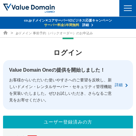
co.jpドメイン✕コアサーバーV2ビジネス応援キャンペーン
ドメイン
サーバー料金1年間無料
詳細
ドメイン取得ならバリュードメイン
.jpドメイン 事前予約（バックオーダー）のお申込み
ドメイントップ
レンタルサーバー
ログイン
ドメイン検索
サーバートップ
セキュリティ
ドメイン登録
コアサーバー
Value Domain Oneの提供を開始しました！
セキュリティトップ
サービス
ドメイン移管
お客様からいただいた使いやすさへのご要望を反映し、新
バリューサーバー
Value Domain ネットde診断
詳細
しいドメイン・レンタルサーバー・セキュリティ管理機能
サービストップ
facebook
x
ドメイン価格一覧
XREA
を実装いたしました。ぜひお試しいただき、さらなるご意
SSL証明書
見をお寄せください。
お得意様割引
ドメイン一括検索
お知らせ
サポート
Oneレンタルサーバー
サイトロック
おまかせスタート
.jpドメインオークション
マニュアル
ライブチャット
ユーザー登録済みの方
ポイント制度
gTLDオークション
NEW!
お問い合わせ