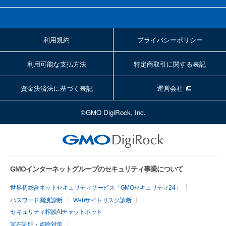
利用規約
プライバシーポリシー
利用可能な支払方法
特定商取引に関する表記
資金決済法に基づく表記
運営会社
©GMO DigiRock, Inc.
GMOインターネットグループのセキュリティ事業について
世界初総合ネットセキュリティサービス「GMOセキュリティ24」
パスワード漏洩診断
Webサイトリスク診断
セキュリティ相談AIチャットボット
実在証明・盗聴対策