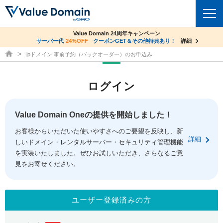
co.jpドメイン✕コアサーバーV2ビジネス応援キャンペーン
Value Domain 24周年キャンペーン
ドメイン
サーバー代
24%OFF
サーバー料金1年間無料
クーポンGET＆その他特典あり！
詳細
詳細
ドメイン取得ならバリュードメイン
.jpドメイン 事前予約（バックオーダー）のお申込み
ドメイントップ
レンタルサーバー
ログイン
ドメイン検索
サーバートップ
セキュリティ
ドメイン登録
コアサーバー
Value Domain Oneの提供を開始しました！
セキュリティトップ
サービス
ドメイン移管
お客様からいただいた使いやすさへのご要望を反映し、新
バリューサーバー
Value Domain ネットde診断
詳細
しいドメイン・レンタルサーバー・セキュリティ管理機能
サービストップ
facebook
x
ドメイン価格一覧
XREA
を実装いたしました。ぜひお試しいただき、さらなるご意
SSL証明書
見をお寄せください。
お得意様割引
ドメイン一括検索
お知らせ
サポート
Oneレンタルサーバー
サイトロック
おまかせスタート
.jpドメインオークション
マニュアル
ライブチャット
ユーザー登録済みの方
ポイント制度
gTLDオークション
NEW!
お問い合わせ