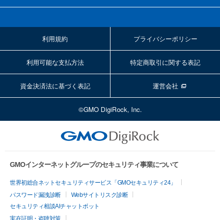
利用規約
プライバシーポリシー
利用可能な支払方法
特定商取引に関する表記
資金決済法に基づく表記
運営会社
©GMO DigiRock, Inc.
GMOインターネットグループのセキュリティ事業について
世界初総合ネットセキュリティサービス「GMOセキュリティ24」
パスワード漏洩診断
Webサイトリスク診断
セキュリティ相談AIチャットボット
実在証明・盗聴対策