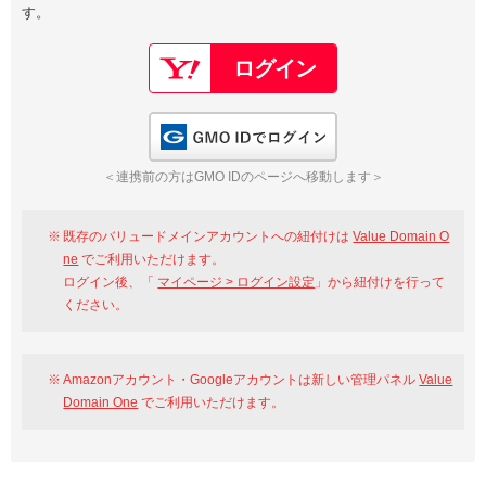
す。
以下でもログイン可能
Google
Yahoo!
以下でも登録可能
GMO ID
Amazon
Google
Yahoo!
GMO IDでログイン
※AmazonはValue Domain Oneのログイン画面へ遷移します
GMO ID
Amazon
＜連携前の方はGMO IDのページへ移動します＞
※AmazonはValue Domain Oneのアカウント作成画面へ遷移します
既存のバリュードメインアカウントへの紐付けは
Value Domain O
ne
でご利用いただけます。
ログイン後、「
マイページ > ログイン設定
」から紐付けを行って
ください。
Amazonアカウント・Googleアカウントは新しい管理パネル
Value
Domain One
でご利用いただけます。