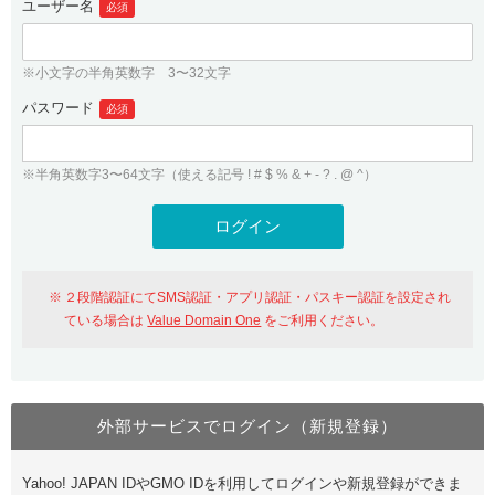
ユーザー名
必須
紹介制度
.jpドメインバックオーダー
ログイン
バリュードメインAPI
プレミアムドメイン
※小文字の半角英数字 3〜32文字
従来のバリュードメインをご利用希望の方
ユーザー登録
ドメイン・ホスティングOEM
パスワード
人気ドメインの種類
必須
従来のバリュードメインをご利用希望の方
ドメインコンシェルジュ
WHOIS検索
※半角英数字3〜64文字（使える記号 ! # $ % & + - ? . @ ^）
Value Domain Analyzer
Value Domainにログイン
Value AI Writer
外部サービスでの登録が一部未対応（Google等）
Value Domainユーザー登録
２段階認証にてSMS認証・アプリ認証・パスキー認証を設定され
外部サービスでの登録が一部未対応（Google等）
One レンタルサーバーを含む最新の機能を使う方
おすすめ
ている場合は
Value Domain One
をご利用ください。
One レンタルサーバーを含む最新の機能を使う方
おすすめ
外部サービスでログイン（新規登録）
Value Domain Oneにログイン
Yahoo! JAPAN IDやGMO IDを利用してログインや新規登録ができま
Value Domain Oneアカウント作成