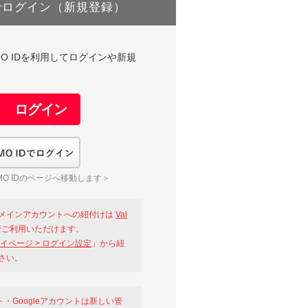
でログイン（新規登録）
DやGMO IDを利用してログインや新規
GMO IDでログイン
O IDのページへ移動します＞
メインアカウントへの紐付けは
Val
ご利用いただけます。
イページ > ログイン設定
」から紐
さい。
ント・Googleアカウントは新しい管