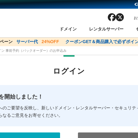
facebook
x
お
ドメイン
レンタルサーバー
ンペーン
ドメイン✕コアサーバーV2ビジネス応援キャンペーン
サーバー代
24%OFF
クーポンGET＆商品購入で必ずポイン
サーバー料金1年間
メイン 事前予約（バックオーダー）のお申込み
ン検索
ーバー
 Domain ネットde診断
様割引
ドメイン登録
バリューサーバー
SSL証明書
おまかせスタート
ドメインをご利用希望の方
ドメインをご利用希望の方
One レンタルサーバ
One レンタルサーバ
おすすめ
おすすめ
ログイン
ン価格一覧
レンタルサーバー
度
ドメイン一括検索
バリュードメインAPI
オークション
ンコンシェルジュ
.jpドメインバックオーダー
Value Domain Analyzer
Domainユーザー登録
 Domainにログイン
Value Domain O
Value Domain 
NEW!
の提供を開始しました！
応（Google等）
応（Google等）
メインの種類
WHOIS検索
以下でもログ
以下でも登
へのご要望を反映し、新しいドメイン・レンタルサーバー・セキュリテ
らなるご意見をお寄せください。
Google
Google
Yahoo!
Yahoo!
※AmazonはValue Domai
※AmazonはValue Do