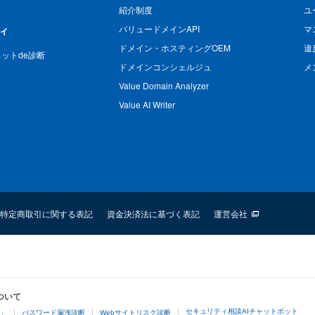
紹介制度
ユ
バリュードメインAPI
マ
ィ
ドメイン・ホスティングOEM
違
n ネットde診断
ドメインコンシェルジュ
メ
Value Domain Analyzer
Value AI Writer
特定商取引に関する表記
資金決済法に基づく表記
運営会社
ついて
セキュリティ相談AIチャットボット
4」
パスワード漏洩診断
Webサイトリスク診断