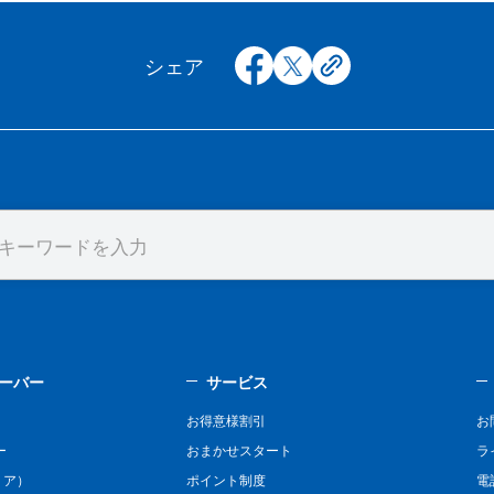
facebook
x
copy
シェア
ーバー
サービス
お得意様割引
お
ー
おまかせスタート
ラ
リア）
ポイント制度
電