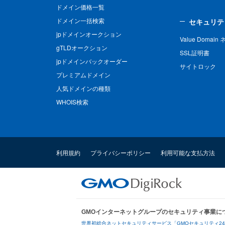
ドメイン価格一覧
ドメイン一括検索
セキュリテ
jpドメインオークション
Value Domai
gTLDオークション
SSL証明書
jpドメインバックオーダー
サイトロック
プレミアムドメイン
人気ドメインの種類
WHOIS検索
利用規約
プライバシーポリシー
利用可能な支払方法
GMOインターネットグループのセキュリティ事業に
世界初総合ネットセキュリティサービス「GMOセキュリティ2