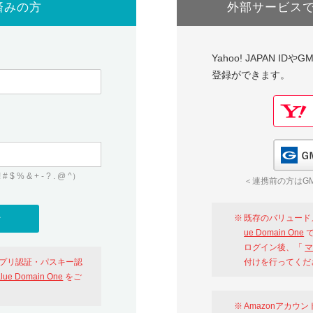
済みの方
外部サービス
Yahoo! JAPAN I
登録ができます。
 & + - ? . @ ^）
＜連携前の方はGM
既存のバリュード
ue Domain One
で
ログイン後、「
マ
アプリ認証・パスキー認
付けを行ってくだ
alue Domain One
をご
Amazonアカウ