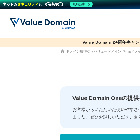
無料診断
Value Domain 24周年キャ
co.jp
ドメイン取得ならバリュードメイン
.jpド
ドメイン
レンタルサーバー
セキュリティ
サービス
ドメイ
コアサ
Value
お得意
従来のバリュー
従来のバリュー
DOMAIN
RENTAL SERVER
SECURITY
SERVICE
ドメイ
One
紹介制
ドメイントップ
サーバートップ
セキュリティトップ
サービストップ
gTLD
ドメイ
Value 
Value
Value Domain One
外部サービスでの登録が一部未対
外部サービスでの登録が一部未対
人気ド
お客様からいただいた使いやすさ
ました。ぜひお試しいただき、さ