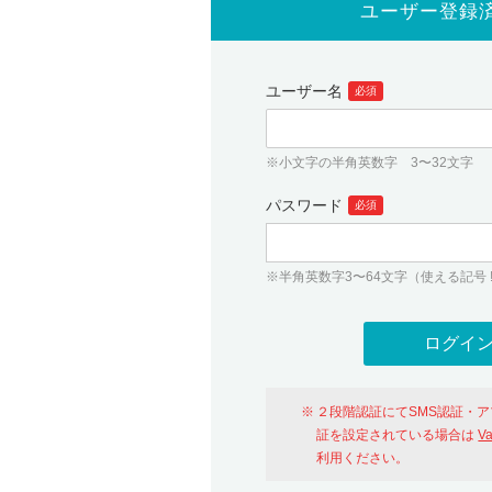
ユーザー登録
ユーザー名
必須
※小文字の半角英数字 3〜32文字
パスワード
必須
※半角英数字3〜64文字（使える記号 ! # $ %
２段階認証にてSMS認証・
証を設定されている場合は
V
利用ください。