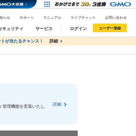
知らせ
サポート
マニュアル
ライブチャット
お問い合わせ
セキュリティ
サービス
ログイン
ユーザー登録
トが当たるチャンス！
無料
詳細
詳細
ドメイン移管
XREA
サイトロック
ポイント制度
ーを含む最新の機能を使う方
ーを含む最新の機能を使う方
.jpドメインオークション
ドメイン・ホスティングOEM
プレミアムドメイン
Value AI Writer
neアカウント作成
Oneにログイン
詳細
イン可能
録可能
ィ管理機能を実装いたし
GMO ID
GMO ID
Amazon
Amazon
n Oneのアカウント作成画面へ遷移します
main Oneのログイン画面へ遷移します