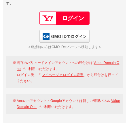
す。
以下でもログイン可能
Google
Yahoo!
以下でも登録可能
GMO ID
Amazon
Google
Yahoo!
GMO IDでログイン
※AmazonはValue Domain Oneのログイン画面へ遷移します
GMO ID
Amazon
＜連携前の方はGMO IDのページへ移動します＞
※AmazonはValue Domain Oneのアカウント作成画面へ遷移します
既存のバリュードメインアカウントへの紐付けは
Value Domain O
ne
でご利用いただけます。
ログイン後、「
マイページ > ログイン設定
」から紐付けを行って
ください。
Amazonアカウント・Googleアカウントは新しい管理パネル
Value
Domain One
でご利用いただけます。