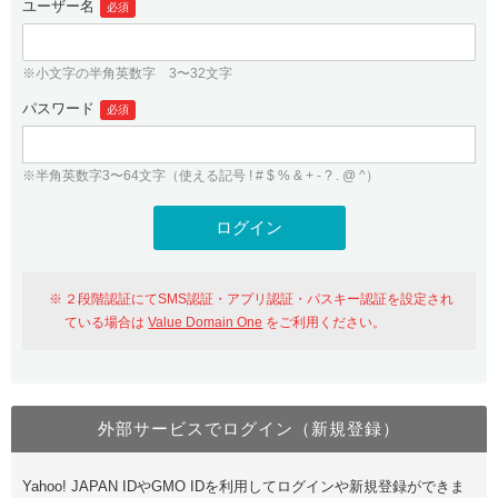
ユーザー名
必須
紹介制度
.jpドメインバックオーダー
ログイン
バリュードメインAPI
プレミアムドメイン
※小文字の半角英数字 3〜32文字
従来のバリュードメインをご利用希望の方
ユーザー登録
ドメイン・ホスティングOEM
パスワード
人気ドメインの種類
必須
従来のバリュードメインをご利用希望の方
ドメインコンシェルジュ
WHOIS検索
※半角英数字3〜64文字（使える記号 ! # $ % & + - ? . @ ^）
Value Domain Analyzer
Value Domainにログイン
Value AI Writer
外部サービスでの登録が一部未対応（Google等）
Value Domainユーザー登録
２段階認証にてSMS認証・アプリ認証・パスキー認証を設定され
外部サービスでの登録が一部未対応（Google等）
One レンタルサーバーを含む最新の機能を使う方
おすすめ
ている場合は
Value Domain One
をご利用ください。
One レンタルサーバーを含む最新の機能を使う方
おすすめ
外部サービスでログイン（新規登録）
Value Domain Oneにログイン
Yahoo! JAPAN IDやGMO IDを利用してログインや新規登録ができま
Value Domain Oneアカウント作成