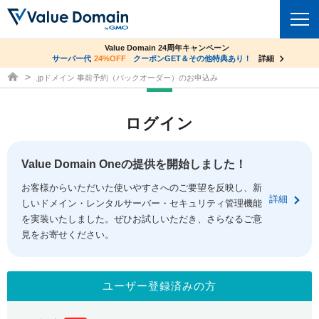
co.jpドメイン✕コアサーバーV2ビジネス応援キャンペーン
Value Domain 24周年キャンペーン
ドメイン
サーバー代
24%OFF
サーバー料金1年間無料
クーポンGET＆その他特典あり！
詳細
詳細
ドメイン取得ならバリュードメイン
.jpドメイン 事前予約（バックオーダー）のお申込み
ドメイントップ
レンタルサーバー
ログイン
ドメイン検索
サーバートップ
セキュリティ
ドメイン登録
コアサーバー
Value Domain Oneの提供を開始しました！
セキュリティトップ
サービス
ドメイン移管
お客様からいただいた使いやすさへのご要望を反映し、新
バリューサーバー
Value Domain ネットde診断
詳細
しいドメイン・レンタルサーバー・セキュリティ管理機能
サービストップ
facebook
x
ドメイン価格一覧
XREA
を実装いたしました。ぜひお試しいただき、さらなるご意
SSL証明書
見をお寄せください。
お得意様割引
ドメイン一括検索
お知らせ
サポート
Oneレンタルサーバー
サイトロック
おまかせスタート
.jpドメインオークション
マニュアル
ライブチャット
ユーザー登録済みの方
ポイント制度
gTLDオークション
NEW!
お問い合わせ