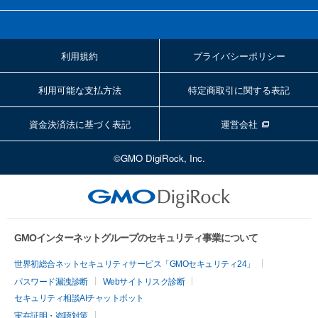
利用規約
プライバシーポリシー
利用可能な支払方法
特定商取引に関する表記
資金決済法に基づく表記
運営会社
©GMO DigiRock, Inc.
GMOインターネットグループのセキュリティ事業について
世界初総合ネットセキュリティサービス「GMOセキュリティ24」
パスワード漏洩診断
Webサイトリスク診断
セキュリティ相談AIチャットボット
実在証明・盗聴対策