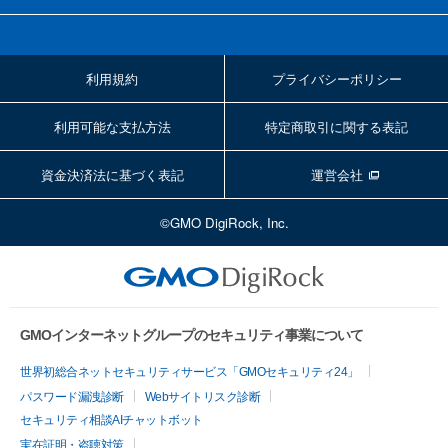
利用規約
プライバシーポリシー
利用可能な支払方法
特定商取引に関する表記
資金決済法に基づく表記
運営会社
©GMO DigiRock, Inc.
GMOインターネットグループのセキュリティ事業について
世界初総合ネットセキュリティサービス「GMOセキュリティ24」
パスワード漏洩診断
Webサイトリスク診断
セキュリティ相談AIチャットボット
実在証明・盗聴対策