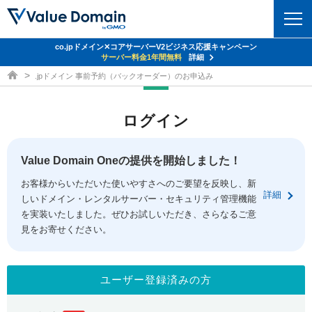
co.jpドメイン✕コアサーバーV2ビジネス応援キャンペーン
ドメイン
サーバー料金1年間無料
詳細
ドメイン取得ならバリュードメイン
.jpドメイン 事前予約（バックオーダー）のお申込み
ドメイントップ
レンタルサーバー
ログイン
ドメイン検索
サーバートップ
セキュリティ
ドメイン登録
コアサーバー
Value Domain Oneの提供を開始しました！
セキュリティトップ
サービス
ドメイン移管
お客様からいただいた使いやすさへのご要望を反映し、新
バリューサーバー
Value Domain ネットde診断
詳細
しいドメイン・レンタルサーバー・セキュリティ管理機能
サービストップ
facebook
x
ドメイン価格一覧
XREA
を実装いたしました。ぜひお試しいただき、さらなるご意
SSL証明書
見をお寄せください。
お得意様割引
ドメイン一括検索
お知らせ
サポート
Oneレンタルサーバー
サイトロック
おまかせスタート
.jpドメインオークション
マニュアル
ライブチャット
ユーザー登録済みの方
ポイント制度
gTLDオークション
NEW!
お問い合わせ