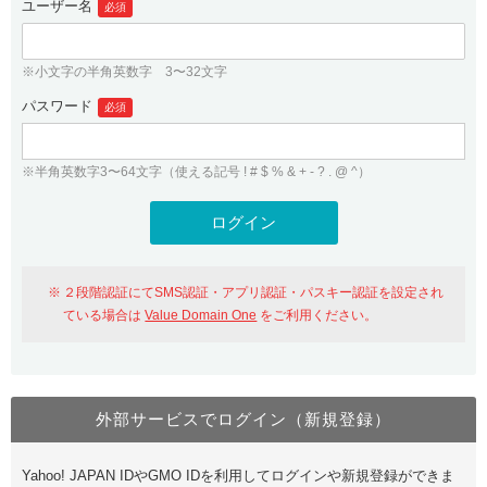
ユーザー名
必須
紹介制度
.jpドメインバックオーダー
ログイン
バリュードメインAPI
プレミアムドメイン
※小文字の半角英数字 3〜32文字
従来のバリュードメインをご利用希望の方
ユーザー登録
ドメイン・ホスティングOEM
パスワード
人気ドメインの種類
必須
従来のバリュードメインをご利用希望の方
ドメインコンシェルジュ
WHOIS検索
※半角英数字3〜64文字（使える記号 ! # $ % & + - ? . @ ^）
Value Domain Analyzer
Value Domainにログイン
Value AI Writer
外部サービスでの登録が一部未対応（Google等）
Value Domainユーザー登録
２段階認証にてSMS認証・アプリ認証・パスキー認証を設定され
外部サービスでの登録が一部未対応（Google等）
One レンタルサーバーを含む最新の機能を使う方
おすすめ
ている場合は
Value Domain One
をご利用ください。
One レンタルサーバーを含む最新の機能を使う方
おすすめ
外部サービスでログイン（新規登録）
Value Domain Oneにログイン
Yahoo! JAPAN IDやGMO IDを利用してログインや新規登録ができま
Value Domain Oneアカウント作成