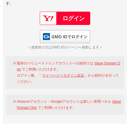
す。
以下でもログイン可能
Google
Yahoo!
以下でも登録可能
GMO ID
Amazon
Google
Yahoo!
GMO IDでログイン
※AmazonはValue Domain Oneのログイン画面へ遷移します
GMO ID
Amazon
＜連携前の方はGMO IDのページへ移動します＞
※AmazonはValue Domain Oneのアカウント作成画面へ遷移します
既存のバリュードメインアカウントへの紐付けは
Value Domain O
ne
でご利用いただけます。
ログイン後、「
マイページ > ログイン設定
」から紐付けを行って
ください。
Amazonアカウント・Googleアカウントは新しい管理パネル
Value
Domain One
でご利用いただけます。