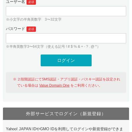
ユーザー名
必須
紹介制度
.jpドメインバックオーダー
ログイン
バリュードメインAPI
プレミアムドメイン
※小文字の半角英数字 3〜32文字
従来のバリュードメインをご利用希望の方
ユーザー登録
ドメイン・ホスティングOEM
パスワード
人気ドメインの種類
必須
従来のバリュードメインをご利用希望の方
ドメインコンシェルジュ
WHOIS検索
※半角英数字3〜64文字（使える記号 ! # $ % & + - ? . @ ^）
Value Domain Analyzer
Value Domainにログイン
Value AI Writer
外部サービスでの登録が一部未対応（Google等）
Value Domainユーザー登録
２段階認証にてSMS認証・アプリ認証・パスキー認証を設定され
外部サービスでの登録が一部未対応（Google等）
One レンタルサーバーを含む最新の機能を使う方
おすすめ
ている場合は
Value Domain One
をご利用ください。
One レンタルサーバーを含む最新の機能を使う方
おすすめ
外部サービスでログイン（新規登録）
Value Domain Oneにログイン
Yahoo! JAPAN IDやGMO IDを利用してログインや新規登録ができま
Value Domain Oneアカウント作成