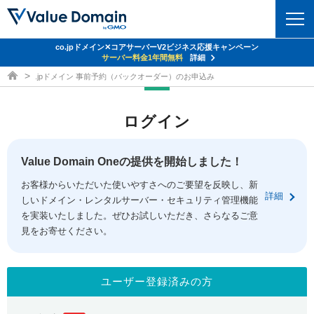
co.jpドメイン✕コアサーバーV2ビジネス応援キャンペーン
ドメイン
サーバー料金1年間無料
詳細
ドメイン取得ならバリュードメイン
.jpドメイン 事前予約（バックオーダー）のお申込み
ドメイントップ
レンタルサーバー
ログイン
ドメイン検索
サーバートップ
セキュリティ
ドメイン登録
コアサーバー
Value Domain Oneの提供を開始しました！
セキュリティトップ
サービス
ドメイン移管
お客様からいただいた使いやすさへのご要望を反映し、新
バリューサーバー
Value Domain ネットde診断
詳細
しいドメイン・レンタルサーバー・セキュリティ管理機能
サービストップ
facebook
x
ドメイン価格一覧
XREA
を実装いたしました。ぜひお試しいただき、さらなるご意
SSL証明書
見をお寄せください。
お得意様割引
ドメイン一括検索
お知らせ
サポート
Oneレンタルサーバー
サイトロック
おまかせスタート
.jpドメインオークション
マニュアル
ライブチャット
ユーザー登録済みの方
ポイント制度
gTLDオークション
NEW!
お問い合わせ