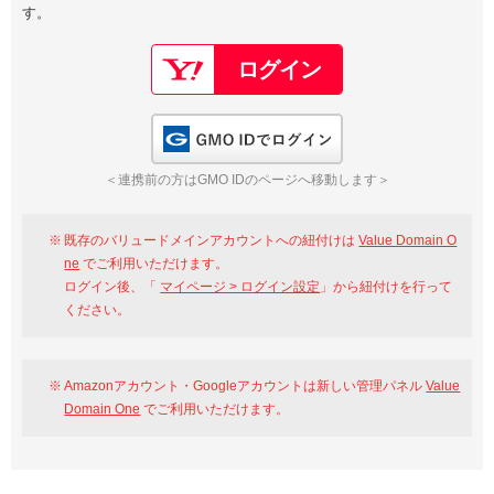
す。
以下でもログイン可能
Google
Yahoo!
以下でも登録可能
GMO ID
Amazon
Google
Yahoo!
GMO IDでログイン
※AmazonはValue Domain Oneのログイン画面へ遷移します
GMO ID
Amazon
＜連携前の方はGMO IDのページへ移動します＞
※AmazonはValue Domain Oneのアカウント作成画面へ遷移します
既存のバリュードメインアカウントへの紐付けは
Value Domain O
ne
でご利用いただけます。
ログイン後、「
マイページ > ログイン設定
」から紐付けを行って
ください。
Amazonアカウント・Googleアカウントは新しい管理パネル
Value
Domain One
でご利用いただけます。