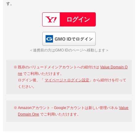
す。
以下でもログイン可能
Google
Yahoo!
以下でも登録可能
GMO ID
Amazon
Google
Yahoo!
GMO IDでログイン
※AmazonはValue Domain Oneのログイン画面へ遷移します
GMO ID
Amazon
＜連携前の方はGMO IDのページへ移動します＞
※AmazonはValue Domain Oneのアカウント作成画面へ遷移します
既存のバリュードメインアカウントへの紐付けは
Value Domain O
ne
でご利用いただけます。
ログイン後、「
マイページ > ログイン設定
」から紐付けを行って
ください。
Amazonアカウント・Googleアカウントは新しい管理パネル
Value
Domain One
でご利用いただけます。