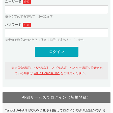
ユーザー名
必須
紹介制度
.jpドメインバックオーダー
ログイン
バリュードメインAPI
プレミアムドメイン
※小文字の半角英数字 3〜32文字
従来のバリュードメインをご利用希望の方
ユーザー登録
ドメイン・ホスティングOEM
パスワード
人気ドメインの種類
必須
従来のバリュードメインをご利用希望の方
ドメインコンシェルジュ
WHOIS検索
※半角英数字3〜64文字（使える記号 ! # $ % & + - ? . @ ^）
Value Domain Analyzer
Value Domainにログイン
Value AI Writer
外部サービスでの登録が一部未対応（Google等）
Value Domainユーザー登録
２段階認証にてSMS認証・アプリ認証・パスキー認証を設定され
外部サービスでの登録が一部未対応（Google等）
One レンタルサーバーを含む最新の機能を使う方
おすすめ
ている場合は
Value Domain One
をご利用ください。
One レンタルサーバーを含む最新の機能を使う方
おすすめ
外部サービスでログイン（新規登録）
Value Domain Oneにログイン
Yahoo! JAPAN IDやGMO IDを利用してログインや新規登録ができま
Value Domain Oneアカウント作成