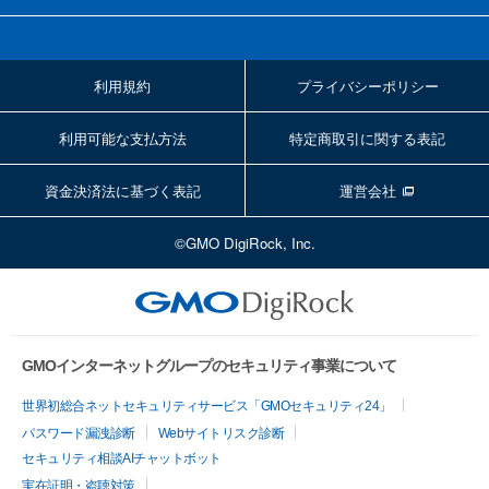
利用規約
プライバシーポリシー
利用可能な支払方法
特定商取引に関する表記
資金決済法に基づく表記
運営会社
©GMO DigiRock, Inc.
GMOインターネットグループのセキュリティ事業について
世界初総合ネットセキュリティサービス「GMOセキュリティ24」
パスワード漏洩診断
Webサイトリスク診断
セキュリティ相談AIチャットボット
実在証明・盗聴対策