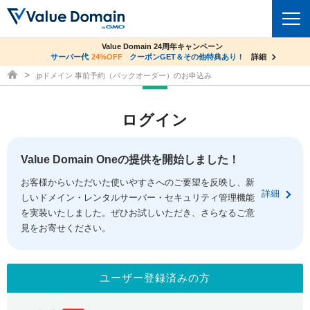
co.jpドメイン✕コアサーバーV2ビジネス応援キャンペーン
Value Domain 24周年キャンペーン
ドメイン
サーバー代
24%OFF
サーバー料金1年間無料
クーポンGET＆その他特典あり！
詳細
詳細
ドメイン取得ならバリュードメイン
.jpドメイン 事前予約（バックオーダー）のお申込み
ドメイントップ
レンタルサーバー
ログイン
ドメイン検索
サーバートップ
セキュリティ
ドメイン登録
コアサーバー
Value Domain Oneの提供を開始しました！
セキュリティトップ
サービス
ドメイン移管
お客様からいただいた使いやすさへのご要望を反映し、新
バリューサーバー
Value Domain ネットde診断
詳細
しいドメイン・レンタルサーバー・セキュリティ管理機能
サービストップ
facebook
x
ドメイン価格一覧
XREA
を実装いたしました。ぜひお試しいただき、さらなるご意
SSL証明書
見をお寄せください。
お得意様割引
ドメイン一括検索
お知らせ
サポート
Oneレンタルサーバー
サイトロック
おまかせスタート
.jpドメインオークション
マニュアル
ライブチャット
ユーザー登録済みの方
ポイント制度
gTLDオークション
NEW!
お問い合わせ