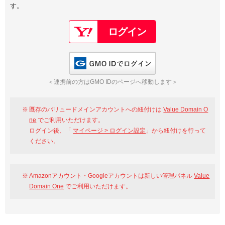
す。
以下でもログイン可能
Google
Yahoo!
以下でも登録可能
GMO ID
Amazon
Google
Yahoo!
GMO IDでログイン
※AmazonはValue Domain Oneのログイン画面へ遷移します
GMO ID
Amazon
＜連携前の方はGMO IDのページへ移動します＞
※AmazonはValue Domain Oneのアカウント作成画面へ遷移します
既存のバリュードメインアカウントへの紐付けは
Value Domain O
ne
でご利用いただけます。
ログイン後、「
マイページ > ログイン設定
」から紐付けを行って
ください。
Amazonアカウント・Googleアカウントは新しい管理パネル
Value
Domain One
でご利用いただけます。