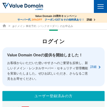
co.jpドメイン✕コアサーバーV2ビジネス応援キャンペーン
Value Domain 24周年キャンペーン
ドメイン
サーバー代
24%OFF
サーバー料金1年間無料
クーポンGET＆その他特典あり！
詳細
詳細
ドメイン取得ならバリュードメイン
.jpドメイン 事前予約（バックオーダー）のお申込み
ドメイントップ
レンタルサーバー
ログイン
ドメイン検索
サーバートップ
セキュリティ
ドメイン登録
コアサーバー
Value Domain Oneの提供を開始しました！
セキュリティトップ
サービス
ドメイン移管
お客様からいただいた使いやすさへのご要望を反映し、新
バリューサーバー
Value Domain ネットde診断
詳細
しいドメイン・レンタルサーバー・セキュリティ管理機能
サービストップ
facebook
x
ドメイン価格一覧
XREA
を実装いたしました。ぜひお試しいただき、さらなるご意
SSL証明書
見をお寄せください。
お得意様割引
ドメイン一括検索
お知らせ
サポート
Oneレンタルサーバー
サイトロック
おまかせスタート
.jpドメインオークション
マニュアル
ライブチャット
ユーザー登録済みの方
ポイント制度
gTLDオークション
NEW!
お問い合わせ