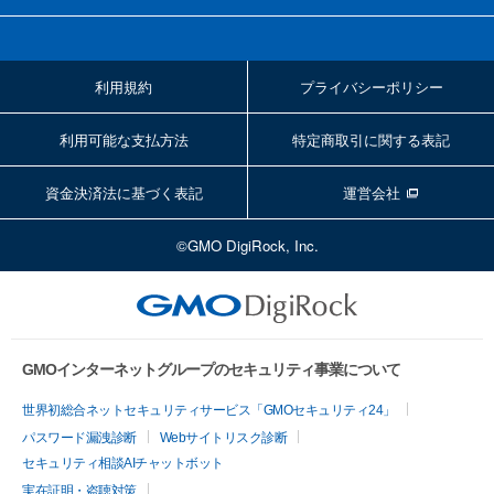
利用規約
プライバシーポリシー
利用可能な支払方法
特定商取引に関する表記
資金決済法に基づく表記
運営会社
©GMO DigiRock, Inc.
GMOインターネットグループのセキュリティ事業について
世界初総合ネットセキュリティサービス「GMOセキュリティ24」
パスワード漏洩診断
Webサイトリスク診断
セキュリティ相談AIチャットボット
実在証明・盗聴対策