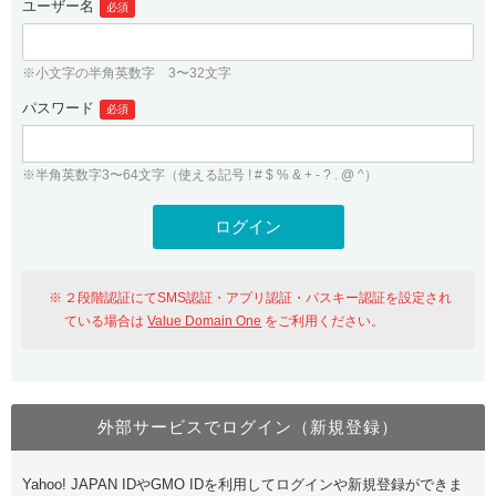
ユーザー名
必須
紹介制度
.jpドメインバックオーダー
ログイン
バリュードメインAPI
プレミアムドメイン
※小文字の半角英数字 3〜32文字
従来のバリュードメインをご利用希望の方
ユーザー登録
ドメイン・ホスティングOEM
パスワード
人気ドメインの種類
必須
従来のバリュードメインをご利用希望の方
ドメインコンシェルジュ
WHOIS検索
※半角英数字3〜64文字（使える記号 ! # $ % & + - ? . @ ^）
Value Domain Analyzer
Value Domainにログイン
Value AI Writer
外部サービスでの登録が一部未対応（Google等）
Value Domainユーザー登録
２段階認証にてSMS認証・アプリ認証・パスキー認証を設定され
外部サービスでの登録が一部未対応（Google等）
One レンタルサーバーを含む最新の機能を使う方
おすすめ
ている場合は
Value Domain One
をご利用ください。
One レンタルサーバーを含む最新の機能を使う方
おすすめ
外部サービスでログイン（新規登録）
Value Domain Oneにログイン
Yahoo! JAPAN IDやGMO IDを利用してログインや新規登録ができま
Value Domain Oneアカウント作成