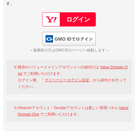
す。
以下でもログイン可能
Google
Yahoo!
以下でも登録可能
GMO ID
Amazon
Google
Yahoo!
GMO IDでログイン
※AmazonはValue Domain Oneのログイン画面へ遷移します
GMO ID
Amazon
＜連携前の方はGMO IDのページへ移動します＞
※AmazonはValue Domain Oneのアカウント作成画面へ遷移します
既存のバリュードメインアカウントへの紐付けは
Value Domain O
ne
でご利用いただけます。
ログイン後、「
マイページ > ログイン設定
」から紐付けを行って
ください。
Amazonアカウント・Googleアカウントは新しい管理パネル
Value
Domain One
でご利用いただけます。