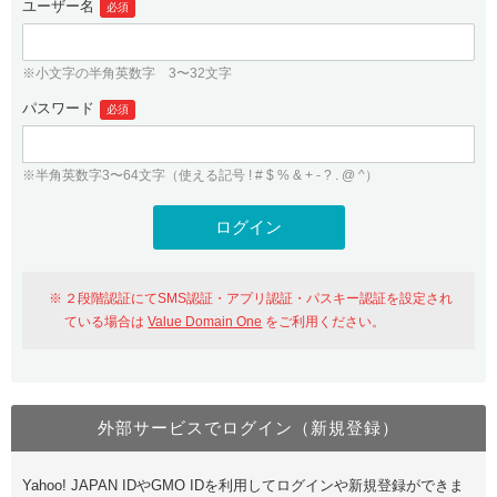
ユーザー名
必須
紹介制度
.jpドメインバックオーダー
ログイン
バリュードメインAPI
プレミアムドメイン
※小文字の半角英数字 3〜32文字
従来のバリュードメインをご利用希望の方
ユーザー登録
ドメイン・ホスティングOEM
パスワード
人気ドメインの種類
必須
従来のバリュードメインをご利用希望の方
ドメインコンシェルジュ
WHOIS検索
※半角英数字3〜64文字（使える記号 ! # $ % & + - ? . @ ^）
Value Domain Analyzer
Value Domainにログイン
Value AI Writer
外部サービスでの登録が一部未対応（Google等）
Value Domainユーザー登録
２段階認証にてSMS認証・アプリ認証・パスキー認証を設定され
外部サービスでの登録が一部未対応（Google等）
One レンタルサーバーを含む最新の機能を使う方
おすすめ
ている場合は
Value Domain One
をご利用ください。
One レンタルサーバーを含む最新の機能を使う方
おすすめ
外部サービスでログイン（新規登録）
Value Domain Oneにログイン
Yahoo! JAPAN IDやGMO IDを利用してログインや新規登録ができま
Value Domain Oneアカウント作成