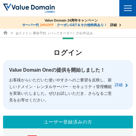
co.jpドメイン✕コアサーバーV2ビジネス応援キャンペーン
Value Domain 24周年キャンペーン
ドメイン
サーバー代
24%OFF
サーバー料金1年間無料
クーポンGET＆その他特典あり！
詳細
詳細
ドメイン取得ならバリュードメイン
.jpドメイン 事前予約（バックオーダー）のお申込み
ドメイントップ
レンタルサーバー
ログイン
ドメイン検索
サーバートップ
セキュリティ
ドメイン登録
コアサーバー
Value Domain Oneの提供を開始しました！
セキュリティトップ
サービス
ドメイン移管
お客様からいただいた使いやすさへのご要望を反映し、新
バリューサーバー
Value Domain ネットde診断
詳細
しいドメイン・レンタルサーバー・セキュリティ管理機能
サービストップ
facebook
x
ドメイン価格一覧
XREA
を実装いたしました。ぜひお試しいただき、さらなるご意
SSL証明書
見をお寄せください。
お得意様割引
ドメイン一括検索
お知らせ
サポート
Oneレンタルサーバー
サイトロック
おまかせスタート
.jpドメインオークション
マニュアル
ライブチャット
ユーザー登録済みの方
ポイント制度
gTLDオークション
NEW!
お問い合わせ