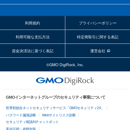
利用規約
プライバシーポリシー
利用可能な支払方法
特定商取引に関する表記
資金決済法に基づく表記
運営会社
©GMO DigiRock, Inc.
GMOインターネットグループのセキュリティ事業について
世界初総合ネットセキュリティサービス「GMOセキュリティ24」
パスワード漏洩診断
Webサイトリスク診断
セキュリティ相談AIチャットボット
実在証明・盗聴対策