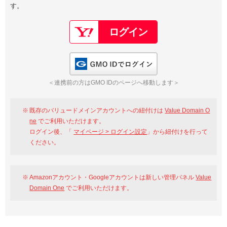
す。
以下でもログイン可能
Google
Yahoo!
以下でも登録可能
GMO ID
Amazon
Google
Yahoo!
GMO IDでログイン
※AmazonはValue Domain Oneのログイン画面へ遷移します
GMO ID
Amazon
＜連携前の方はGMO IDのページへ移動します＞
※AmazonはValue Domain Oneのアカウント作成画面へ遷移します
既存のバリュードメインアカウントへの紐付けは
Value Domain O
ne
でご利用いただけます。
ログイン後、「
マイページ > ログイン設定
」から紐付けを行って
ください。
Amazonアカウント・Googleアカウントは新しい管理パネル
Value
Domain One
でご利用いただけます。