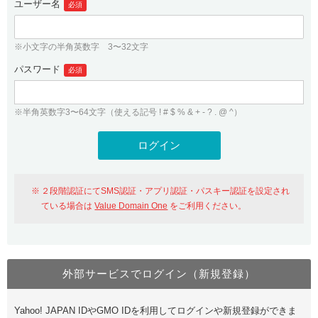
ユーザー名
必須
紹介制度
.jpドメインバックオーダー
ログイン
バリュードメインAPI
プレミアムドメイン
※小文字の半角英数字 3〜32文字
従来のバリュードメインをご利用希望の方
ユーザー登録
ドメイン・ホスティングOEM
パスワード
人気ドメインの種類
必須
従来のバリュードメインをご利用希望の方
ドメインコンシェルジュ
WHOIS検索
※半角英数字3〜64文字（使える記号 ! # $ % & + - ? . @ ^）
Value Domain Analyzer
Value Domainにログイン
Value AI Writer
外部サービスでの登録が一部未対応（Google等）
Value Domainユーザー登録
２段階認証にてSMS認証・アプリ認証・パスキー認証を設定され
外部サービスでの登録が一部未対応（Google等）
One レンタルサーバーを含む最新の機能を使う方
おすすめ
ている場合は
Value Domain One
をご利用ください。
One レンタルサーバーを含む最新の機能を使う方
おすすめ
外部サービスでログイン（新規登録）
Value Domain Oneにログイン
Yahoo! JAPAN IDやGMO IDを利用してログインや新規登録ができま
Value Domain Oneアカウント作成