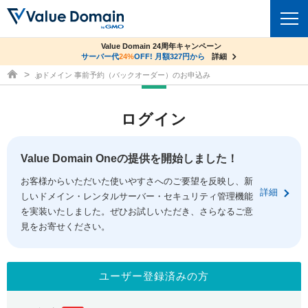
co.jpドメイン✕コアサーバーV2ビジネス応援キャンペーン
Value Domain 24周年キャンペーン
ドメイン
サーバー代
サーバー料金1年間無料
24%
OFF! 月額327円から
詳細
詳細
ドメイン取得ならバリュードメイン
.jpドメイン 事前予約（バックオーダー）のお申込み
ドメイントップ
レンタルサーバー
ログイン
ドメイン検索
サーバートップ
セキュリティ
ドメイン登録
コアサーバー
Value Domain Oneの提供を開始しました！
セキュリティトップ
サービス
ドメイン移管
お客様からいただいた使いやすさへのご要望を反映し、新
バリューサーバー
Value Domain ネットde診断
詳細
しいドメイン・レンタルサーバー・セキュリティ管理機能
サービストップ
facebook
x
ドメイン価格一覧
XREA
を実装いたしました。ぜひお試しいただき、さらなるご意
SSL証明書
見をお寄せください。
お得意様割引
ドメイン一括検索
お知らせ
サポート
Oneレンタルサーバー
サイトロック
おまかせスタート
.jpドメインオークション
マニュアル
ライブチャット
ユーザー登録済みの方
ポイント制度
gTLDオークション
NEW!
お問い合わせ