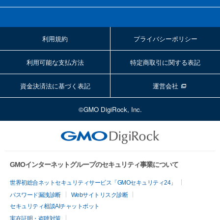
利用規約
プライバシーポリシー
利用可能な支払方法
特定商取引に関する表記
資金決済法に基づく表記
運営会社
©GMO DigiRock, Inc.
GMOインターネットグループのセキュリティ事業について
世界初総合ネットセキュリティサービス「GMOセキュリティ24」
パスワード漏洩診断
Webサイトリスク診断
セキュリティ相談AIチャットボット
実在証明・盗聴対策