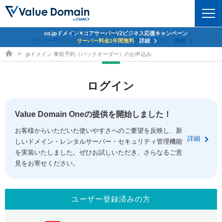
co.jpドメイン✕コアサーバーV2ビジネス応援キャンペーン
Value Domain 24周年キャンペーン
ドメイン
サーバー代
24%OFF
サーバー料金1年間無料
クーポンGET＆その他特典あり！
詳細
詳細
ドメイン取得ならバリュードメイン
.jpドメイン 事前予約（バックオーダー）のお申込み
ドメイントップ
レンタルサーバー
ログイン
ドメイン検索
サーバートップ
セキュリティ
ドメイン登録
コアサーバー
Value Domain Oneの提供を開始しました！
セキュリティトップ
サービス
ドメイン移管
お客様からいただいた使いやすさへのご要望を反映し、新
バリューサーバー
Value Domain ネットde診断
詳細
しいドメイン・レンタルサーバー・セキュリティ管理機能
サービストップ
facebook
x
ドメイン価格一覧
XREA
を実装いたしました。ぜひお試しいただき、さらなるご意
SSL証明書
見をお寄せください。
お得意様割引
ドメイン一括検索
お知らせ
サポート
Oneレンタルサーバー
サイトロック
おまかせスタート
.jpドメインオークション
マニュアル
ライブチャット
ユーザー登録済みの方
ポイント制度
gTLDオークション
NEW!
お問い合わせ