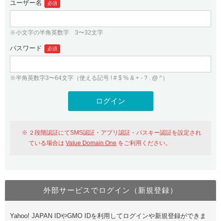
ユーザー名
必須
紹介制度
.jpドメインバックオーダー
ログイン
バリュードメインAPI
プレミアムドメイン
※小文字の半角英数字 3〜32文字
従来のバリュードメインをご利用希望の方
ユーザー登録
ドメイン・ホスティングOEM
パスワード
人気ドメインの種類
必須
従来のバリュードメインをご利用希望の方
ドメインコンシェルジュ
WHOIS検索
※半角英数字3〜64文字（使える記号 ! # $ % & + - ? . @ ^）
Value Domain Analyzer
Value Domainにログイン
Value AI Writer
外部サービスでの登録が一部未対応（Google等）
Value Domainユーザー登録
２段階認証にてSMS認証・アプリ認証・パスキー認証を設定され
外部サービスでの登録が一部未対応（Google等）
One レンタルサーバーを含む最新の機能を使う方
おすすめ
ている場合は
Value Domain One
をご利用ください。
One レンタルサーバーを含む最新の機能を使う方
おすすめ
外部サービスでログイン（新規登録）
Value Domain Oneにログイン
Yahoo! JAPAN IDやGMO IDを利用してログインや新規登録ができま
Value Domain Oneアカウント作成