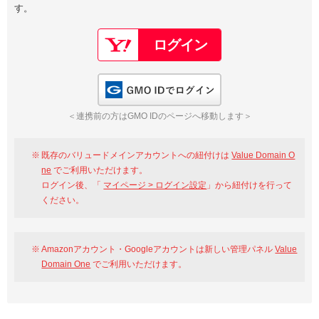
す。
以下でもログイン可能
Google
Yahoo!
以下でも登録可能
GMO ID
Amazon
Google
Yahoo!
GMO IDでログイン
※AmazonはValue Domain Oneのログイン画面へ遷移します
GMO ID
Amazon
＜連携前の方はGMO IDのページへ移動します＞
※AmazonはValue Domain Oneのアカウント作成画面へ遷移します
既存のバリュードメインアカウントへの紐付けは
Value Domain O
ne
でご利用いただけます。
ログイン後、「
マイページ > ログイン設定
」から紐付けを行って
ください。
Amazonアカウント・Googleアカウントは新しい管理パネル
Value
Domain One
でご利用いただけます。