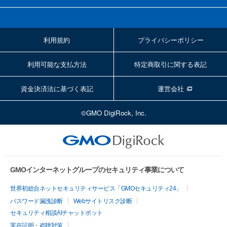
利用規約
プライバシーポリシー
利用可能な支払方法
特定商取引に関する表記
資金決済法に基づく表記
運営会社
©GMO DigiRock, Inc.
GMOインターネットグループのセキュリティ事業について
世界初総合ネットセキュリティサービス「GMOセキュリティ24」
パスワード漏洩診断
Webサイトリスク診断
セキュリティ相談AIチャットボット
実在証明・盗聴対策