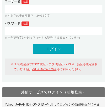
ユーザー名
必須
紹介制度
.jpドメインバックオーダー
ログイン
バリュードメインAPI
プレミアムドメイン
※小文字の半角英数字 3〜32文字
従来のバリュードメインをご利用希望の方
ユーザー登録
ドメイン・ホスティングOEM
パスワード
人気ドメインの種類
必須
従来のバリュードメインをご利用希望の方
ドメインコンシェルジュ
WHOIS検索
※半角英数字3〜64文字（使える記号 ! # $ % & + - ? . @ ^）
Value Domain Analyzer
Value Domainにログイン
Value AI Writer
外部サービスでの登録が一部未対応（Google等）
Value Domainユーザー登録
２段階認証にてSMS認証・アプリ認証・パスキー認証を設定され
外部サービスでの登録が一部未対応（Google等）
One レンタルサーバーを含む最新の機能を使う方
おすすめ
ている場合は
Value Domain One
をご利用ください。
One レンタルサーバーを含む最新の機能を使う方
おすすめ
外部サービスでログイン（新規登録）
Value Domain Oneにログイン
Yahoo! JAPAN IDやGMO IDを利用してログインや新規登録ができま
Value Domain Oneアカウント作成