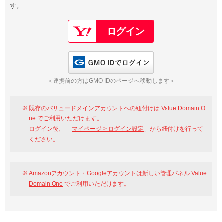
す。
以下でもログイン可能
Google
Yahoo!
以下でも登録可能
GMO ID
Amazon
Google
Yahoo!
GMO IDでログイン
※AmazonはValue Domain Oneのログイン画面へ遷移します
GMO ID
Amazon
＜連携前の方はGMO IDのページへ移動します＞
※AmazonはValue Domain Oneのアカウント作成画面へ遷移します
既存のバリュードメインアカウントへの紐付けは
Value Domain O
ne
でご利用いただけます。
ログイン後、「
マイページ > ログイン設定
」から紐付けを行って
ください。
Amazonアカウント・Googleアカウントは新しい管理パネル
Value
Domain One
でご利用いただけます。