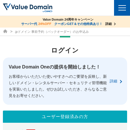
co.jpドメイン✕コアサーバーV2ビジネス応援キャンペーン
Value Domain 24周年キャンペーン
ドメイン
サーバー代
24%OFF
サーバー料金1年間無料
クーポンGET＆その他特典あり！
詳細
詳細
ドメイン取得ならバリュードメイン
.jpドメイン 事前予約（バックオーダー）のお申込み
ドメイントップ
レンタルサーバー
ログイン
ドメイン検索
サーバートップ
セキュリティ
ドメイン登録
コアサーバー
Value Domain Oneの提供を開始しました！
セキュリティトップ
サービス
ドメイン移管
お客様からいただいた使いやすさへのご要望を反映し、新
バリューサーバー
Value Domain ネットde診断
詳細
しいドメイン・レンタルサーバー・セキュリティ管理機能
サービストップ
facebook
x
ドメイン価格一覧
XREA
を実装いたしました。ぜひお試しいただき、さらなるご意
SSL証明書
見をお寄せください。
お得意様割引
ドメイン一括検索
お知らせ
サポート
Oneレンタルサーバー
サイトロック
おまかせスタート
.jpドメインオークション
マニュアル
ライブチャット
ユーザー登録済みの方
ポイント制度
gTLDオークション
NEW!
お問い合わせ