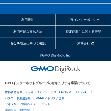
利用規約
プライバシーポリシー
利用可能な支払方法
特定商取引に関する表記
資金決済法に基づく表記
運営会社
©GMO DigiRock, Inc.
GMOインターネットグループのセキュリティ事業について
世界初総合ネットセキュリティサービス「GMOセキュリティ24」
パスワード漏洩診断
Webサイトリスク診断
セキュリティ相談AIチャットボット
実在証明・盗聴対策