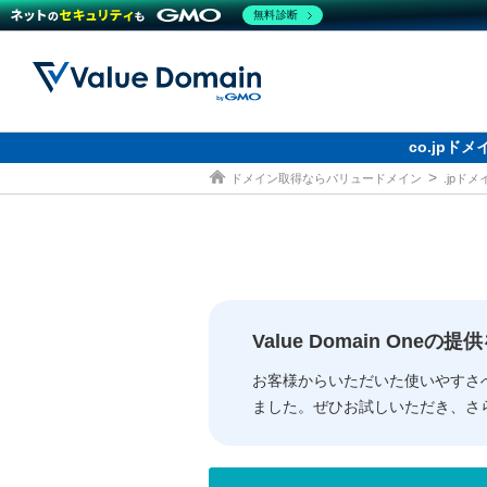
無料診断
co.jp
ドメイン取得ならバリュードメイン
.jpド
ドメイン
レンタルサーバー
セキュリティ
サービス
ドメイ
コアサ
Value
お得意
従来のバリュー
従来のバリュー
DOMAIN
RENTAL SERVER
SECURITY
SERVICE
ドメイ
One
紹介制
ドメイントップ
サーバートップ
セキュリティトップ
サービストップ
gTLD
ドメイ
Value 
Value
Value Domain One
外部サービスでの登録が一部未対
外部サービスでの登録が一部未対
人気ド
お客様からいただいた使いやすさ
ました。ぜひお試しいただき、さ