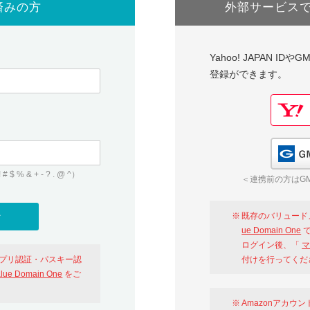
済みの方
外部サービス
Yahoo! JAPAN I
登録ができます。
 & + - ? . @ ^）
＜連携前の方はGM
既存のバリュード
ue Domain One
で
ログイン後、「
マ
アプリ認証・パスキー認
付けを行ってくだ
alue Domain One
をご
Amazonアカウ