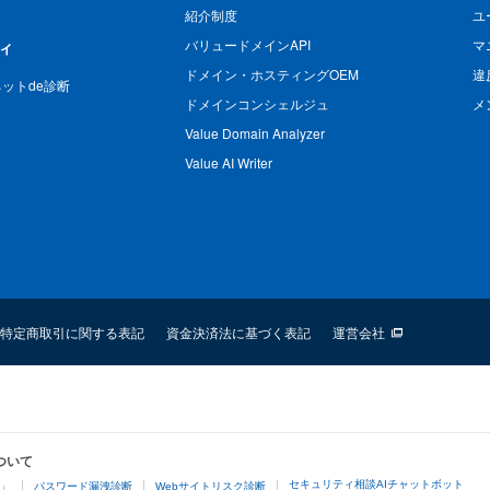
紹介制度
ユ
バリュードメインAPI
マ
ィ
ドメイン・ホスティングOEM
違
n ネットde診断
ドメインコンシェルジュ
メ
Value Domain Analyzer
Value AI Writer
特定商取引に関する表記
資金決済法に基づく表記
運営会社
ついて
セキュリティ相談AIチャットボット
4」
パスワード漏洩診断
Webサイトリスク診断