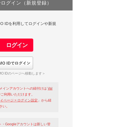
でログイン（新規登録）
DやGMO IDを利用してログインや新規
GMO IDでログイン
O IDのページへ移動します＞
メインアカウントへの紐付けは
Val
ご利用いただけます。
イページ > ログイン設定
」から紐
さい。
ント・Googleアカウントは新しい管