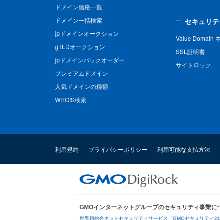
ドメイン価格一覧
ドメイン一括検索
セキュリテ
jpドメインオークション
Value Domai
gTLDオークション
SSL証明書
jpドメインバックオーダー
サイトロック
プレミアムドメイン
人気ドメインの種類
WHOIS検索
利用規約
プライバシーポリシー
利用可能な支払方法
GMOインターネットグループのセキュリティ事業に
世界初総合ネットセキュリティサービス「GMOセキュリティ2