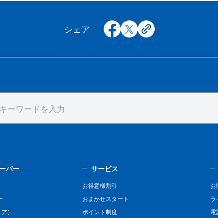
facebook
x
copy
シェア
ーバー
サービス
お得意様割引
お
ー
おまかせスタート
ラ
リア）
ポイント制度
電