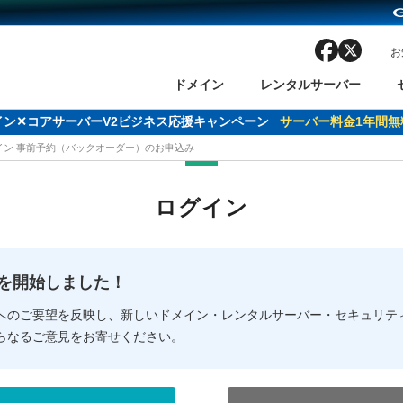
facebook
x
お
ドメイン
レンタルサーバー
ドメイン✕コアサーバーV2ビジネス応援キャンペーン
サーバー料金1年間無
メイン 事前予約（バックオーダー）のお申込み
ン検索
ーバー
 Domain ネットde診断
様割引
ドメイン登録
バリューサーバー
SSL証明書
おまかせスタート
ドメインをご利用希望の方
ドメインをご利用希望の方
One レンタルサーバ
One レンタルサーバ
おすすめ
おすすめ
ログイン
ン価格一覧
レンタルサーバー
度
ドメイン一括検索
バリュードメインAPI
オークション
ンコンシェルジュ
.jpドメインバックオーダー
Value Domain Analyzer
Domainユーザー登録
 Domainにログイン
Value Domain O
Value Domain 
NEW!
の提供を開始しました！
応（Google等）
応（Google等）
メインの種類
WHOIS検索
以下でもログ
以下でも登
へのご要望を反映し、新しいドメイン・レンタルサーバー・セキュリテ
らなるご意見をお寄せください。
Google
Google
Yahoo!
Yahoo!
※AmazonはValue Domai
※AmazonはValue Do