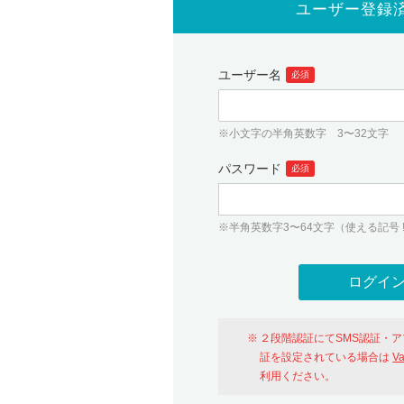
ユーザー登録
ユーザー名
必須
※小文字の半角英数字 3〜32文字
パスワード
必須
※半角英数字3〜64文字（使える記号 ! # $ %
２段階認証にてSMS認証・
証を設定されている場合は
V
利用ください。