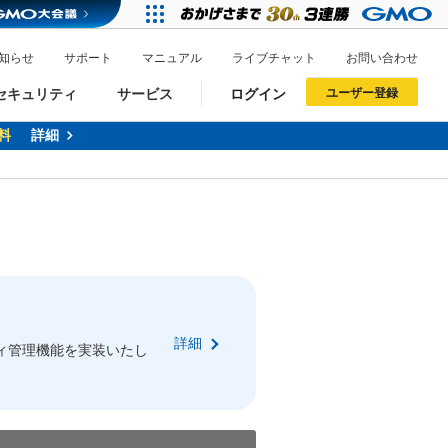
知らせ
サポート
マニュアル
ライブチャット
お問い合わせ
セキュリティ
サービス
ログイン
ユーザー登録
料
詳細
ドメイン移管
XREA
サイトロック
ポイント制度
ーを含む最新の機能を使う方
ーを含む最新の機能を使う方
.jpドメインオークション
ドメイン・ホスティングOEM
プレミアムドメイン
Value AI Writer
neアカウント作成
Oneにログイン
詳細
イン可能
録可能
ィ管理機能を実装いたし
GMO ID
GMO ID
Amazon
Amazon
n Oneのアカウント作成画面へ遷移します
main Oneのログイン画面へ遷移します