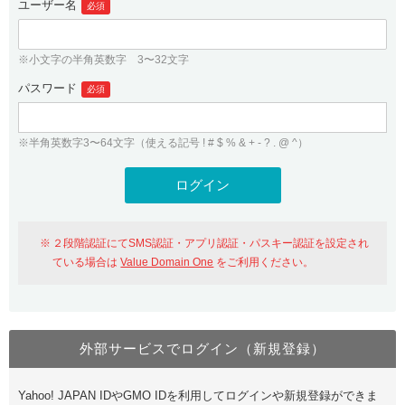
ユーザー名
必須
紹介制度
.jpドメインバックオーダー
ログイン
バリュードメインAPI
プレミアムドメイン
※小文字の半角英数字 3〜32文字
従来のバリュードメインをご利用希望の方
ユーザー登録
ドメイン・ホスティングOEM
パスワード
人気ドメインの種類
必須
従来のバリュードメインをご利用希望の方
ドメインコンシェルジュ
WHOIS検索
※半角英数字3〜64文字（使える記号 ! # $ % & + - ? . @ ^）
Value Domain Analyzer
Value Domainにログイン
Value AI Writer
外部サービスでの登録が一部未対応（Google等）
Value Domainユーザー登録
２段階認証にてSMS認証・アプリ認証・パスキー認証を設定され
外部サービスでの登録が一部未対応（Google等）
One レンタルサーバーを含む最新の機能を使う方
おすすめ
ている場合は
Value Domain One
をご利用ください。
One レンタルサーバーを含む最新の機能を使う方
おすすめ
外部サービスでログイン（新規登録）
Value Domain Oneにログイン
Yahoo! JAPAN IDやGMO IDを利用してログインや新規登録ができま
Value Domain Oneアカウント作成