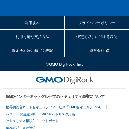
利用規約
プライバシーポリシー
利用可能な支払方法
特定商取引に関する表記
資金決済法に基づく表記
運営会社
©GMO DigiRock, Inc.
GMOインターネットグループのセキュリティ事業について
世界初総合ネットセキュリティサービス「GMOセキュリティ24」
パスワード漏洩診断
Webサイトリスク診断
セキュリティ相談AIチャットボット
実在証明・盗聴対策