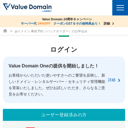
co.jpドメイン✕コアサーバーV2ビジネス応援キャンペーン
Value Domain 24周年キャンペーン
ドメイン
サーバー代
24%OFF
サーバー料金1年間無料
クーポンGET＆その他特典あり！
詳細
詳細
ドメイン取得ならバリュードメイン
.jpドメイン 事前予約（バックオーダー）のお申込み
ドメイントップ
レンタルサーバー
ログイン
ドメイン検索
サーバートップ
セキュリティ
ドメイン登録
コアサーバー
Value Domain Oneの提供を開始しました！
セキュリティトップ
サービス
ドメイン移管
お客様からいただいた使いやすさへのご要望を反映し、新
バリューサーバー
Value Domain ネットde診断
詳細
しいドメイン・レンタルサーバー・セキュリティ管理機能
サービストップ
facebook
x
ドメイン価格一覧
XREA
を実装いたしました。ぜひお試しいただき、さらなるご意
SSL証明書
見をお寄せください。
お得意様割引
ドメイン一括検索
お知らせ
サポート
Oneレンタルサーバー
サイトロック
おまかせスタート
.jpドメインオークション
マニュアル
ライブチャット
ユーザー登録済みの方
ポイント制度
gTLDオークション
NEW!
お問い合わせ