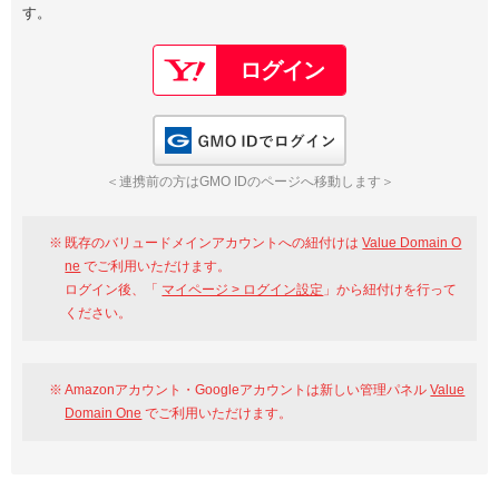
す。
以下でもログイン可能
Google
Yahoo!
以下でも登録可能
GMO ID
Amazon
Google
Yahoo!
GMO IDでログイン
※AmazonはValue Domain Oneのログイン画面へ遷移します
GMO ID
Amazon
＜連携前の方はGMO IDのページへ移動します＞
※AmazonはValue Domain Oneのアカウント作成画面へ遷移します
既存のバリュードメインアカウントへの紐付けは
Value Domain O
ne
でご利用いただけます。
ログイン後、「
マイページ > ログイン設定
」から紐付けを行って
ください。
Amazonアカウント・Googleアカウントは新しい管理パネル
Value
Domain One
でご利用いただけます。