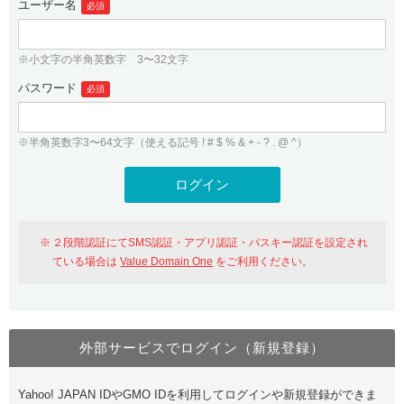
ユーザー名
必須
紹介制度
.jpドメインバックオーダー
ログイン
バリュードメインAPI
プレミアムドメイン
※小文字の半角英数字 3〜32文字
従来のバリュードメインをご利用希望の方
ユーザー登録
ドメイン・ホスティングOEM
パスワード
人気ドメインの種類
必須
従来のバリュードメインをご利用希望の方
ドメインコンシェルジュ
WHOIS検索
※半角英数字3〜64文字（使える記号 ! # $ % & + - ? . @ ^）
Value Domain Analyzer
Value Domainにログイン
Value AI Writer
外部サービスでの登録が一部未対応（Google等）
Value Domainユーザー登録
２段階認証にてSMS認証・アプリ認証・パスキー認証を設定され
外部サービスでの登録が一部未対応（Google等）
One レンタルサーバーを含む最新の機能を使う方
おすすめ
ている場合は
Value Domain One
をご利用ください。
One レンタルサーバーを含む最新の機能を使う方
おすすめ
外部サービスでログイン（新規登録）
Value Domain Oneにログイン
Yahoo! JAPAN IDやGMO IDを利用してログインや新規登録ができま
Value Domain Oneアカウント作成