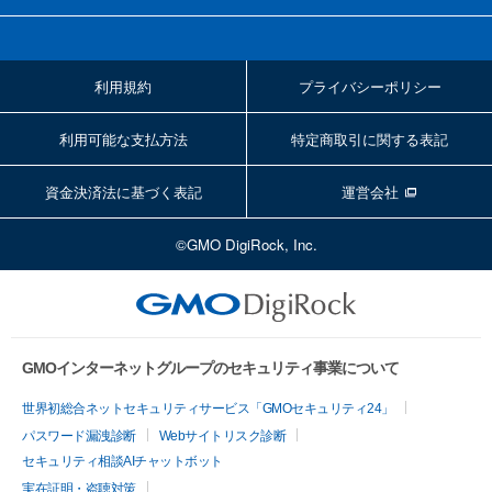
利用規約
プライバシーポリシー
利用可能な支払方法
特定商取引に関する表記
資金決済法に基づく表記
運営会社
©GMO DigiRock, Inc.
GMOインターネットグループのセキュリティ事業について
世界初総合ネットセキュリティサービス「GMOセキュリティ24」
パスワード漏洩診断
Webサイトリスク診断
セキュリティ相談AIチャットボット
実在証明・盗聴対策