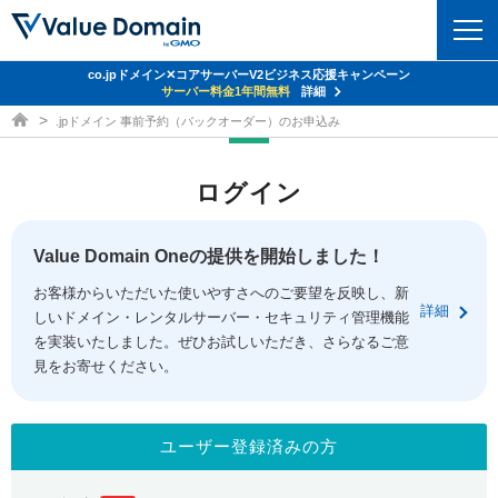
co.jpドメイン✕コアサーバーV2ビジネス応援キャンペーン
ドメイン
サーバー料金1年間無料
詳細
ドメイン取得ならバリュードメイン
.jpドメイン 事前予約（バックオーダー）のお申込み
ドメイントップ
レンタルサーバー
ログイン
ドメイン検索
サーバートップ
セキュリティ
ドメイン登録
コアサーバー
Value Domain Oneの提供を開始しました！
セキュリティトップ
サービス
ドメイン移管
お客様からいただいた使いやすさへのご要望を反映し、新
バリューサーバー
Value Domain ネットde診断
詳細
しいドメイン・レンタルサーバー・セキュリティ管理機能
サービストップ
facebook
x
ドメイン価格一覧
XREA
を実装いたしました。ぜひお試しいただき、さらなるご意
SSL証明書
見をお寄せください。
お得意様割引
ドメイン一括検索
お知らせ
サポート
Oneレンタルサーバー
サイトロック
おまかせスタート
.jpドメインオークション
マニュアル
ライブチャット
ユーザー登録済みの方
ポイント制度
gTLDオークション
NEW!
お問い合わせ