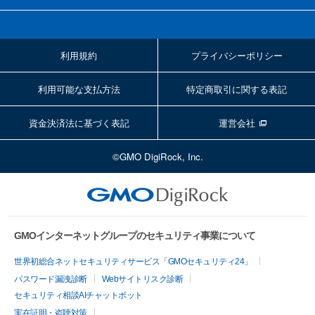
利用規約
プライバシーポリシー
利用可能な支払方法
特定商取引に関する表記
資金決済法に基づく表記
運営会社
©GMO DigiRock, Inc.
GMOインターネットグループのセキュリティ事業について
世界初総合ネットセキュリティサービス「GMOセキュリティ24」
パスワード漏洩診断
Webサイトリスク診断
セキュリティ相談AIチャットボット
実在証明・盗聴対策