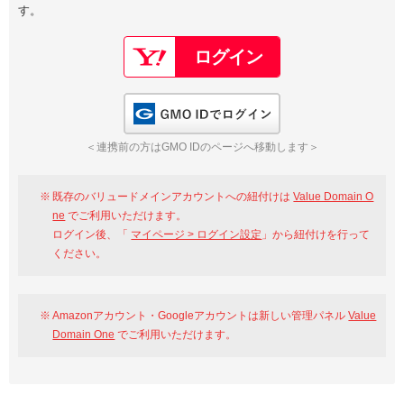
す。
以下でもログイン可能
Google
Yahoo!
以下でも登録可能
GMO ID
Amazon
Google
Yahoo!
GMO IDでログイン
※AmazonはValue Domain Oneのログイン画面へ遷移します
GMO ID
Amazon
＜連携前の方はGMO IDのページへ移動します＞
※AmazonはValue Domain Oneのアカウント作成画面へ遷移します
既存のバリュードメインアカウントへの紐付けは
Value Domain O
ne
でご利用いただけます。
ログイン後、「
マイページ > ログイン設定
」から紐付けを行って
ください。
Amazonアカウント・Googleアカウントは新しい管理パネル
Value
Domain One
でご利用いただけます。