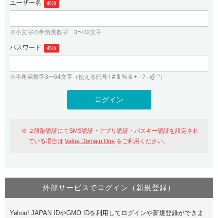
ユーザー名
必須
紹介制度
.jpドメインバックオーダー
ログイン
バリュードメインAPI
プレミアムドメイン
※小文字の半角英数字 3〜32文字
従来のバリュードメインをご利用希望の方
ユーザー登録
ドメイン・ホスティングOEM
パスワード
人気ドメインの種類
必須
従来のバリュードメインをご利用希望の方
ドメインコンシェルジュ
WHOIS検索
※半角英数字3〜64文字（使える記号 ! # $ % & + - ? . @ ^）
Value Domain Analyzer
Value Domainにログイン
Value AI Writer
外部サービスでの登録が一部未対応（Google等）
Value Domainユーザー登録
２段階認証にてSMS認証・アプリ認証・パスキー認証を設定され
外部サービスでの登録が一部未対応（Google等）
One レンタルサーバーを含む最新の機能を使う方
おすすめ
ている場合は
Value Domain One
をご利用ください。
One レンタルサーバーを含む最新の機能を使う方
おすすめ
外部サービスでログイン（新規登録）
Value Domain Oneにログイン
Yahoo! JAPAN IDやGMO IDを利用してログインや新規登録ができま
Value Domain Oneアカウント作成