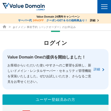
co.jpドメイン✕コアサーバーV2ビジネス応援キャンペーン
Value Domain 24周年キャンペーン
ドメイン
サーバー代
24%OFF
サーバー料金1年間無料
クーポンGET＆その他特典あり！
詳細
詳細
ドメイン取得ならバリュードメイン
.jpドメイン 事前予約（バックオーダー）のお申込み
ドメイントップ
レンタルサーバー
ログイン
ドメイン検索
サーバートップ
セキュリティ
ドメイン登録
コアサーバー
Value Domain Oneの提供を開始しました！
セキュリティトップ
サービス
ドメイン移管
お客様からいただいた使いやすさへのご要望を反映し、新
バリューサーバー
Value Domain ネットde診断
詳細
しいドメイン・レンタルサーバー・セキュリティ管理機能
サービストップ
facebook
x
ドメイン価格一覧
XREA
を実装いたしました。ぜひお試しいただき、さらなるご意
SSL証明書
見をお寄せください。
お得意様割引
ドメイン一括検索
お知らせ
サポート
Oneレンタルサーバー
サイトロック
おまかせスタート
.jpドメインオークション
マニュアル
ライブチャット
ユーザー登録済みの方
ポイント制度
gTLDオークション
NEW!
お問い合わせ