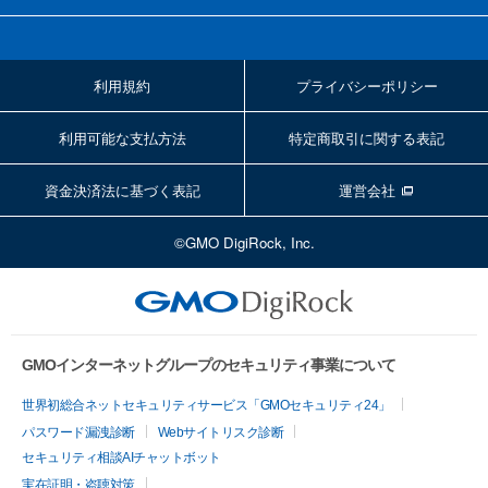
利用規約
プライバシーポリシー
利用可能な支払方法
特定商取引に関する表記
資金決済法に基づく表記
運営会社
©GMO DigiRock, Inc.
GMOインターネットグループのセキュリティ事業について
世界初総合ネットセキュリティサービス「GMOセキュリティ24」
パスワード漏洩診断
Webサイトリスク診断
セキュリティ相談AIチャットボット
実在証明・盗聴対策