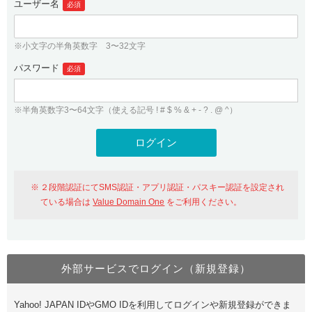
ユーザー名
必須
紹介制度
.jpドメインバックオーダー
ログイン
バリュードメインAPI
プレミアムドメイン
※小文字の半角英数字 3〜32文字
従来のバリュードメインをご利用希望の方
ユーザー登録
ドメイン・ホスティングOEM
パスワード
人気ドメインの種類
必須
従来のバリュードメインをご利用希望の方
ドメインコンシェルジュ
WHOIS検索
※半角英数字3〜64文字（使える記号 ! # $ % & + - ? . @ ^）
Value Domain Analyzer
Value Domainにログイン
Value AI Writer
外部サービスでの登録が一部未対応（Google等）
Value Domainユーザー登録
２段階認証にてSMS認証・アプリ認証・パスキー認証を設定され
外部サービスでの登録が一部未対応（Google等）
One レンタルサーバーを含む最新の機能を使う方
おすすめ
ている場合は
Value Domain One
をご利用ください。
One レンタルサーバーを含む最新の機能を使う方
おすすめ
外部サービスでログイン（新規登録）
Value Domain Oneにログイン
Yahoo! JAPAN IDやGMO IDを利用してログインや新規登録ができま
Value Domain Oneアカウント作成