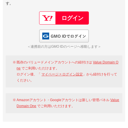
す。
以下でもログイン可能
Google
Yahoo!
以下でも登録可能
GMO ID
Amazon
Google
Yahoo!
GMO IDでログイン
※AmazonはValue Domain Oneのログイン画面へ遷移します
GMO ID
Amazon
＜連携前の方はGMO IDのページへ移動します＞
※AmazonはValue Domain Oneのアカウント作成画面へ遷移します
既存のバリュードメインアカウントへの紐付けは
Value Domain O
ne
でご利用いただけます。
ログイン後、「
マイページ > ログイン設定
」から紐付けを行って
ください。
Amazonアカウント・Googleアカウントは新しい管理パネル
Value
Domain One
でご利用いただけます。