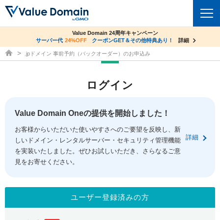
co.jpドメイン✕コアサーバーV2ビジネス応援キャンペーン
Value Domain 24周年キャンペーン
ドメイン
サーバー代
24%OFF
サーバー料金1年間無料
クーポンGET＆その他特典あり！
詳細
詳細
ドメイン取得ならバリュードメイン
.jpドメイン 事前予約（バックオーダー）のお申込み
ドメイントップ
レンタルサーバー
ログイン
ドメイン検索
サーバートップ
セキュリティ
ドメイン登録
コアサーバー
Value Domain Oneの提供を開始しました！
セキュリティトップ
サービス
ドメイン移管
お客様からいただいた使いやすさへのご要望を反映し、新
バリューサーバー
Value Domain ネットde診断
詳細
しいドメイン・レンタルサーバー・セキュリティ管理機能
サービストップ
facebook
x
ドメイン価格一覧
XREA
を実装いたしました。ぜひお試しいただき、さらなるご意
SSL証明書
見をお寄せください。
お得意様割引
ドメイン一括検索
お知らせ
サポート
Oneレンタルサーバー
サイトロック
おまかせスタート
.jpドメインオークション
マニュアル
ライブチャット
ユーザー登録済みの方
ポイント制度
gTLDオークション
NEW!
お問い合わせ