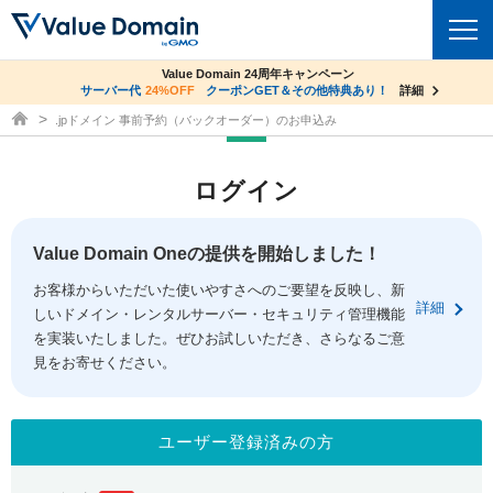
co.jpドメイン✕コアサーバーV2ビジネス応援キャンペーン
Value Domain 24周年キャンペーン
ドメイン
サーバー代
24%OFF
サーバー料金1年間無料
クーポンGET＆その他特典あり！
詳細
詳細
ドメイン取得ならバリュードメイン
.jpドメイン 事前予約（バックオーダー）のお申込み
ドメイントップ
レンタルサーバー
ログイン
ドメイン検索
サーバートップ
セキュリティ
ドメイン登録
コアサーバー
Value Domain Oneの提供を開始しました！
セキュリティトップ
サービス
ドメイン移管
お客様からいただいた使いやすさへのご要望を反映し、新
バリューサーバー
Value Domain ネットde診断
詳細
しいドメイン・レンタルサーバー・セキュリティ管理機能
サービストップ
facebook
x
ドメイン価格一覧
XREA
を実装いたしました。ぜひお試しいただき、さらなるご意
SSL証明書
見をお寄せください。
お得意様割引
ドメイン一括検索
お知らせ
サポート
Oneレンタルサーバー
サイトロック
おまかせスタート
.jpドメインオークション
マニュアル
ライブチャット
ユーザー登録済みの方
ポイント制度
gTLDオークション
NEW!
お問い合わせ