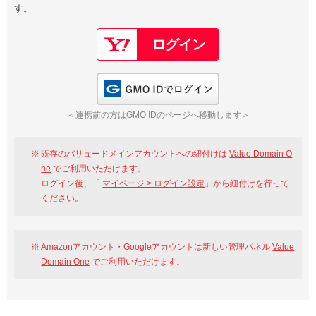
す。
以下でもログイン可能
Google
Yahoo!
以下でも登録可能
GMO ID
Amazon
Google
Yahoo!
GMO IDでログイン
※AmazonはValue Domain Oneのログイン画面へ遷移します
GMO ID
Amazon
＜連携前の方はGMO IDのページへ移動します＞
※AmazonはValue Domain Oneのアカウント作成画面へ遷移します
既存のバリュードメインアカウントへの紐付けは
Value Domain O
ne
でご利用いただけます。
ログイン後、「
マイページ > ログイン設定
」から紐付けを行って
ください。
Amazonアカウント・Googleアカウントは新しい管理パネル
Value
Domain One
でご利用いただけます。