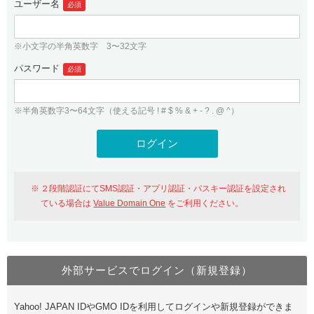
ユーザー名
必須
紹介制度
.jpドメインバックオーダー
ログイン
バリュードメインAPI
プレミアムドメイン
※小文字の半角英数字 3〜32文字
従来のバリュードメインをご利用希望の方
ユーザー登録
ドメイン・ホスティングOEM
パスワード
人気ドメインの種類
必須
従来のバリュードメインをご利用希望の方
ドメインコンシェルジュ
WHOIS検索
※半角英数字3〜64文字（使える記号 ! # $ % & + - ? . @ ^）
Value Domain Analyzer
Value Domainにログイン
Value AI Writer
外部サービスでの登録が一部未対応（Google等）
Value Domainユーザー登録
２段階認証にてSMS認証・アプリ認証・パスキー認証を設定され
外部サービスでの登録が一部未対応（Google等）
One レンタルサーバーを含む最新の機能を使う方
おすすめ
ている場合は
Value Domain One
をご利用ください。
One レンタルサーバーを含む最新の機能を使う方
おすすめ
外部サービスでログイン（新規登録）
Value Domain Oneにログイン
Yahoo! JAPAN IDやGMO IDを利用してログインや新規登録ができま
Value Domain Oneアカウント作成