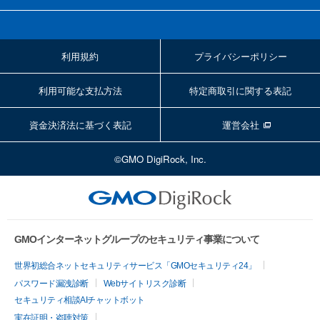
利用規約
プライバシーポリシー
利用可能な支払方法
特定商取引に関する表記
資金決済法に基づく表記
運営会社
©GMO DigiRock, Inc.
GMOインターネットグループのセキュリティ事業について
世界初総合ネットセキュリティサービス「GMOセキュリティ24」
パスワード漏洩診断
Webサイトリスク診断
セキュリティ相談AIチャットボット
実在証明・盗聴対策