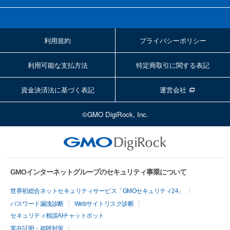
利用規約
プライバシーポリシー
利用可能な支払方法
特定商取引に関する表記
資金決済法に基づく表記
運営会社
©GMO DigiRock, Inc.
GMOインターネットグループのセキュリティ事業について
世界初総合ネットセキュリティサービス「GMOセキュリティ24」
パスワード漏洩診断
Webサイトリスク診断
セキュリティ相談AIチャットボット
実在証明・盗聴対策