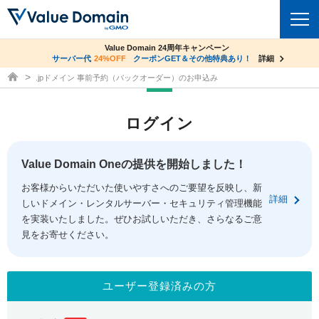
co.jpドメイン✕コアサーバーV2ビジネス応援キャンペーン
Value Domain 24周年キャンペーン
ドメイン
サーバー代
24%OFF
サーバー料金1年間無料
クーポンGET＆その他特典あり！
詳細
詳細
ドメイン取得ならバリュードメイン
.jpドメイン 事前予約（バックオーダー）のお申込み
ドメイントップ
レンタルサーバー
ログイン
ドメイン検索
サーバートップ
セキュリティ
ドメイン登録
コアサーバー
Value Domain Oneの提供を開始しました！
セキュリティトップ
サービス
ドメイン移管
お客様からいただいた使いやすさへのご要望を反映し、新
バリューサーバー
Value Domain ネットde診断
詳細
しいドメイン・レンタルサーバー・セキュリティ管理機能
サービストップ
facebook
x
ドメイン価格一覧
XREA
を実装いたしました。ぜひお試しいただき、さらなるご意
SSL証明書
見をお寄せください。
お得意様割引
ドメイン一括検索
お知らせ
サポート
Oneレンタルサーバー
サイトロック
おまかせスタート
.jpドメインオークション
マニュアル
ライブチャット
ユーザー登録済みの方
ポイント制度
gTLDオークション
NEW!
お問い合わせ