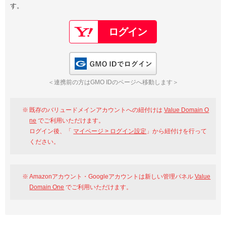
す。
以下でもログイン可能
Google
Yahoo!
以下でも登録可能
GMO ID
Amazon
Google
Yahoo!
GMO IDでログイン
※AmazonはValue Domain Oneのログイン画面へ遷移します
GMO ID
Amazon
＜連携前の方はGMO IDのページへ移動します＞
※AmazonはValue Domain Oneのアカウント作成画面へ遷移します
既存のバリュードメインアカウントへの紐付けは
Value Domain O
ne
でご利用いただけます。
ログイン後、「
マイページ > ログイン設定
」から紐付けを行って
ください。
Amazonアカウント・Googleアカウントは新しい管理パネル
Value
Domain One
でご利用いただけます。