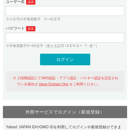
ユーザー名
必須
紹介制度
.jpドメインバックオーダー
ログイン
バリュードメインAPI
プレミアムドメイン
※小文字の半角英数字 3〜32文字
従来のバリュードメインをご利用希望の方
ユーザー登録
ドメイン・ホスティングOEM
パスワード
人気ドメインの種類
必須
従来のバリュードメインをご利用希望の方
ドメインコンシェルジュ
WHOIS検索
※半角英数字3〜64文字（使える記号 ! # $ % & + - ? . @ ^）
Value Domain Analyzer
Value Domainにログイン
Value AI Writer
外部サービスでの登録が一部未対応（Google等）
Value Domainユーザー登録
２段階認証にてSMS認証・アプリ認証・パスキー認証を設定され
外部サービスでの登録が一部未対応（Google等）
One レンタルサーバーを含む最新の機能を使う方
おすすめ
ている場合は
Value Domain One
をご利用ください。
One レンタルサーバーを含む最新の機能を使う方
おすすめ
外部サービスでログイン（新規登録）
Value Domain Oneにログイン
Yahoo! JAPAN IDやGMO IDを利用してログインや新規登録ができま
Value Domain Oneアカウント作成