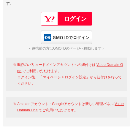
す。
以下でもログイン可能
Google
Yahoo!
以下でも登録可能
GMO ID
Amazon
Google
Yahoo!
GMO IDでログイン
※AmazonはValue Domain Oneのログイン画面へ遷移します
GMO ID
Amazon
＜連携前の方はGMO IDのページへ移動します＞
※AmazonはValue Domain Oneのアカウント作成画面へ遷移します
既存のバリュードメインアカウントへの紐付けは
Value Domain O
ne
でご利用いただけます。
ログイン後、「
マイページ > ログイン設定
」から紐付けを行って
ください。
Amazonアカウント・Googleアカウントは新しい管理パネル
Value
Domain One
でご利用いただけます。