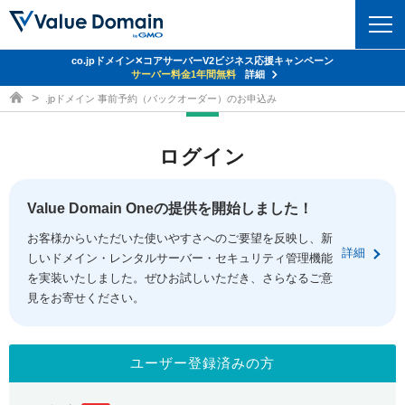
co.jpドメイン✕コアサーバーV2ビジネス応援キャンペーン
ドメイン
サーバー料金1年間無料
詳細
ドメイン取得ならバリュードメイン
.jpドメイン 事前予約（バックオーダー）のお申込み
ドメイントップ
レンタルサーバー
ログイン
ドメイン検索
サーバートップ
セキュリティ
ドメイン登録
コアサーバー
Value Domain Oneの提供を開始しました！
セキュリティトップ
サービス
ドメイン移管
お客様からいただいた使いやすさへのご要望を反映し、新
バリューサーバー
Value Domain ネットde診断
詳細
しいドメイン・レンタルサーバー・セキュリティ管理機能
サービストップ
facebook
x
ドメイン価格一覧
XREA
を実装いたしました。ぜひお試しいただき、さらなるご意
SSL証明書
見をお寄せください。
お得意様割引
ドメイン一括検索
お知らせ
サポート
Oneレンタルサーバー
サイトロック
おまかせスタート
.jpドメインオークション
マニュアル
ライブチャット
ユーザー登録済みの方
ポイント制度
gTLDオークション
NEW!
お問い合わせ