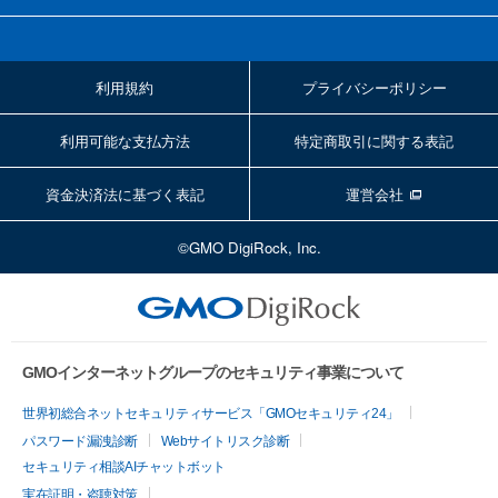
利用規約
プライバシーポリシー
利用可能な支払方法
特定商取引に関する表記
資金決済法に基づく表記
運営会社
©GMO DigiRock, Inc.
GMOインターネットグループのセキュリティ事業について
世界初総合ネットセキュリティサービス「GMOセキュリティ24」
パスワード漏洩診断
Webサイトリスク診断
セキュリティ相談AIチャットボット
実在証明・盗聴対策