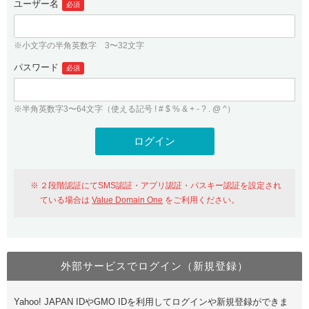
ユーザー名
必須
紹介制度
.jpドメインバックオーダー
ログイン
バリュードメインAPI
プレミアムドメイン
※小文字の半角英数字 3〜32文字
従来のバリュードメインをご利用希望の方
ユーザー登録
ドメイン・ホスティングOEM
パスワード
人気ドメインの種類
必須
従来のバリュードメインをご利用希望の方
ドメインコンシェルジュ
WHOIS検索
※半角英数字3〜64文字（使える記号 ! # $ % & + - ? . @ ^）
Value Domain Analyzer
Value Domainにログイン
Value AI Writer
外部サービスでの登録が一部未対応（Google等）
Value Domainユーザー登録
２段階認証にてSMS認証・アプリ認証・パスキー認証を設定され
外部サービスでの登録が一部未対応（Google等）
One レンタルサーバーを含む最新の機能を使う方
おすすめ
ている場合は
Value Domain One
をご利用ください。
One レンタルサーバーを含む最新の機能を使う方
おすすめ
外部サービスでログイン（新規登録）
Value Domain Oneにログイン
Yahoo! JAPAN IDやGMO IDを利用してログインや新規登録ができま
Value Domain Oneアカウント作成