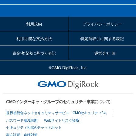
利用規約
プライバシーポリシー
利用可能な支払方法
特定商取引に関する表記
資金決済法に基づく表記
運営会社
©GMO DigiRock, Inc.
GMOインターネットグループのセキュリティ事業について
世界初総合ネットセキュリティサービス「GMOセキュリティ24」
パスワード漏洩診断
Webサイトリスク診断
セキュリティ相談AIチャットボット
実在証明・盗聴対策