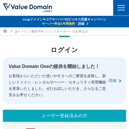
co.jpドメイン✕コアサーバーV2ビジネス応援キャンペーン
ドメイン
サーバー料金1年間無料
詳細
ドメイン取得ならバリュードメイン
.jpドメイン 事前予約（バックオーダー）のお申込み
ドメイントップ
レンタルサーバー
ログイン
ドメイン検索
サーバートップ
セキュリティ
ドメイン登録
コアサーバー
Value Domain Oneの提供を開始しました！
セキュリティトップ
サービス
ドメイン移管
お客様からいただいた使いやすさへのご要望を反映し、新
バリューサーバー
Value Domain ネットde診断
詳細
しいドメイン・レンタルサーバー・セキュリティ管理機能
サービストップ
facebook
x
ドメイン価格一覧
XREA
を実装いたしました。ぜひお試しいただき、さらなるご意
SSL証明書
見をお寄せください。
お得意様割引
ドメイン一括検索
お知らせ
サポート
Oneレンタルサーバー
サイトロック
おまかせスタート
.jpドメインオークション
マニュアル
ライブチャット
ユーザー登録済みの方
ポイント制度
gTLDオークション
NEW!
お問い合わせ