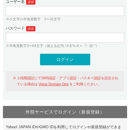
ユーザー名
必須
紹介制度
.jpドメインバックオーダー
ログイン
バリュードメインAPI
プレミアムドメイン
※小文字の半角英数字 3〜32文字
従来のバリュードメインをご利用希望の方
ユーザー登録
ドメイン・ホスティングOEM
パスワード
人気ドメインの種類
必須
従来のバリュードメインをご利用希望の方
ドメインコンシェルジュ
WHOIS検索
※半角英数字3〜64文字（使える記号 ! # $ % & + - ? . @ ^）
Value Domain Analyzer
Value Domainにログイン
Value AI Writer
外部サービスでの登録が一部未対応（Google等）
Value Domainユーザー登録
２段階認証にてSMS認証・アプリ認証・パスキー認証を設定され
外部サービスでの登録が一部未対応（Google等）
One レンタルサーバーを含む最新の機能を使う方
おすすめ
ている場合は
Value Domain One
をご利用ください。
One レンタルサーバーを含む最新の機能を使う方
おすすめ
外部サービスでログイン（新規登録）
Value Domain Oneにログイン
Yahoo! JAPAN IDやGMO IDを利用してログインや新規登録ができま
Value Domain Oneアカウント作成