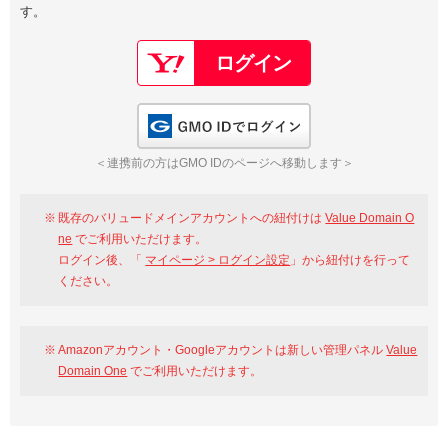
す。
以下でもログイン可能
Google
Yahoo!
以下でも登録可能
GMO ID
Amazon
Google
Yahoo!
GMO IDでログイン
※AmazonはValue Domain Oneのログイン画面へ遷移します
GMO ID
Amazon
＜連携前の方はGMO IDのページへ移動します＞
※AmazonはValue Domain Oneのアカウント作成画面へ遷移します
既存のバリュードメインアカウントへの紐付けは
Value Domain O
ne
でご利用いただけます。
ログイン後、「
マイページ > ログイン設定
」から紐付けを行って
ください。
Amazonアカウント・Googleアカウントは新しい管理パネル
Value
Domain One
でご利用いただけます。