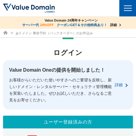
co.jpドメイン✕コアサーバーV2ビジネス応援キャンペーン
Value Domain 24周年キャンペーン
ドメイン
サーバー代
24%OFF
サーバー料金1年間無料
クーポンGET＆その他特典あり！
詳細
詳細
ドメイン取得ならバリュードメイン
.jpドメイン 事前予約（バックオーダー）のお申込み
ドメイントップ
レンタルサーバー
ログイン
ドメイン検索
サーバートップ
セキュリティ
ドメイン登録
コアサーバー
Value Domain Oneの提供を開始しました！
セキュリティトップ
サービス
ドメイン移管
お客様からいただいた使いやすさへのご要望を反映し、新
バリューサーバー
Value Domain ネットde診断
詳細
しいドメイン・レンタルサーバー・セキュリティ管理機能
サービストップ
facebook
x
ドメイン価格一覧
XREA
を実装いたしました。ぜひお試しいただき、さらなるご意
SSL証明書
見をお寄せください。
お得意様割引
ドメイン一括検索
お知らせ
サポート
Oneレンタルサーバー
サイトロック
おまかせスタート
.jpドメインオークション
マニュアル
ライブチャット
ユーザー登録済みの方
ポイント制度
gTLDオークション
NEW!
お問い合わせ