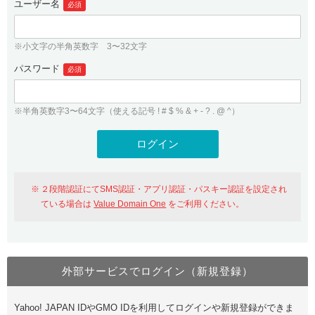
ユーザー名
必須
紹介制度
.jpドメインバックオーダー
ログイン
バリュードメインAPI
プレミアムドメイン
※小文字の半角英数字 3〜32文字
従来のバリュードメインをご利用希望の方
ユーザー登録
ドメイン・ホスティングOEM
パスワード
人気ドメインの種類
必須
従来のバリュードメインをご利用希望の方
ドメインコンシェルジュ
WHOIS検索
※半角英数字3〜64文字（使える記号 ! # $ % & + - ? . @ ^）
Value Domain Analyzer
Value Domainにログイン
Value AI Writer
外部サービスでの登録が一部未対応（Google等）
Value Domainユーザー登録
２段階認証にてSMS認証・アプリ認証・パスキー認証を設定され
外部サービスでの登録が一部未対応（Google等）
One レンタルサーバーを含む最新の機能を使う方
おすすめ
ている場合は
Value Domain One
をご利用ください。
One レンタルサーバーを含む最新の機能を使う方
おすすめ
外部サービスでログイン（新規登録）
Value Domain Oneにログイン
Yahoo! JAPAN IDやGMO IDを利用してログインや新規登録ができま
Value Domain Oneアカウント作成