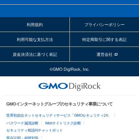
利用規約
プライバシーポリシー
利用可能な支払方法
特定商取引に関する表記
資金決済法に基づく表記
運営会社
©GMO DigiRock, Inc.
GMOインターネットグループのセキュリティ事業について
世界初総合ネットセキュリティサービス「GMOセキュリティ24」
パスワード漏洩診断
Webサイトリスク診断
セキュリティ相談AIチャットボット
実在証明・盗聴対策