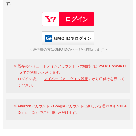
す。
以下でもログイン可能
Google
Yahoo!
以下でも登録可能
GMO ID
Amazon
Google
Yahoo!
GMO IDでログイン
※AmazonはValue Domain Oneのログイン画面へ遷移します
GMO ID
Amazon
＜連携前の方はGMO IDのページへ移動します＞
※AmazonはValue Domain Oneのアカウント作成画面へ遷移します
既存のバリュードメインアカウントへの紐付けは
Value Domain O
ne
でご利用いただけます。
ログイン後、「
マイページ > ログイン設定
」から紐付けを行って
ください。
Amazonアカウント・Googleアカウントは新しい管理パネル
Value
Domain One
でご利用いただけます。