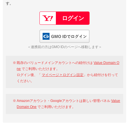
す。
以下でもログイン可能
Google
Yahoo!
以下でも登録可能
GMO ID
Amazon
Google
Yahoo!
GMO IDでログイン
※AmazonはValue Domain Oneのログイン画面へ遷移します
GMO ID
Amazon
＜連携前の方はGMO IDのページへ移動します＞
※AmazonはValue Domain Oneのアカウント作成画面へ遷移します
既存のバリュードメインアカウントへの紐付けは
Value Domain O
ne
でご利用いただけます。
ログイン後、「
マイページ > ログイン設定
」から紐付けを行って
ください。
Amazonアカウント・Googleアカウントは新しい管理パネル
Value
Domain One
でご利用いただけます。