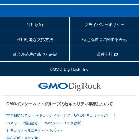
利用規約
プライバシーポリシー
利用可能な支払方法
特定商取引に関する表記
資金決済法に基づく表記
運営会社
©GMO DigiRock, Inc.
GMOインターネットグループのセキュリティ事業について
世界初総合ネットセキュリティサービス「GMOセキュリティ24」
パスワード漏洩診断
Webサイトリスク診断
セキュリティ相談AIチャットボット
実在証明・盗聴対策