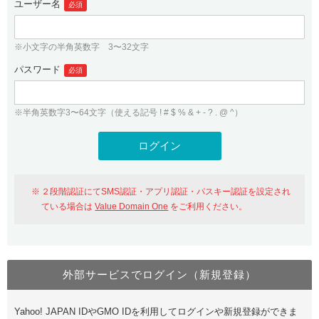
ユーザー名
必須
紹介制度
.jpドメインバックオーダー
ログイン
バリュードメインAPI
プレミアムドメイン
※小文字の半角英数字 3〜32文字
従来のバリュードメインをご利用希望の方
ユーザー登録
ドメイン・ホスティングOEM
パスワード
人気ドメインの種類
必須
従来のバリュードメインをご利用希望の方
ドメインコンシェルジュ
WHOIS検索
※半角英数字3〜64文字（使える記号 ! # $ % & + - ? . @ ^）
Value Domain Analyzer
Value Domainにログイン
Value AI Writer
外部サービスでの登録が一部未対応（Google等）
Value Domainユーザー登録
２段階認証にてSMS認証・アプリ認証・パスキー認証を設定され
外部サービスでの登録が一部未対応（Google等）
One レンタルサーバーを含む最新の機能を使う方
おすすめ
ている場合は
Value Domain One
をご利用ください。
One レンタルサーバーを含む最新の機能を使う方
おすすめ
外部サービスでログイン（新規登録）
Value Domain Oneにログイン
Yahoo! JAPAN IDやGMO IDを利用してログインや新規登録ができま
Value Domain Oneアカウント作成