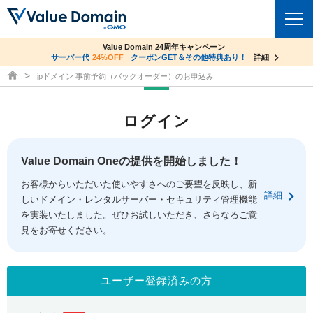
co.jpドメイン✕コアサーバーV2ビジネス応援キャンペーン
Value Domain 24周年キャンペーン
ドメイン
サーバー代
24%OFF
サーバー料金1年間無料
クーポンGET＆その他特典あり！
詳細
詳細
ドメイン取得ならバリュードメイン
.jpドメイン 事前予約（バックオーダー）のお申込み
ドメイントップ
レンタルサーバー
ログイン
ドメイン検索
サーバートップ
セキュリティ
ドメイン登録
コアサーバー
Value Domain Oneの提供を開始しました！
セキュリティトップ
サービス
ドメイン移管
お客様からいただいた使いやすさへのご要望を反映し、新
バリューサーバー
Value Domain ネットde診断
詳細
しいドメイン・レンタルサーバー・セキュリティ管理機能
サービストップ
facebook
x
ドメイン価格一覧
XREA
を実装いたしました。ぜひお試しいただき、さらなるご意
SSL証明書
見をお寄せください。
お得意様割引
ドメイン一括検索
お知らせ
サポート
Oneレンタルサーバー
サイトロック
おまかせスタート
.jpドメインオークション
マニュアル
ライブチャット
ユーザー登録済みの方
ポイント制度
gTLDオークション
NEW!
お問い合わせ