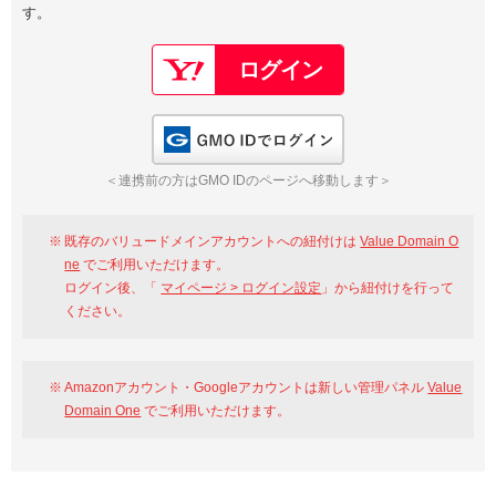
す。
以下でもログイン可能
Google
Yahoo!
以下でも登録可能
GMO ID
Amazon
Google
Yahoo!
GMO IDでログイン
※AmazonはValue Domain Oneのログイン画面へ遷移します
GMO ID
Amazon
＜連携前の方はGMO IDのページへ移動します＞
※AmazonはValue Domain Oneのアカウント作成画面へ遷移します
既存のバリュードメインアカウントへの紐付けは
Value Domain O
ne
でご利用いただけます。
ログイン後、「
マイページ > ログイン設定
」から紐付けを行って
ください。
Amazonアカウント・Googleアカウントは新しい管理パネル
Value
Domain One
でご利用いただけます。