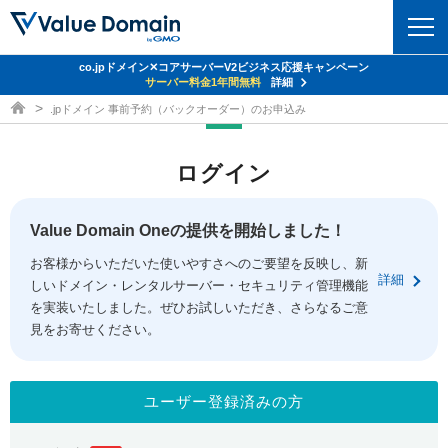
co.jpドメイン✕コアサーバーV2ビジネス応援キャンペーン
ドメイン
サーバー料金1年間無料
詳細
ドメイン取得ならバリュードメイン
.jpドメイン 事前予約（バックオーダー）のお申込み
ドメイントップ
レンタルサーバー
ログイン
ドメイン検索
サーバートップ
セキュリティ
ドメイン登録
コアサーバー
Value Domain Oneの提供を開始しました！
セキュリティトップ
サービス
ドメイン移管
お客様からいただいた使いやすさへのご要望を反映し、新
バリューサーバー
Value Domain ネットde診断
詳細
しいドメイン・レンタルサーバー・セキュリティ管理機能
サービストップ
facebook
x
ドメイン価格一覧
XREA
を実装いたしました。ぜひお試しいただき、さらなるご意
SSL証明書
見をお寄せください。
お得意様割引
ドメイン一括検索
お知らせ
サポート
Oneレンタルサーバー
サイトロック
おまかせスタート
.jpドメインオークション
マニュアル
ライブチャット
ユーザー登録済みの方
ポイント制度
gTLDオークション
NEW!
お問い合わせ