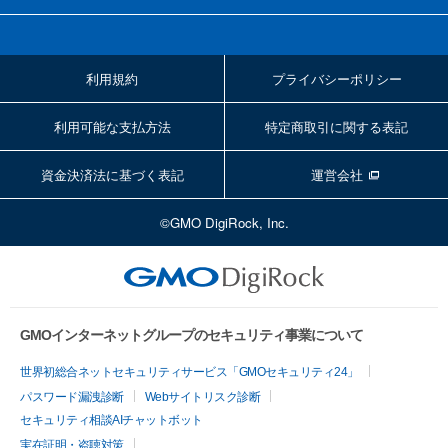
利用規約
プライバシーポリシー
利用可能な支払方法
特定商取引に関する表記
資金決済法に基づく表記
運営会社
©GMO DigiRock, Inc.
GMOインターネットグループのセキュリティ事業について
世界初総合ネットセキュリティサービス「GMOセキュリティ24」
パスワード漏洩診断
Webサイトリスク診断
セキュリティ相談AIチャットボット
実在証明・盗聴対策