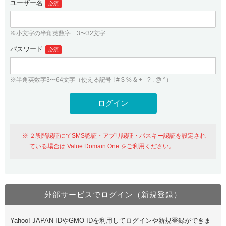
ユーザー名
必須
紹介制度
.jpドメインバックオーダー
ログイン
バリュードメインAPI
プレミアムドメイン
※小文字の半角英数字 3〜32文字
従来のバリュードメインをご利用希望の方
ユーザー登録
ドメイン・ホスティングOEM
パスワード
人気ドメインの種類
必須
従来のバリュードメインをご利用希望の方
ドメインコンシェルジュ
WHOIS検索
※半角英数字3〜64文字（使える記号 ! # $ % & + - ? . @ ^）
Value Domain Analyzer
Value Domainにログイン
Value AI Writer
外部サービスでの登録が一部未対応（Google等）
Value Domainユーザー登録
２段階認証にてSMS認証・アプリ認証・パスキー認証を設定され
外部サービスでの登録が一部未対応（Google等）
One レンタルサーバーを含む最新の機能を使う方
おすすめ
ている場合は
Value Domain One
をご利用ください。
One レンタルサーバーを含む最新の機能を使う方
おすすめ
外部サービスでログイン（新規登録）
Value Domain Oneにログイン
Yahoo! JAPAN IDやGMO IDを利用してログインや新規登録ができま
Value Domain Oneアカウント作成