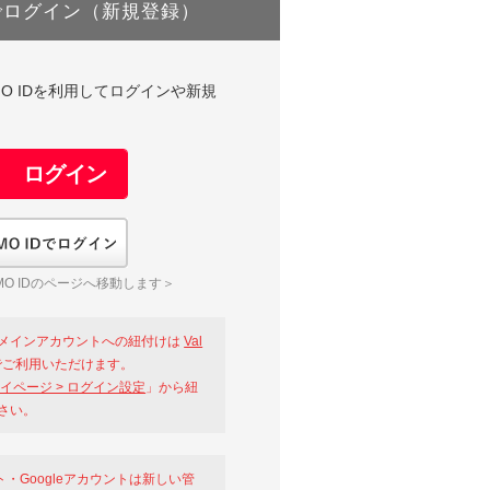
でログイン（新規登録）
DやGMO IDを利用してログインや新規
GMO IDでログイン
O IDのページへ移動します＞
メインアカウントへの紐付けは
Val
ご利用いただけます。
イページ > ログイン設定
」から紐
さい。
ント・Googleアカウントは新しい管