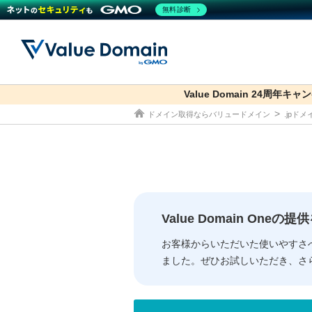
無料診断
Value Domain 24周年キャ
co.jp
ドメイン取得ならバリュードメイン
.jpド
ドメイン
レンタルサーバー
セキュリティ
サービス
ドメイ
コアサ
Value
お得意
従来のバリュー
従来のバリュー
DOMAIN
RENTAL SERVER
SECURITY
SERVICE
ドメイ
One
紹介制
ドメイントップ
サーバートップ
セキュリティトップ
サービストップ
gTLD
ドメイ
Value 
Value
Value Domain One
外部サービスでの登録が一部未対
外部サービスでの登録が一部未対
人気ド
お客様からいただいた使いやすさ
ました。ぜひお試しいただき、さ