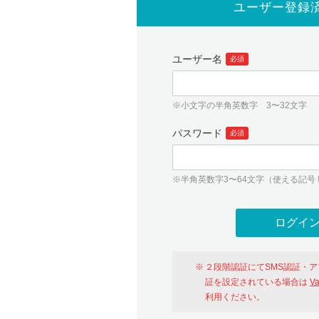
ユーザー登録
ユーザー名
必須
※小文字の半角英数字 3〜32文字
パスワード
必須
※半角英数字3〜64文字（使える記号 ! # $ %
２段階認証にてSMS認証・
証を設定されている場合は
V
利用ください。