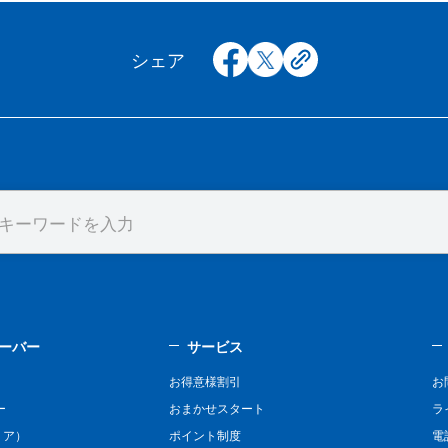
facebook
x
copy
シェア
ーバー
サービス
お得意様割引
お
ー
おまかせスタート
ラ
リア）
ポイント制度
電