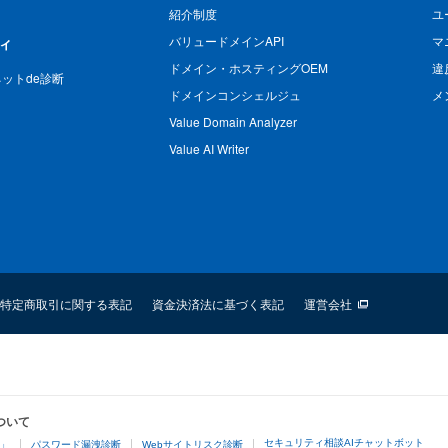
紹介制度
ユ
バリュードメインAPI
マ
ィ
ドメイン・ホスティングOEM
違
n ネットde診断
ドメインコンシェルジュ
メ
Value Domain Analyzer
Value AI Writer
特定商取引に関する表記
資金決済法に基づく表記
運営会社
ついて
セキュリティ相談AIチャットボット
4」
パスワード漏洩診断
Webサイトリスク診断