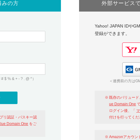
済みの方
外部サービス
Yahoo! JAPAN I
登録ができます。
 & + - ? . @ ^）
＜連携前の方はGM
既存のバリュード
ue Domain One
で
ログイン後、「
マ
アプリ認証・パスキー認
付けを行ってくだ
alue Domain One
をご
Amazonアカウ