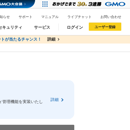
知らせ
サポート
マニュアル
ライブチャット
お問い合わせ
セキュリティ
サービス
ログイン
ユーザー登録
トが当たるチャンス！
無料
詳細
詳細
ドメイン移管
XREA
サイトロック
ポイント制度
ーを含む最新の機能を使う方
ーを含む最新の機能を使う方
.jpドメインオークション
ドメイン・ホスティングOEM
プレミアムドメイン
Value AI Writer
neアカウント作成
Oneにログイン
詳細
イン可能
録可能
ィ管理機能を実装いたし
GMO ID
GMO ID
Amazon
Amazon
n Oneのアカウント作成画面へ遷移します
main Oneのログイン画面へ遷移します