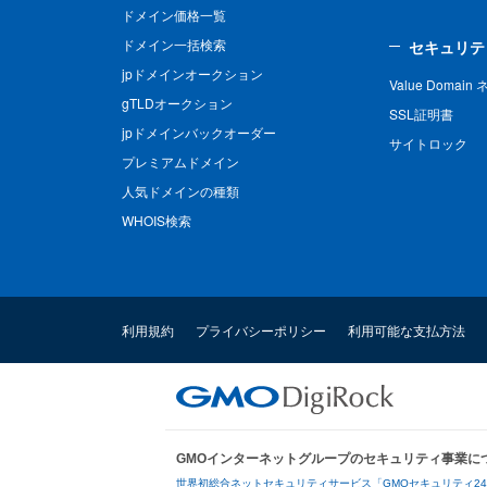
ドメイン価格一覧
ドメイン一括検索
セキュリテ
jpドメインオークション
Value Domai
gTLDオークション
SSL証明書
jpドメインバックオーダー
サイトロック
プレミアムドメイン
人気ドメインの種類
WHOIS検索
利用規約
プライバシーポリシー
利用可能な支払方法
GMOインターネットグループのセキュリティ事業に
世界初総合ネットセキュリティサービス「GMOセキュリティ2