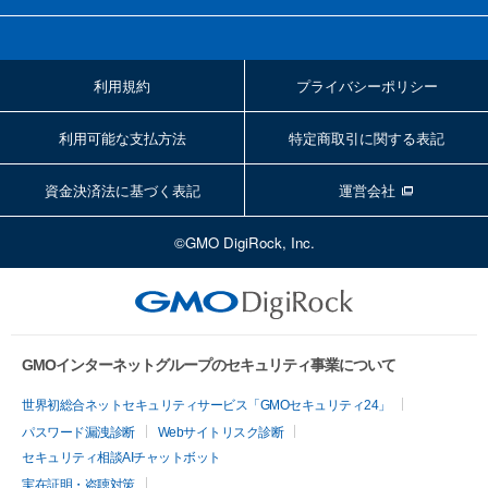
利用規約
プライバシーポリシー
利用可能な支払方法
特定商取引に関する表記
資金決済法に基づく表記
運営会社
©GMO DigiRock, Inc.
GMOインターネットグループのセキュリティ事業について
世界初総合ネットセキュリティサービス「GMOセキュリティ24」
パスワード漏洩診断
Webサイトリスク診断
セキュリティ相談AIチャットボット
実在証明・盗聴対策