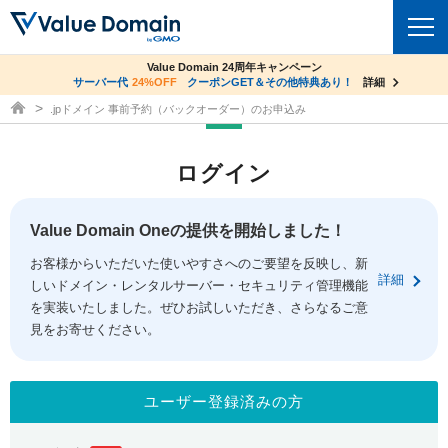
co.jpドメイン✕コアサーバーV2ビジネス応援キャンペーン
Value Domain 24周年キャンペーン
ドメイン
サーバー代
24%OFF
サーバー料金1年間無料
クーポンGET＆その他特典あり！
詳細
詳細
ドメイン取得ならバリュードメイン
.jpドメイン 事前予約（バックオーダー）のお申込み
ドメイントップ
レンタルサーバー
ログイン
ドメイン検索
サーバートップ
セキュリティ
ドメイン登録
コアサーバー
Value Domain Oneの提供を開始しました！
セキュリティトップ
サービス
ドメイン移管
お客様からいただいた使いやすさへのご要望を反映し、新
バリューサーバー
Value Domain ネットde診断
詳細
しいドメイン・レンタルサーバー・セキュリティ管理機能
サービストップ
facebook
x
ドメイン価格一覧
XREA
を実装いたしました。ぜひお試しいただき、さらなるご意
SSL証明書
見をお寄せください。
お得意様割引
ドメイン一括検索
お知らせ
サポート
Oneレンタルサーバー
サイトロック
おまかせスタート
.jpドメインオークション
マニュアル
ライブチャット
ユーザー登録済みの方
ポイント制度
gTLDオークション
NEW!
お問い合わせ