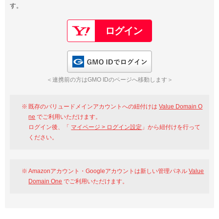
す。
以下でもログイン可能
Google
Yahoo!
以下でも登録可能
GMO ID
Amazon
Google
Yahoo!
GMO IDでログイン
※AmazonはValue Domain Oneのログイン画面へ遷移します
GMO ID
Amazon
＜連携前の方はGMO IDのページへ移動します＞
※AmazonはValue Domain Oneのアカウント作成画面へ遷移します
既存のバリュードメインアカウントへの紐付けは
Value Domain O
ne
でご利用いただけます。
ログイン後、「
マイページ > ログイン設定
」から紐付けを行って
ください。
Amazonアカウント・Googleアカウントは新しい管理パネル
Value
Domain One
でご利用いただけます。