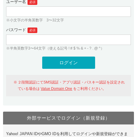
ユーザー名
必須
紹介制度
.jpドメインバックオーダー
ログイン
バリュードメインAPI
プレミアムドメイン
※小文字の半角英数字 3〜32文字
従来のバリュードメインをご利用希望の方
ユーザー登録
ドメイン・ホスティングOEM
パスワード
人気ドメインの種類
必須
従来のバリュードメインをご利用希望の方
ドメインコンシェルジュ
WHOIS検索
※半角英数字3〜64文字（使える記号 ! # $ % & + - ? . @ ^）
Value Domain Analyzer
Value Domainにログイン
Value AI Writer
外部サービスでの登録が一部未対応（Google等）
Value Domainユーザー登録
２段階認証にてSMS認証・アプリ認証・パスキー認証を設定され
外部サービスでの登録が一部未対応（Google等）
One レンタルサーバーを含む最新の機能を使う方
おすすめ
ている場合は
Value Domain One
をご利用ください。
One レンタルサーバーを含む最新の機能を使う方
おすすめ
外部サービスでログイン（新規登録）
Value Domain Oneにログイン
Yahoo! JAPAN IDやGMO IDを利用してログインや新規登録ができま
Value Domain Oneアカウント作成